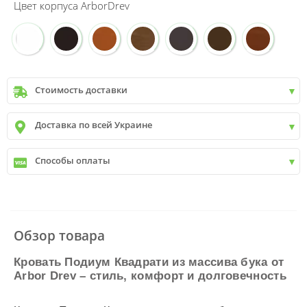
Цвет корпуса ArborDrev
Стоимость доставки
Киев
до
9999 грн. -
400 грн.
Доставка по всей Украине
Киев
от
9999 грн - БЕСПЛАТНО
Киев пригород +30 грн\км
✓
Новая почта
Способы оплаты
✓
Деливери
✓
Автолюкс
✓
Наличный расчет
✓
Безналичный расчет
✓
Наложенный платеж
✓
Оплата частями
Обзор товара
✓
Подробнее
Кровать Подиум Квадрати из массива бука от
Arbor Drev – стиль, комфорт и долговечность