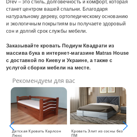
Drev – это стиль, долговечность и комфорт, которая
станет центром вашей спальни. Благодаря
натуральному дереву, ортопедическому основанию
и экологичным покрытиям вы получаете здоровый
сон и долгий срок службы мебели.
Заказывайте кровать Подиум Квадрати из
массива бука в интернет-магазине Matras House
с доставкой по Киеву и Украине, а также с
услугой сборки мебели на месте.
Рекомендуем для вас
rs
Детская Кровать Карлсон
Кровать Элит из сосны без
Кро
Люкс
ПМ
Dr