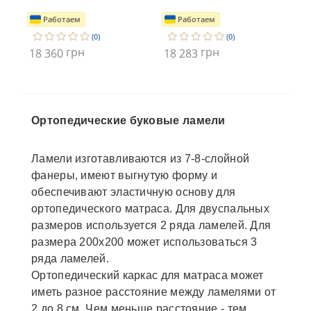
Работаем
Работаем
(0)
(0)
грн
грн
18 360
18 283
18
Ортопедические буковые ламели
Ламели изготавливаются из 7-8-слойной
фанеры, имеют выгнутую форму и
обеспечивают эластичную основу для
ортопедического матраса. Для двуспальных
размеров используется 2 ряда ламелей. Для
размера 200х200 может использоваться 3
ряда ламелей.
Ортопедический каркас для матраса может
иметь разное расстояние между ламелями от
2 до 8 см. Чем меньше расстояние - тем