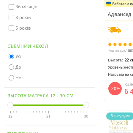
Работаем в
36 місяців
Адвансед
8 років
5 років
СЪЕМНИЙ ЧЕХОЛ
100
Код товара:
Усі
22 с
Высота:
Да
Уровень жест
Нагрузка на с
Нет
8 0
-20%
6 
ВЫСОТА МАТРАСА
12
-
30
СМ
В шоуруме
12
21
30