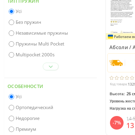
ТИП ПРУЖИН
Усі
Без пружин
Независимые пружины
Работаем в
Пружины Multi Pocket
Абсоли / 
Multipocket 2000s
132
Код товара:
ОСОБЕННОСТИ
26 с
Высота:
Усі
Уровень жест
Ортопедический
Нагрузка на с
Недорогие
14 
-7%
13
Премиум