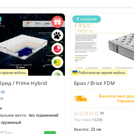
В шоуруме
о время войны
Работаем во время войны
рид / Prime Hybrid
Бриз / Brize FDM
(0)
Бесплатная дос
04
Украин
м
(0)
без ограничений
пальное место:
13295
Код товара:
пружинный
22 см
Высота:
55
грн