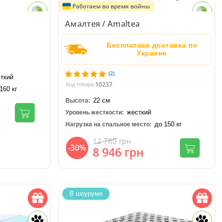
Работаем во время войны
Амалтея / Amaltea
Бесплатная доставка по
Украине
(2)
ткий
10237
Код товара:
160 кг
22 см
Высота:
жесткий
Уровень жесткости:
до 150 кг
Нагрузка на спальное место:
12 780
грн
-30%
8 946
грн
В шоуруме