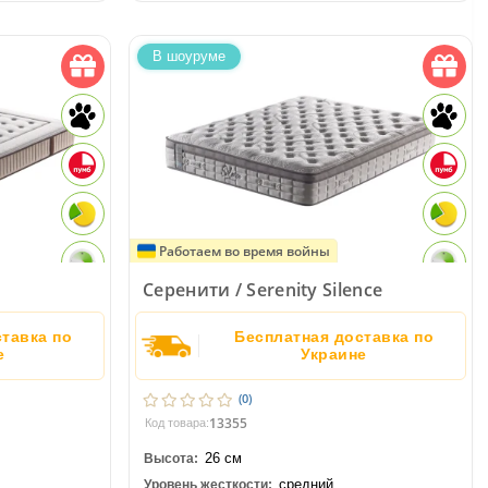
В шоуруме
Работаем во время войны
Серенити / Serenity Silence
тавка по
Бесплатная доставка по
е
Украине
(0)
13355
Код товара:
26 см
Высота:
средний
Уровень жесткости: