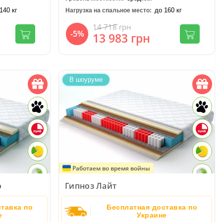
140 кг
до 160 кг
Нагрузка на спальное место:
14 718
грн
-5%
13 983
грн
В шоуруме
Работаем во время войны
o
Гипноз Лайт
тавка по
Бесплатная доставка по
е
Украине