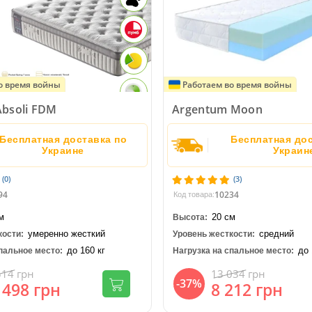
о время войны
Работаем во время войны
Absoli FDM
Argentum Moon
Бесплатная доставка по
Бесплатная дос
Украине
Украин
(0)
(3)
94
10234
Код товара:
м
20 см
Высота:
умеренно жесткий
средний
кости:
Уровень жесткости:
до 160 кг
до 
пальное место:
Нагрузка на спальное место:
514
грн
13 034
грн
-37%
 498
грн
8 212
грн