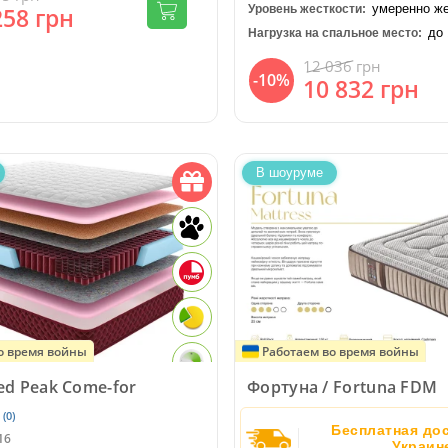
умеренно ж
258
грн
Уровень жесткости:
до 
Нагрузка на спальное место:
12 036
грн
-10%
10 832
грн
В шоуруме
о время войны
Работаем во время войны
ed Peak Come-for
Фортуна / Fortuna FDM
(0)
Бесплатная дос
16
Украин