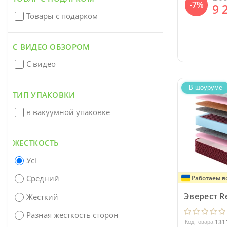
-7%
9 
Товары с подарком
С ВИДЕО ОБЗОРОМ
С видео
В шоуруме
ТИП УПАКОВКИ
в вакуумной упаковке
ЖЕСТКОСТЬ
Усі
Средний
Работаем в
Эверест R
Жесткий
Разная жесткость сторон
131
Код товара: