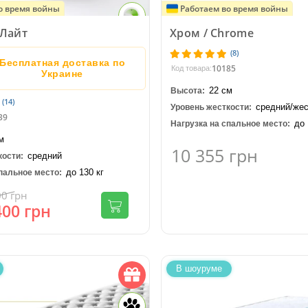
о время войны
Работаем во время войны
 Лайт
Хром / Chrome
(8)
Бесплатная доставка по
10185
Код товара:
Украине
22 см
Высота:
(14)
средний/жес
Уровень жесткости:
39
до 
Нагрузка на спальное место:
м
10 355
грн
средний
кости:
до 130 кг
пальное место:
00
грн
400
грн
В шоуруме