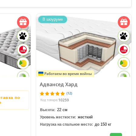
В шоуруме
Работаем во время войны
Адвансед Хард
(12)
тавка по
10259
Код товара:
е
22 см
Высота:
жесткий
Уровень жесткости:
до 150 кг
Нагрузка на спальное место: