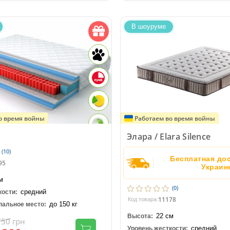
В шоуруме
о время войны
Работаем во время войны
Элара / Elara Silence
(10)
Бесплатная дос
95
Украин
м
(0)
средний
кости:
11178
Код товара:
до 150 кг
пальное место:
22 см
Высота:
750
грн
средний
Уровень жесткости: