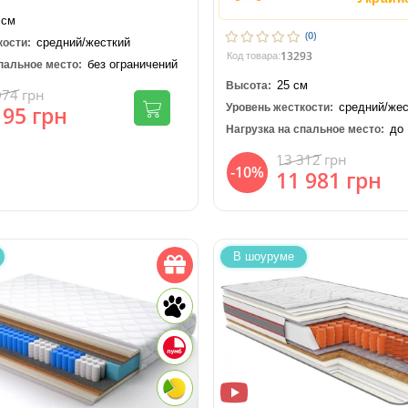
 см
(0)
средний/жесткий
кости:
13293
Код товара:
без ограничений
пальное место:
25 см
Высота:
074
грн
средний/жес
195
грн
Уровень жесткости:
до 
Нагрузка на спальное место:
13 312
грн
-10%
11 981
грн
В шоуруме