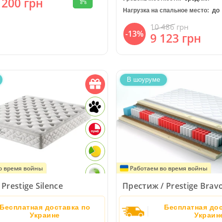
 200
грн
до 
Нагрузка на спальное место:
10 486
грн
-13%
9 123
грн
В шоуруме
о время войны
Работаем во время войны
Prestige Silence
Престиж / Prestige Brav
Бесплатная доставка по
Бесплатная дос
Украине
Украин