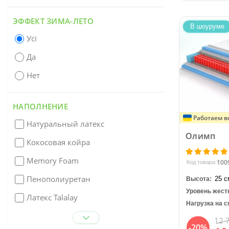
ЭФФЕКТ ЗИМА-ЛЕТО
В шоуруме
Усі
Да
Нет
НАПОЛНЕНИЕ
Работаем в
Натуральный латекс
Олимп
Кокосовая койра
Memory Foam
100
Код товара:
Пенополиуретан
25 с
Высота:
Уровень жест
Латекс Talalay
Нагрузка на с
12 
-20%