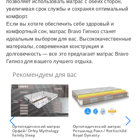
позволяет использовать матрас с обеих сторон,
увеличивая срок службы и сохраняя оптимальный
комфорт.
Если вы хотите обеспечить себе здоровый и
комфортный сон, матрас Bravo Гипноз станет
идеальным выбором для вас. Высококачественные
материалы, современная конструкция и
долговечность — все это предлагает матрас Bravo
Гипноз для вашего лучшего отдыха.
Рекомендуем для вас
м
Ортопедический матрас
Ортопедический матрас
Ор
Орфей/ Orfey Mythology
Ротшильд Роял / Rothschild
Пре
Family Sleep
Royal Dynasty