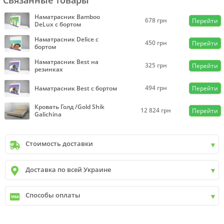
Связанные товары
Наматрасник Bamboo
678
грн
Перейти
DeLux с бортом
Наматрасник Delice с
450
грн
Перейти
бортом
Наматрасник Best на
325
грн
Перейти
резинках
494
грн
Наматрасник Best с бортом
Перейти
Кровать Голд /Gold Shik
12 824
грн
Перейти
Galichina
Стоимость доставки
Киев
до
9999 грн. -
400 грн.
Доставка по всей Украине
Киев
от
9999 грн - БЕСПЛАТНО
Киев пригород +30 грн\км
✓
Новая почта
Способы оплаты
✓
Деливери
✓
Автолюкс
✓
Наличный расчет
✓
Безналичный расчет