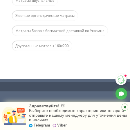
Матрасы Двуспальные
Жесткие ортопедические матрасы
Матрасы Браво с бесплатной доставкой по Украине
Двуспальные матрасы 160х200
Здравствуйте!
👋
Выберите необходимые характеристики товара и
отправьте нашему менеджеру для уточнения цены
и наличия ...
Главная
Каталог
Избранное
Telegram
Viber
Matras House интернет магазин матрасов