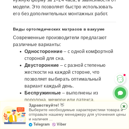
модели. Это позволяет быстро использовать
его без дополнительных монтажных работ.
Виды ортопедических матрасов в вакууме
Современные производители предлагают
различные варианты:
Односторонние
– с одной комфортной
стороной для сна.
Двусторонние
– с разной степенью
жесткости на каждой стороне, что
позволяет выбирать оптимальный
вариант каждый день.
Беспружинные
– выполнены из
поролона, мемори или латекса.
Здравствуйте!
👋
Пружинные
– с независимыми
Выберите необходимые характеристики товара и
пружинами Pocket или Multipocket для
отправьте нашему менеджеру для уточнения цены
и наличия ...
Главная
Каталог
Избранное
точечной поддержки позвоночника.
Telegram
Viber