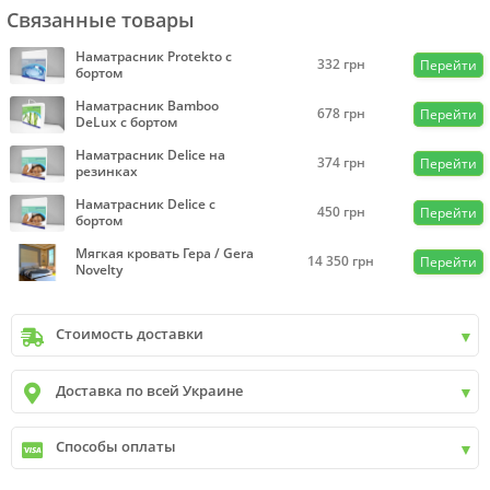
Связанные товары
Наматрасник Protekto с
332
грн
Перейти
бортом
Наматрасник Bamboo
678
грн
Перейти
DeLux с бортом
Наматрасник Delice на
374
грн
Перейти
резинках
Наматрасник Delice с
450
грн
Перейти
бортом
Мягкая кровать Гера / Gera
14 350
грн
Перейти
Novelty
Стоимость доставки
Киев
до
9999 грн. -
400 грн.
Доставка по всей Украине
Киев
от
9999 грн - БЕСПЛАТНО
Киев пригород +30 грн\км
✓
Новая почта
Способы оплаты
✓
Деливери
✓
Автолюкс
✓
Наличный расчет