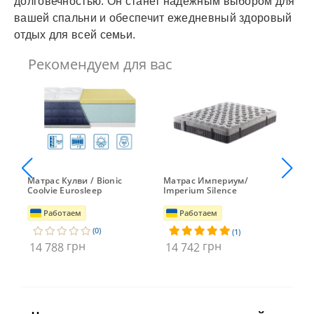
долговечностью. Он станет надёжным выбором для
вашей спальни и обеспечит ежедневный здоровый
отдых для всей семьи.
Рекомендуем для вас
Матрас Кулви / Bionic
Матрас Империум/
Мат
o
Coolvie Eurosleep
Imperium Silence
Sil
Работаем
Работаем
(0)
(1)
грн
грн
14 788
14 742
14 
13