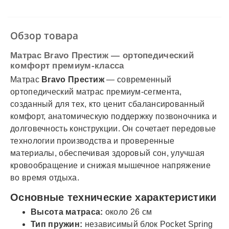
✓
Безналичный расчет
✓
Наложенный платеж
✓
Оплата частями
Обзор товара
✓
Подробнее
Матрас Bravo Престиж — ортопедический
комфорт премиум-класса
Матрас
Bravo Престиж
— современный
ортопедический матрас премиум-сегмента,
созданный для тех, кто ценит сбалансированный
комфорт, анатомическую поддержку позвоночника и
долговечность конструкции. Он сочетает передовые
технологии производства и проверенные
материалы, обеспечивая здоровый сон, улучшая
кровообращение и снижая мышечное напряжение
во время отдыха.
Основные технические характеристики
Высота матраса:
около 26 см
Тип пружин:
независимый блок Pocket Spring