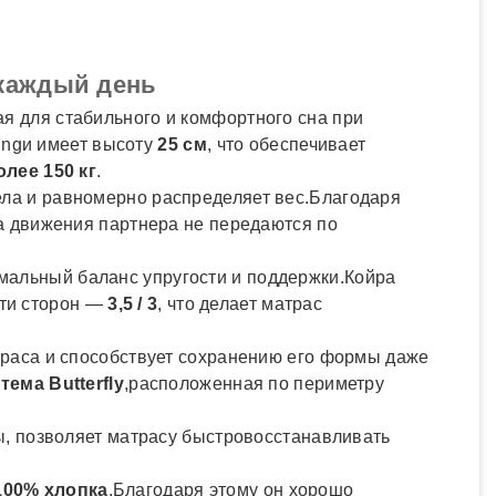
 каждый день
я для стабильного и комфортного сна при
ingи имеет высоту
25 см
, что обеспечивает
олее 150 кг
.
тела и равномерно распределяет вес.Благодаря
а движения партнера не передаются по
мальный баланс упругости и поддержки.Койра
сти сторон —
3,5 / 3
, что делает матрас
траса и способствует сохранению его формы даже
ема Butterfly
,расположенная по периметру
ы, позволяет матрасу быстровосстанавливать
100% хлопка
.Благодаря этому он хорошо