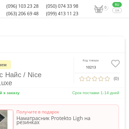
(096) 103 23 28
(050) 074 33 98
0
(063) 206 69 48
(099) 413 11 23
Код товара
аем
10213
 Найс / Nice
(0)
Luxe
 к заказу
Срок поставки 1-14 дней
Получите в подарок
Наматрасник Protekto Ligh на
резинках