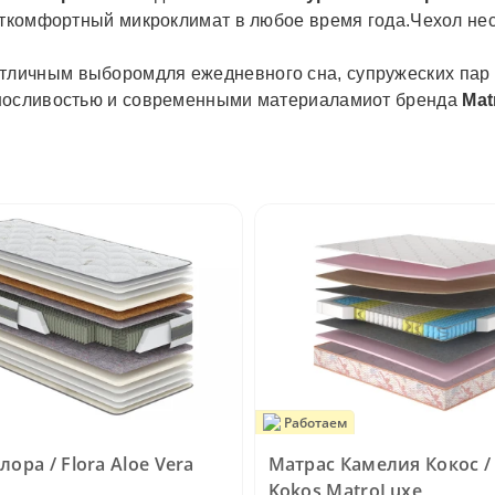
еткомфортный микроклимат в любое время года.Чехол не
отличным выборомдля ежедневного сна, супружеских пар
ыносливостью и современными материаламиот бренда
Mat
Работаем
ора / Flora Aloe Vera
Матрас Камелия Кокос / 
Kokos MatroLuxe