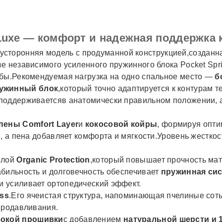
Luxe — комфорт и надежная поддержка
усторонняя модель с продуманной конструкцией,созданна
е независимого усиленного пружинного блока Pocket Spr
жбы.Рекомендуемая нагрузка на одно спальное место —
б
ужинный блок
,который точно адаптируется к контурам 
поддерживаетсяв анатомически правильном положении, 
пены Comfort Layer
и
кокосовой койры
, формируя опти
и, а пена добавляет комфорта и мягкости.Уровень жестко
слой
Organic Protection
,который повышает прочность ма
бильность и долговечность обеспечивает
пружинная сист
 усиливает ортопедический эффект.
iss
.Его ячеистая структура, напоминающая пчелиные сот
продавливания.
бокой прошивки
с добавлением
натуральной шерсти и 