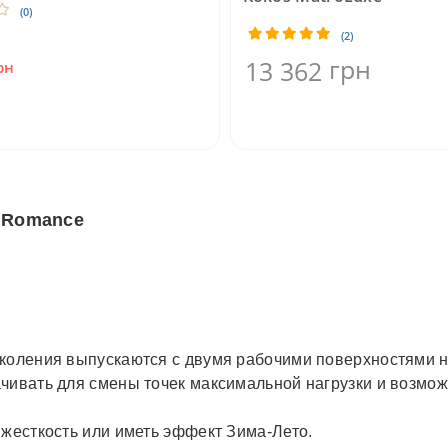
(0)
(2)
грн
13 362
рн
e Romance
с
околения выпускаются с двумя рабочими поверхностями н
ачивать для смены точек максимальной нагрузки и возмо
 жесткость или иметь эффект Зима-Лето.