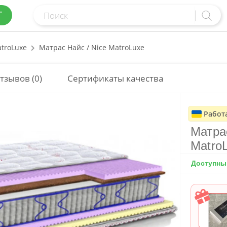
Г
troLuxe
Матрас Найс / Nice MatroLuxe
тзывов (0)
Сертификаты качества
Работ
Матрас
Matro
Доступный