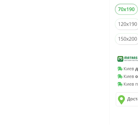
70x190
120x190
150x200
Киев
д
Киев
о
Киев п
Дост
✓
Новая 
✓
Делив
✓
Автол