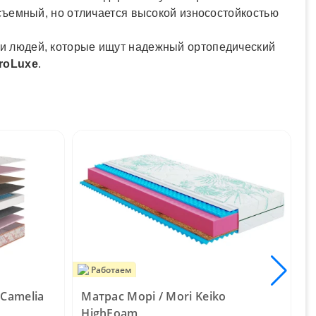
съемный, но отличается высокой износостойкостью
 и людей, которые ищут надежный ортопедический
roLuxe
.
Работаем
Camelia
Матрас Морі / Mori Keiko
М
HighFoam