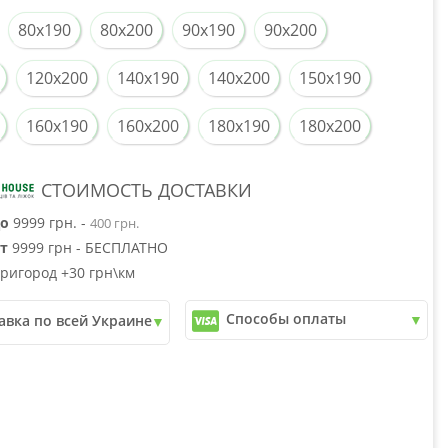
80x190
80x200
90x190
90x200
120x200
140x190
140x200
150x190
160x190
160x200
180x190
180x200
СТОИМОСТЬ ДОСТАВКИ
о
9999 грн. -
400 грн.
т
9999 грн - БЕСПЛАТНО
ригород +30 грн\км
Способы оплаты
авка по всей Украине
✓
Наличный расчет
почта
✓
Безналичный расчет
ери
✓
Наложенный платеж
юкс
✓
Оплата частями
✓
Подробнее