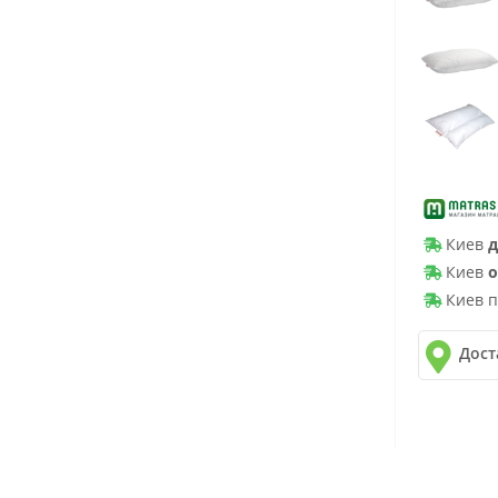
Киев
д
Киев
о
Киев п
Дост
✓
Новая 
✓
Делив
✓
Автол