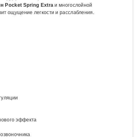
 Pocket Spring Extra
и многослойной
рит ощущение легкости и расслабления.
егуляции
нового эффекта
позвоночника