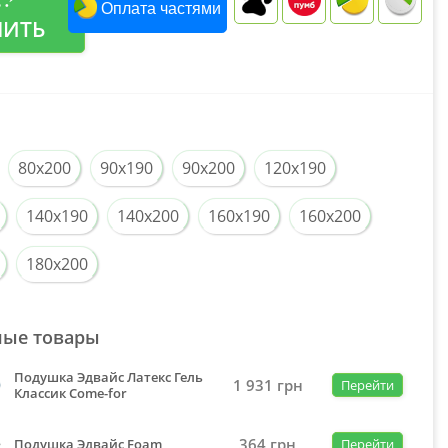
Оплата частями
ПИТЬ
80x200
90x190
90x200
120x190
140x190
140x200
160x190
160x200
180x200
ные товары
Подушка Эдвайс Латекс Гель
1 931
грн
Перейти
Классик Come-for
364
грн
Подушка Эдвайс Foam
Перейти