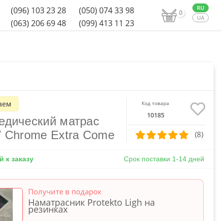
(096) 103 23 28
(050) 074 33 98
0
(063) 206 69 48
(099) 413 11 23
аем
Код товара
10185
едический матрас
/ Chrome Extra Come
(8)
 к заказу
Срок поставки 1-14 дней
Получите в подарок
Наматрасник Protekto Ligh на
резинках