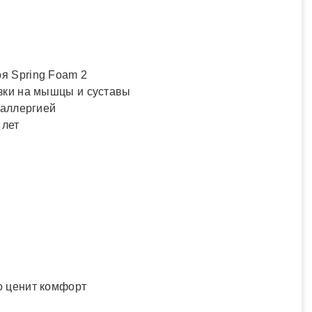
ря Spring Foam 2
зки на мышцы и суставы
 аллергией
 лет
о ценит комфорт