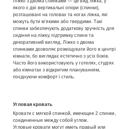
Ліжко з двома спинками — це вид ліжка, у
якого є дві вертикальні опори (спинки),
розташовані на головах та ногах ліжка, які
можуть бути м’якими або твердими. Такі
спинки забезпечують додаткову зручність для
сидіння на ліжку, підтримку спини та
декоративний вигляд. Ліжко з двома
спинками дозволяє розміщувати його в центрі
кімнати, бо виглядає естетично з усіх боків.
Часто його використовують у готелях, студіях
або кімнатах з відкритим плануванням,
поєднуючи комфорт і стиль.
Угловая кровать
Кровати с мягкой спинкой, имеющие 2 спинки,
соединенные между собой углом.
Угловые кровати могут иметь правый или