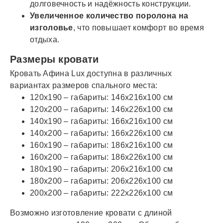
долговечность и надёжность конструкции.
Увеличенное количество поролона на
изголовье
, что повышает комфорт во время
отдыха.
Размеры кровати
Кровать Афина Lux доступна в различных
вариантах размеров спального места:
120х190 – габариты: 146х216х100 см
120х200 – габариты: 146х226х100 см
140х190 – габариты: 166х216х100 см
140х200 – габариты: 166х226х100 см
160х190 – габариты: 186х216х100 см
160х200 – габариты: 186х226х100 см
180х190 – габариты: 206х216х100 см
180х200 – габариты: 206х226х100 см
200х200 – габариты: 222х226х100 см
Возможно изготовление кровати с длиной