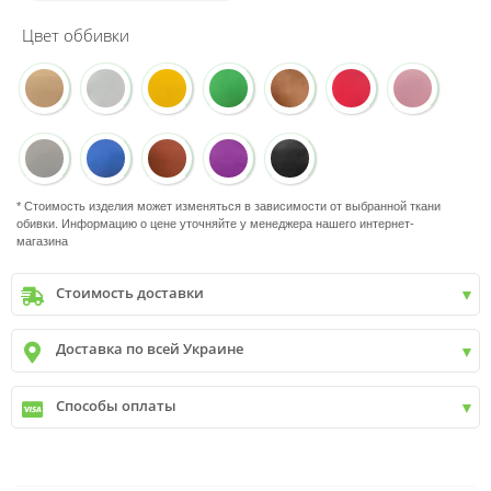
Цвет оббивки
* Стоимость изделия может изменяться в зависимости от выбранной ткани
обивки. Информацию о цене уточняйте у менеджера нашего интернет-
магазина
Стоимость доставки
Киев
до
9999 грн. -
400 грн.
Доставка по всей Украине
Киев
от
9999 грн - БЕСПЛАТНО
Киев пригород +30 грн\км
✓
Новая почта
Способы оплаты
✓
Деливери
✓
Автолюкс
✓
Наличный расчет
✓
Безналичный расчет
✓
Наложенный платеж