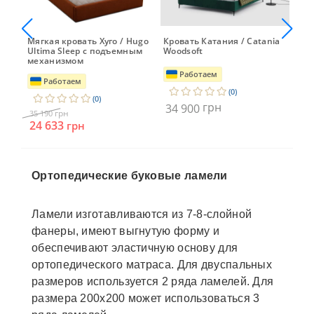
a
Мягкая кровать Хуго / Hugo
Кровать Катания / Catania
Кро
Ultima Sleep с подъемным
Woodsoft
Dan
механизмом
Работаем
Работаем
(0)
(0)
грн
34 900
34 
грн
35 190
24
24 633
грн
Ортопедические буковые ламели
Ламели изготавливаются из 7-8-слойной
фанеры, имеют выгнутую форму и
обеспечивают эластичную основу для
ортопедического матраса. Для двуспальных
размеров используется 2 ряда ламелей. Для
размера 200х200 может использоваться 3