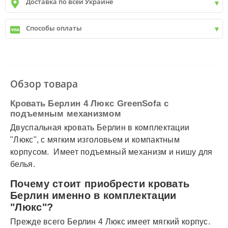
Доставка по всей Украине
Киев
от
9999 грн - БЕСПЛАТНО
Киев пригород +30 грн\км
✓
Новая почта
Способы оплаты
✓
Деливери
✓
Автолюкс
✓
Наличный расчет
✓
Безналичный расчет
✓
Наложенный платеж
✓
Оплата частями
Обзор товара
✓
Подробнее
Кровать Берлин 4 Люкс GreenSofa с
подъемным механизмом
Двуспальная кровать Берлин в комплектации
"Люкс", с мягким изголовьем и компактным
корпусом. Имеет подъемный механизм и нишу для
белья.
Почему стоит приобрести кровать
Берлин именно в комплектации
"Люкс"?
Прежде всего Берлин 4 Люкс имеет мягкий корпус.