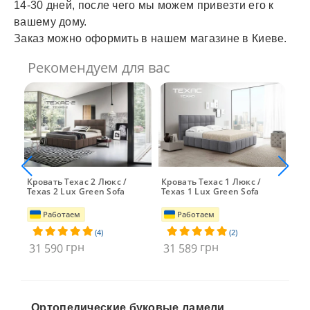
14-30 дней, после чего мы можем привезти его к
вашему дому.
Заказ можно оформить в нашем магазине в Киеве.
Рекомендуем для вас
ica
Кровать Техас 2 Люкс /
Кровать Техас 1 Люкс /
Кро
Texas 2 Lux Green Sofa
Texas 1 Lux Green Sofa
Lux
Работаем
Работаем
(4)
(2)
грн
грн
31 590
31 589
31
Ортопедические буковые ламели