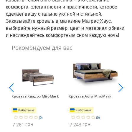
комфорта, элегантности и практичности, которое
сделает вашу спальню уютной и стильной.
Заказывайте кровать в магазине Матрас Хаус,
выбирайте нужный размер, цвет и материал обивки
и наслаждайтесь комфортным сном каждую ночь!
Рекомендуем для вас
Кровать Квадро MiroMark
Кровать Асти MiroMark
Кро
Mi
Работаем
Работаем
(0)
(0)
грн
грн
7 261
7 243
7 