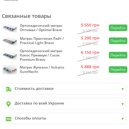
Связанные товары
5 550
грн
Ортопедический матрас
Перейти
Оптимал / Optimal Bravo
6 200
грн
5 200
грн
Матрас Практикал Лайт /
Перейти
Practical Light Bravo
5 500
грн
Ортопедический матрас
6 150
грн
Кокос Премиум / Cocos
Перейти
7 250
грн
Premium Bravo
5 888
грн
Матрас Вулкано / Vulcano
Перейти
GuteNacht
8 411
грн
Стоимость доставки
Киев
до
9999 грн. -
400 грн.
Доставка по всей Украине
Киев
от
9999 грн - БЕСПЛАТНО
Киев пригород +30 грн\км
✓
Новая почта
Способы оплаты
✓
Деливери
✓
Автолюкс
✓
Наличный расчет