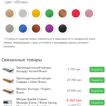
Цвет оббивки
* Стоимость изделия может изменяться в зависимости от выбранной ткани
обивки. Информацию о цене уточняйте у менеджера нашего интернет-
магазина
Связанные товары
Ортопедический матрас
5 750
грн
Перейти
Аккорд / Accord Bravo
Ортопедический матрас
25 700
грн
Перейти
Сафари / Safari Bravo
Матрас Эксперт / Expert
25 000
грн
Перейти
Bravo
Матрас Брейв Спринг
8 363
грн
Мемори Кокос / Brave Spring
Перейти
10 453
грн