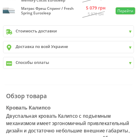
Memory Cocos Eurosleep
5 079
грн
Матрас Фреш Спринг / Fresh
Перейти
Spring Eurosleep
5 976
грн
Стоимость доставки
Киев
до
9999 грн. -
400 грн.
Доставка по всей Украине
Киев
от
9999 грн - БЕСПЛАТНО
Киев пригород +30 грн\км
✓
Новая почта
Способы оплаты
✓
Деливери
✓
Автолюкс
✓
Наличный расчет
✓
Безналичный расчет
✓
Наложенный платеж
✓
Оплата частями
Обзор товара
✓
Подробнее
Кровать Калипсо
Двуспальная кровать Калипсо с подъемным
механизмом имеет эргономичный привлекательный
дизайн и достаточно небольшие внешние габариты,