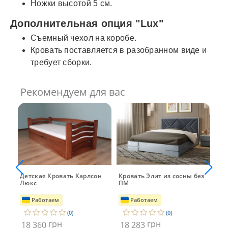
Ножки высотой 5 см.
Дополнительная опция "Lux"
Съемный чехол на коробе.
Кровать поставляется в разобранном виде и
требует сборки.
Рекомендуем для вас
Детская Кровать Карлсон
Кровать Элит из сосны без
Кро
Люкс
ПМ
Dr
Работаем
Работаем
(0)
(0)
грн
грн
18 360
18 283
18