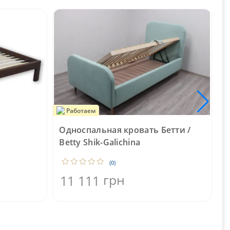
Работаем
Односпальная кровать Бетти /
К
Betty Shik-Galichina
и
(0)
грн
11 111