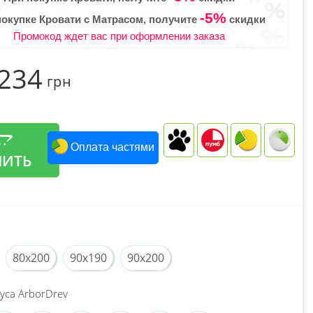
-5%
покупке Кровати с Матрасом, получите
скидки
Промокод ждет вас при оформлении заказа
 234
грн
Оплата частями
ПИТЬ
80x200
90x190
90x200
уса ArborDrev