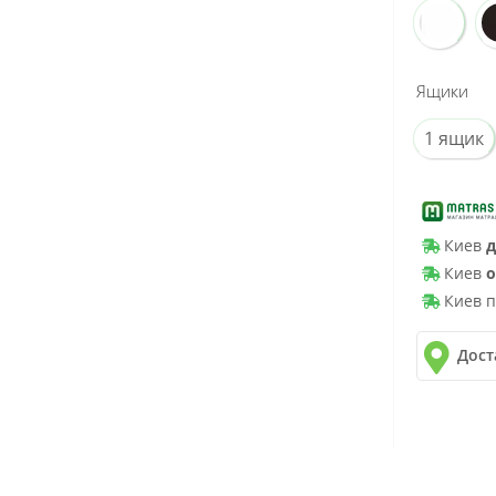
Ящики
1 ящик
Киев
д
Киев
о
Киев п
Дост
✓
Новая 
✓
Делив
✓
Автол