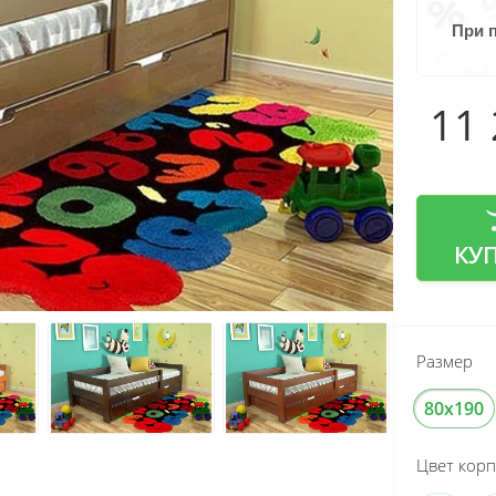
При 
11
КУ
Размер
80x190
Цвет корп