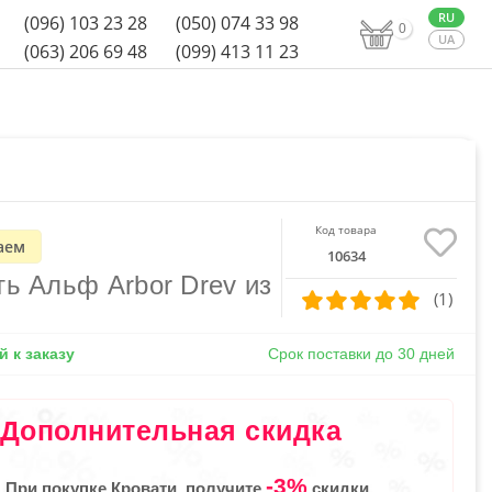
(096) 103 23 28
(050) 074 33 98
0
(063) 206 69 48
(099) 413 11 23
Код товара
аем
10634
ть Альф Arbor Drev из
(1)
 к заказу
Срок поставки до 30 дней
Дополнительная скидка
-3%
При покупке Кровати, получите
скидки