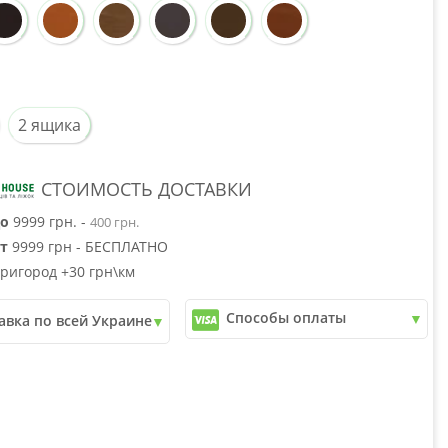
2 ящика
СТОИМОСТЬ ДОСТАВКИ
о
9999 грн. -
400 грн.
т
9999 грн - БЕСПЛАТНО
ригород +30 грн\км
Способы оплаты
авка по всей Украине
✓
Наличный расчет
почта
✓
Безналичный расчет
ери
✓
Наложенный платеж
юкс
✓
Оплата частями
✓
Подробнее