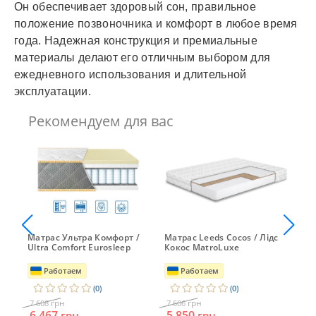
Он обеспечивает здоровый сон, правильное
положение позвоночника и комфорт в любое время
года. Надежная конструкция и премиальные
материалы делают его отличным выбором для
ежедневного использования и длительной
эксплуатации.
Рекомендуем для вас
Матрас Ультра Комфорт /
Матрас Leeds Cocos / Лідс
Ор
M
Ultra Comfort Eurosleep
Кокос MatroLuxe
Су
Работаем
Работаем
(0)
(0)
грн
грн
7 608
7 606
7 
6 467
5 850
грн
грн