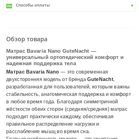
Способы оплаты
✓
Деливери
✓
Автолюкс
✓
Наличный расчет
✓
Безналичный расчет
✓
Наложенный платеж
✓
Оплата частями
Обзор товара
✓
Подробнее
Матрас Bavaria Nano GuteNacht —
универсальный ортопедический комфорт и
надежная поддержка тела
Матрас Bavaria Nano
— это современная
двухсторонняя модель от бренда
GuteNacht
,
разработанная для пользователей, которым важны
стабильность, анатомическая поддержка и комфорт
в любое время года. Благодаря симметричной
жёсткости обеих сторон (средняя/средняя) матрас
подходит практически каждому, обеспечивая
правильное распределение нагрузки и
расслабление мышц во время сна.
Главная особенность модели — это сочетание