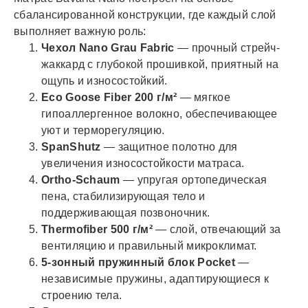
сбалансированной конструкции, где каждый слой
выполняет важную роль:
Чехол Nano Grau Fabric
— прочный стрейч-
жаккард с глубокой прошивкой, приятный на
ощупь и износостойкий.
Eco Goose Fiber 200 г/м²
— мягкое
гипоаллергенное волокно, обеспечивающее
уют и терморегуляцию.
SpanShutz
— защитное полотно для
увеличения износостойкости матраса.
Ortho-Schaum
— упругая ортопедическая
пена, стабилизирующая тело и
поддерживающая позвоночник.
Thermofiber 500 г/м²
— слой, отвечающий за
вентиляцию и правильный микроклимат.
5-зонный пружинный блок Pocket
—
независимые пружины, адаптирующиеся к
строению тела.