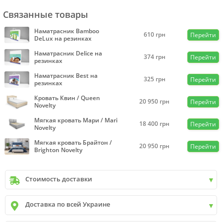
Связанные товары
Наматрасник Bamboo
610
грн
Перейти
DeLux на резинках
Наматрасник Delice на
374
грн
Перейти
резинках
Наматрасник Best на
325
грн
Перейти
резинках
Кровать Квин / Queen
20 950
грн
Перейти
Novelty
Мягкая кровать Мари / Mari
18 400
грн
Перейти
Novelty
Мягкая кровать Брайтон /
20 950
грн
Перейти
Brighton Novelty
Стоимость доставки
Киев
до
9999 грн. -
400 грн.
Доставка по всей Украине
Киев
от
9999 грн - БЕСПЛАТНО
Киев пригород +30 грн\км
✓
Новая почта