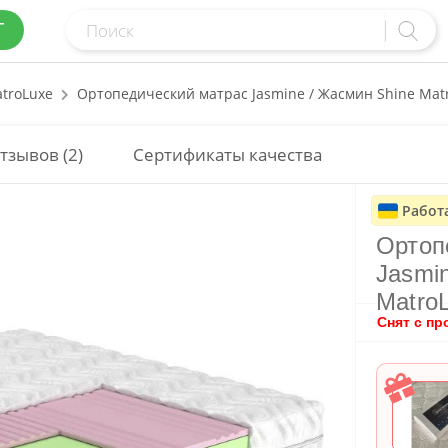
Г
troLuxe
Ортопедический матрас Jasmine / Жасмин Shine Mat
тзывов (2)
Сертификаты качества
Работ
Ортоп
Jasmi
Matro
Снят с пр