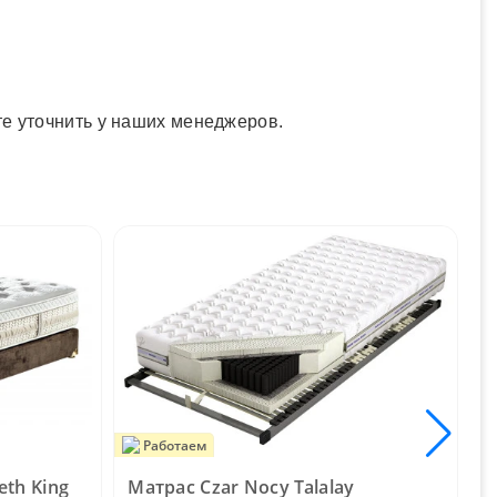
те уточнить у наших менеджеров.
Работаем
eth King
Матрас Czar Nocy Talalay
М