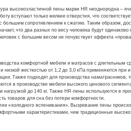
тура высокоэластичной пены марки HR неоднородна – яч
аботу вступают только мелкие отверстия, что соответств
 с большим сопротивлением к сжатию. Таким образом, до
ачает, что два разных по весу человека будут одинаково 
а человек с большим весом не почувствует эффекта «пров
зводства комфортной мебели и матрасов с длительным ср
 низкой жесткостью от 1,2 до 3,0 кПа применяются при и
атации. Также подходят для производства наматрасников
ются в производстве мебели высокого ценового сегмент
) и нагрузкой до 140 кг. Также HR-пены используются в п
сть товаров для сна без потери комфортности.
гии «холодного вспенивания». Вызревание пены происход
омфортными характеристиками, чем традиционные высоко