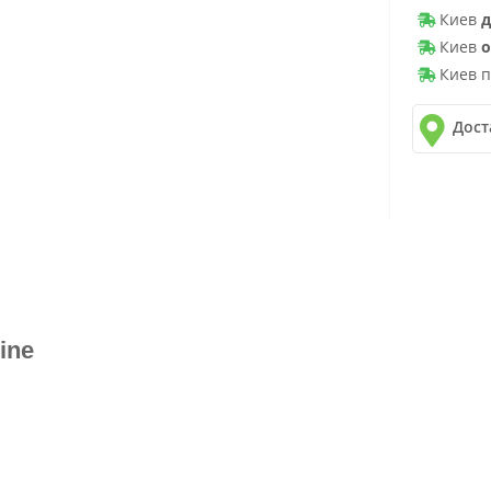
Киев
д
Киев
о
Киев п
Дост
✓
Новая 
✓
Делив
✓
Автол
ine