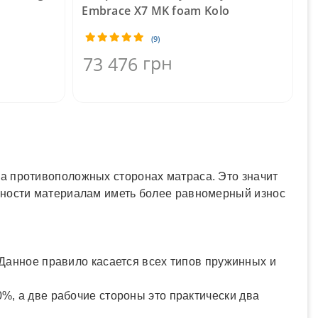
Embrace X7 MK foam Kolo
M
(9)
грн
73 476
а противоположных сторонах матраса. Это значит
жности материалам иметь более равномерный износ
 Данное правило касается всех типов пружинных и
%, а две рабочие стороны это практически два