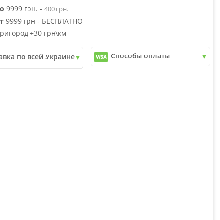
о
9999 грн. -
400 грн.
т
9999 грн - БЕСПЛАТНО
ригород +30 грн\км
Способы оплаты
авка по всей Украине
✓
Наличный расчет
почта
✓
Безналичный расчет
ери
✓
Наложенный платеж
юкс
✓
Оплата частями
✓
Подробнее