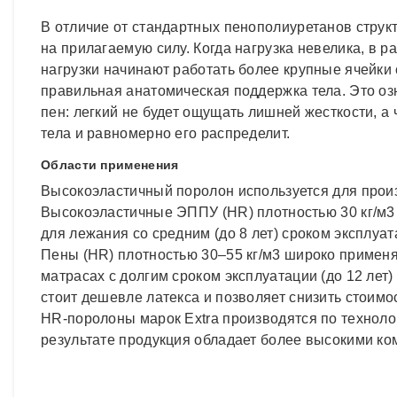
В отличие от стандартных пенополиуретанов струк
на прилагаемую силу. Когда нагрузка невелика, в р
нагрузки начинают работать более крупные ячейки
правильная анатомическая поддержка тела. Это озн
пен: легкий не будет ощущать лишней жесткости, 
тела и равномерно его распределит.
Области применения
Высокоэластичный поролон используется для прои
Высокоэластичные ЭППУ (HR) плотностью 30 кг/м3 и
для лежания со средним (до 8 лет) сроком эксплу
Пены (HR) плотностью 30–55 кг/м3 широко применя
матрасах с долгим сроком эксплуатации (до 12 лет
стоит дешевле латекса и позволяет снизить стоимо
НR-поролоны марок Extra производятся по техноло
результате продукция обладает более высокими к