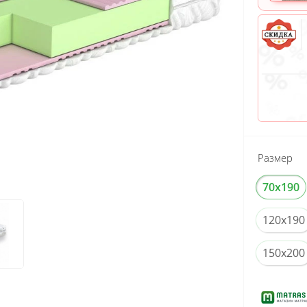
Размер
70x190
120x190
150x200