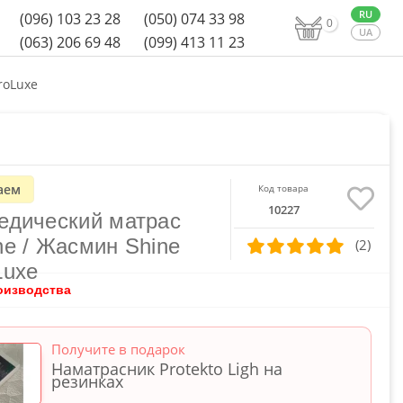
(096) 103 23 28
(050) 074 33 98
0
(063) 206 69 48
(099) 413 11 23
roLuxe
аем
Код товара
10227
едический матрас
ne / Жасмин Shine
(2)
Luxe
оизводства
Получите в подарок
Наматрасник Protekto Ligh на
резинках