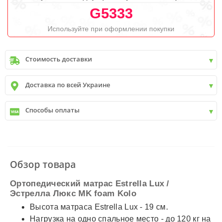
G5333
Используйте при оформлении покупки
Стоимость доставки
Киев
до
9999 грн. -
400 грн.
Доставка по всей Украине
Киев
от
9999 грн - БЕСПЛАТНО
Киев пригород +30 грн\км
✓
Новая почта
Способы оплаты
✓
Деливери
✓
Автолюкс
✓
Наличный расчет
✓
Безналичный расчет
✓
Наложенный платеж
✓
Оплата частями
Обзор товара
✓
Подробнее
Ортопедический матрас Estrella Lux /
Эстрелла Люкс MK foam Kolo
Высота матраса Estrella Luх - 19 см.
Нагрузка на одно спальное место - до 120 кг на