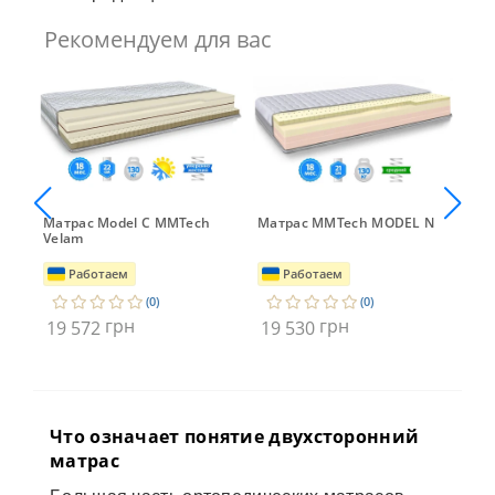
Рекомендуем для вас
Матрас Model C MMTech
Матрас MMTech MODEL N
Ма
Velam
Ve
Работаем
Работаем
(0)
(0)
грн
грн
19 572
19 530
19
Что означает понятие двухсторонний
матрас