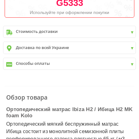
G5333
Используйте при оформлении покупки
Стоимость доставки
Киев
до
9999 грн. -
400 грн.
Доставка по всей Украине
Киев
от
9999 грн - БЕСПЛАТНО
Киев пригород +30 грн\км
✓
Новая почта
Способы оплаты
✓
Деливери
✓
Автолюкс
✓
Наличный расчет
✓
Безналичный расчет
✓
Наложенный платеж
✓
Оплата частями
Обзор товара
✓
Подробнее
Ортопедический матрас Ibiza H2 / Ибица H2 MK
foam Kolo
Ортопедический мягкий беспружинный матрас
Ибица состоит из монолитной семизонной плиты
перфорированного латекса плотностью 65 кг / м3.