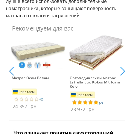
лучше всего использовать дополнительные
наматрасники, которые защищают поверхность
матраса от влаги и загрязнений.
Рекомендуем для вас
Матрас Осам Велам
Ортопедический матрас
Мат
Estrella Lux Kokos MK foam
Nov
Kolo
Работаем
Работаем
(0)
(2)
грн
24 357
23
грн
23 972
Что означает понятие двухсторонний