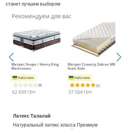
станет лучшим выбором
Рекомендуем для вас
Матрас Генри / Henry King
Матрас Czwarty Zakres MK
Мат
o
Mattresses
foam Kolo
Kin
Работаем
Работаем
(0)
(1)
грн
грн
62 699
57 564
52
Латекс Талалай
Натуральный латекс класса Премиум