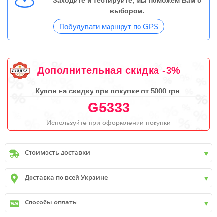
Заходите и тестируйте, мы поможем Вам с
выбором.
Побудувати маршрут по GPS
Дополнительная скидка -3%
Купон на скидку при покупке от 5000 грн.
G5333
Используйте при оформлении покупки
Стоимость доставки
Киев
до
9999 грн. -
400 грн.
Доставка по всей Украине
Киев
от
9999 грн - БЕСПЛАТНО
Киев пригород +30 грн\км
✓
Новая почта
Способы оплаты
✓
Деливери
✓
Автолюкс