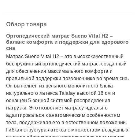
✓
Наличный расчет
✓
Безналичный расчет
✓
Наложенный платеж
✓
Оплата частями
Обзор товара
✓
Подробнее
Ортопедический матрас Sueno Vital H2 –
баланс комфорта и поддержки для здорового
сна
Матрас Sueno Vital H2 – это высококачественный
беспружинный ортопедический матрас, созданный
для обеспечения максимального комфорта и
правильной поддержки позвоночника во время сна.
Он выполнен из цельного монолитного блока
натурального латекса Talalay высотой 16 см и
оснащен 5-зонной системой распределения
нагрузки. Это позволяет матрасу идеально
адаптироваться к анатомическим особенностям
тела, поддерживая его в естественном положении.
Гибкая структура латекса с множеством воздушных