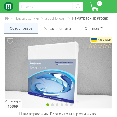
0
Наматрасник Protekto на
Интернет-магазин матрасов и кроватей
Наматрасники
Good-Dream
Обзор товара
Характеристики
Отзывов (0)
Работаем
Код товара
10369
Наматрасник Protekto на резинках