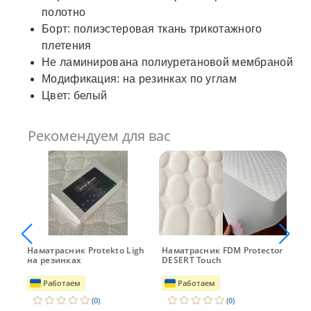
полотно
Борт: полиэстеровая ткань трикотажного
плетения
Не ламинирована полиуретановой мембраной
Модификация: на резинках по углам
Цвет: белый
Рекомендуем для вас
Наматрасник Protekto Ligh
Наматрасник FDM Protector
На
te
на резинках
DESERT Touch
Co
Работаем
Работаем
(0)
(0)