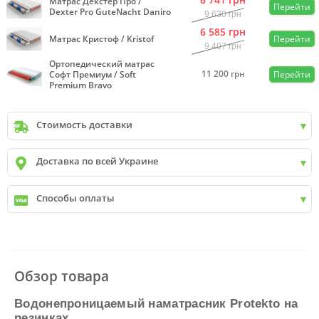
Матрас Декстер Про /
Перейти
Dexter Pro GuteNacht Daniro
9 630
грн
6 585
грн
Матрас Кристоф / Kristof
Перейти
9 407
грн
Ортопедический матрас
11 200
грн
Софт Премиум / Soft
Перейти
Premium Bravo
Стоимость доставки
Киев
до
9999 грн. -
400 грн.
Доставка по всей Украине
Киев
от
9999 грн - БЕСПЛАТНО
Киев пригород +30 грн\км
✓
Новая почта
Способы оплаты
✓
Деливери
✓
Автолюкс
✓
Наличный расчет
✓
Безналичный расчет
✓
Наложенный платеж
✓
Оплата частями
Обзор товара
✓
Подробнее
Водонепроницаемый наматрасник Protekto на
резинках