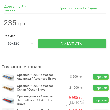
Доступный к
Срок поставки 1- 7 дней
заказу
235
грн
Размер
КУПИТЬ
Связанные товары
Ортопедический матрас
8 200
грн
Перейти
Адвансед / Advanced Bravo
Ортопедический матрас
21 000
грн
Перейти
Оскар / Oscar Bravo
Ортопедический матрас
9 950
грн
ЭкстраФлекс / ExtraFlex
Перейти
12 450
грн
Bravo
6 741
грн