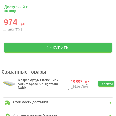
Доступный к
заказу
974
грн
1 623
грн
КУПИТЬ
Связанные товары
Матрас Аурум Спейс Эйр /
10 007
грн
Aurum Space Air Highfoam
Перейти
14 296
грн
Noble
Стоимость доставки
Киев
до
9999 грн. -
400 грн.
Доставка по всей Украине