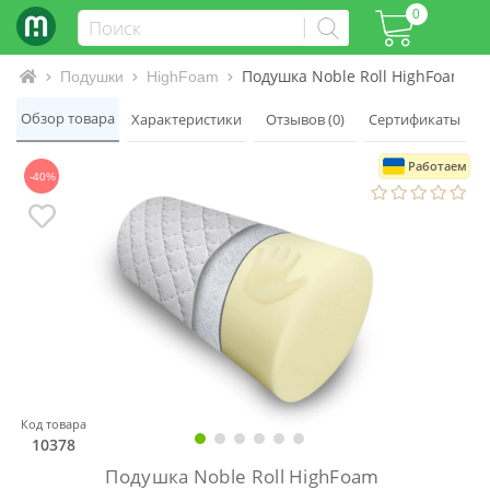
0
Подушка Noble Roll HighFoam
Интернет-магазин матрасов и кроватей
Подушки
HighFoam
Обзор товара
Характеристики
Отзывов (0)
Сертификаты
Работаем
-40%
Код товара
10378
Подушка Noble Roll HighFoam