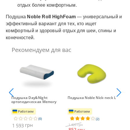
отдых более комфортным.
Подушка
Noble Roll HighFoam
— универсальный и
эффективный вариант для тех, кто ищет
комфортный и здоровый отдых для шеи, спины и
конечностей.
Рекомендуем для вас
Подушка Day&Night
Подушка Noble Nick-neck L
По
ортопедическая Memory
Ко
Работаем
Работаем
(0)
(2)
грн
грн
1 593
1 420
1 
852
грн