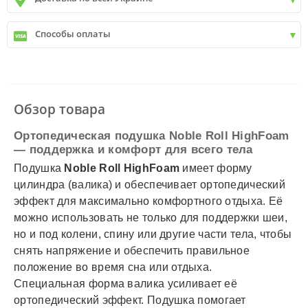
Киев
от
9999 грн - БЕСПЛАТНО
Киев пригород +30 грн\км
✓
Новая почта
Способы оплаты
✓
Деливери
✓
Автолюкс
✓
Наличный расчет
✓
Безналичный расчет
✓
Наложенный платеж
✓
Оплата частями
Обзор товара
✓
Подробнее
Ортопедическая подушка Noble Roll HighFoam
— поддержка и комфорт для всего тела
Подушка
Noble Roll HighFoam
имеет форму
цилиндра (валика) и обеспечивает ортопедический
эффект для максимально комфортного отдыха. Её
можно использовать не только для поддержки шеи,
но и под колени, спину или другие части тела, чтобы
снять напряжение и обеспечить правильное
положение во время сна или отдыха.
Специальная форма валика усиливает её
ортопедический эффект. Подушка помогает