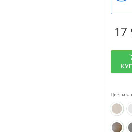
17
КУ
Цвет корп