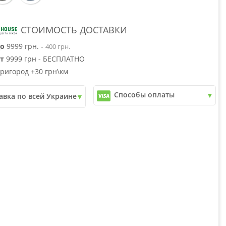
СТОИМОСТЬ ДОСТАВКИ
о
9999 грн. -
400 грн.
т
9999 грн - БЕСПЛАТНО
ригород +30 грн\км
Способы оплаты
авка по всей Украине
✓
Наличный расчет
почта
✓
Безналичный расчет
ери
✓
Наложенный платеж
юкс
✓
Оплата частями
✓
Подробнее