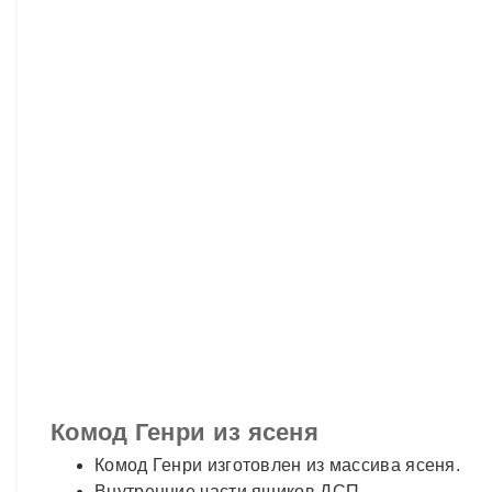
Комод Генри из ясеня
Комод Генри изготовлен из массива ясеня.
Внутренние части ящиков ДСП