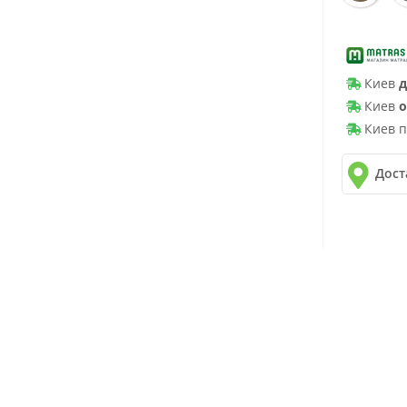
Киев
д
Киев
о
Киев п
Дост
✓
Новая 
✓
Делив
✓
Автол