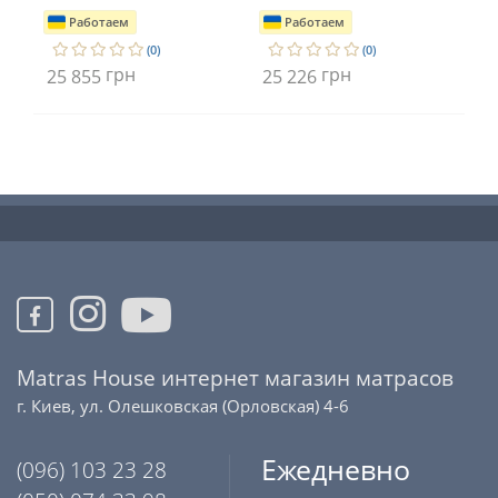
Работаем
Работаем
(0)
(0)
грн
грн
25 855
25 226
22
Matras House интернет магазин матрасов
г. Киев, ул. Олешковская (Орловская) 4-6
Ежедневно
(096) 103 23 28