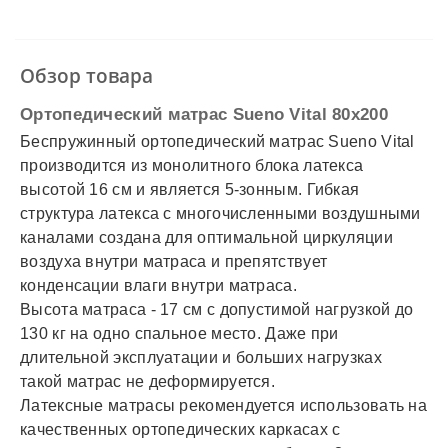
✓
Наличный расчет
✓
Безналичный расчет
✓
Наложенный платеж
✓
Оплата частями
Обзор товара
✓
Подробнее
Ортопедический матрас Sueno Vital 80x200
Беспружинный ортопедический матрас Sueno Vital
производится из монолитного блока латекса
высотой 16 см и является 5-зонным. Гибкая
структура латекса с многочисленными воздушными
каналами создана для оптимальной циркуляции
воздуха внутри матраса и препятствует
конденсации влаги внутри матраса.
Высота матраса - 17 см с допустимой нагрузкой до
130 кг на одно спальное место.
Даже при
длительной эксплуатации и больших нагрузках
такой матрас не деформируется.
Латексные матрасы рекомендуется использовать на
качественных ортопедических каркасах с