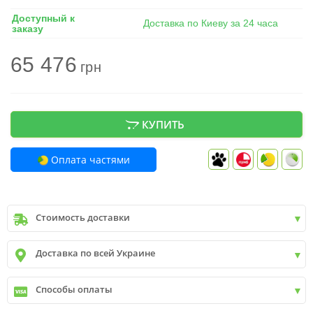
Доступный к
Доставка по Киеву за 24 часа
заказу
65 476
грн
КУПИТЬ
Оплата частями
Стоимость доставки
Киев
до
9999 грн. -
400 грн.
Доставка по всей Украине
Киев
от
9999 грн - БЕСПЛАТНО
Киев пригород +30 грн\км
✓
Новая почта
Способы оплаты
✓
Деливери
✓
Автолюкс