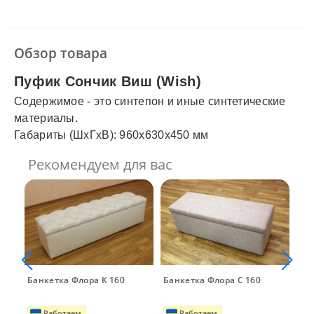
✓
Наличный расчет
✓
Безналичный расчет
✓
Наложенный платеж
✓
Оплата частями
Обзор товара
✓
Подробнее
Пуфик Сончик Виш (Wish)
Содержимое - это синтепон и иные синтетические
материалы.
Габариты (ШхГхВ):
960х630х450 мм
Рекомендуем для вас
Банкетка Флора К 160
Банкетка Флора C 160
Бан
Работаем
Работаем