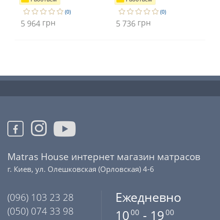
(0)
(0)
грн
грн
5 964
5 736
5 
Matras House интернет магазин матрасов
г. Киев, ул. Олешковская (Орловская) 4-6
Ежедневно
(096) 103 23 28
(050) 074 33 98
10
- 19
00
00