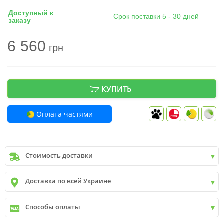
Доступный к
Срок поставки 5 - 30 дней
заказу
6 560
грн
КУПИТЬ
Оплата частями
Стоимость доставки
Киев
до
9999 грн. -
400 грн.
Доставка по всей Украине
Киев
от
9999 грн - БЕСПЛАТНО
Киев пригород +30 грн\км
✓
Новая почта
Способы оплаты
✓
Деливери
✓
Автолюкс