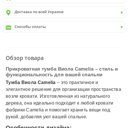
Киев
до
9999 грн. -
400 грн.
Доставка по всей Украине
Киев
от
9999 грн - БЕСПЛАТНО
Киев пригород +30 грн\км
✓
Новая почта
Способы оплаты
✓
Деливери
✓
Автолюкс
✓
Наличный расчет
✓
Безналичный расчет
✓
Наложенный платеж
✓
Оплата частями
Обзор товара
✓
Подробнее
Прикроватная тумба Виола Camelia – стиль и
функциональность для вашей спальни
Тумба Виола Camelia
– это практичное и
элегантное решение для организации пространства
возле кровати. Изготовленная из натурального
дерева, она идеально подходит к любой кровати
фабрики Camelia и помогает хранить вещи под
рукой, добавляя уют вашей спальне.
Особенности дизайна: