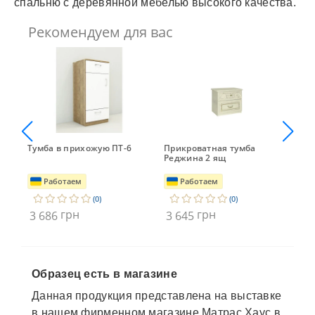
спальню с деревянной мебелью высокого качества.
Рекомендуем для вас
Тумба в прихожую ПТ-6
Прикроватная тумба
Ту
Реджина 2 ящ
Работаем
Работаем
(0)
(0)
грн
грн
3 686
3 645
3 
Образец есть в магазине
Данная продукция представлена на выставке
в нашем фирменном магазине Матрас Хаус в