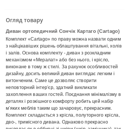
✓
Безготівковий розрахунок
✓
Накладений платіж
✓
Оплата частинами
Огляд товару
✓
Детальніше
Диван ортопедичний Сончік Картаго (Cartago)
Комплект «Cartago» по праву можна назвати одним
з найцікавіших рішень облаштування вітальні, холів
і залів. Основа комплекту - диван з розкладним
механізмом «Мералат» або без нього, і крісло,
виконане в тому ж стилі. За рахунок особливостей
дизайну, досить великий диван виглядає легким і
витонченим. Саме це дозволяє створити
неповторний інтер'єр, здатний викликати
захоплення ваших гостей. Поєднання мінімалізму в
деталях і розкішного комфорту робить цей набір
м'яких меблів таким що зачаровує, прекрасним.
Комплект складається з крісла, полуторного крісла,
дво-, тримісного дивана. Однаково прекрасно
виглядає як в оббивці зі шкіри (шкір. замінника), так