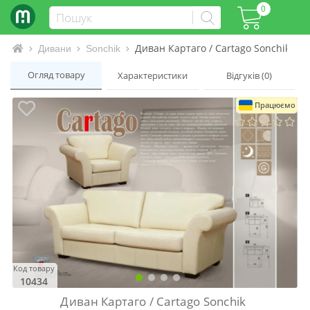
0
Диван Картаго / Cartago Sonchik
Інтернет-магазин матраців та ліжок
Дивани
Sonchik
Огляд товару
Характеристики
Відгуків (0)
Працюємо
Код товару
10434
Диван Картаго / Cartago Sonchik