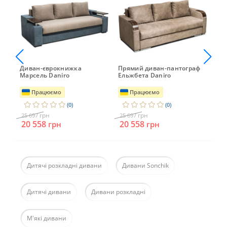
мея
Диван-єврокнижка
Прямий диван-пантограф
Ди
Марсель Daniro
Ельжбета Daniro
Ок
Працюємо
Працюємо
(0)
(0)
грн
грн
25 697
25 697
25 
20 558
20 558
20
грн
грн
Дитячі розкладні дивани
Дивани Sonchik
Дитячі дивани
Дивани розкладні
М'які дивани