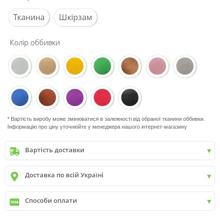
Тканина
Шкірзам
Колір оббивки
* Вартість виробу може змінюватися в залежності від обраної тканини оббивки.
Інформацію про ціну уточнюйте у менеджера нашого інтернет-магазину
Вартість доставки
Київ
до
9999 грн. -
400 грн.
Доставка по всій Україні
Київ
від
9999 грн - БЕЗКОШТОВНО
Київ передмістя +30 грн\км
✓
Нова пошта
Способи оплати
✓
Делівері
✓
Автолюкс
✓
Розрахунок Готівкою