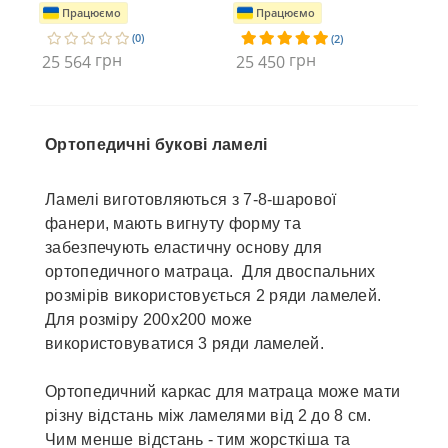
Працюємо
Працюємо
(0)
(2)
грн
грн
25 564
25 450
25
Ортопедичні букові ламелі
Ламелі виготовляються з 7-8-шарової
фанери, мають вигнуту форму та
забезпечують еластичну основу для
ортопедичного матраца. Для двоспальних
розмірів використовується 2 ряди ламелей.
Для розміру 200х200 може
використовуватися 3 ряди ламелей.
Ортопедичний каркас для матраца може мати
різну відстань між ламелями від 2 до 8 см.
Чим менше відстань - тим жорсткіша та