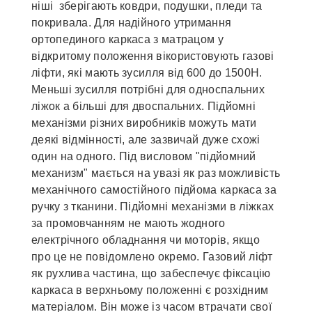
ніші зберігають ковдри, подушки, пледи та
покривала. Для надійного утримання
ортопединого каркаса з матрацом у
відкритому положення вікористовують газові
ліфти, які мають зусилля від 600 до 1500Н.
Меньші зусилля потрібні для односпальних
ліжок а більші для двоспальних. Підйомні
механізми різних виробників можуть мати
деякі відмінності, але зазвичай дуже схожі
один на одного. Під висловом "підйомний
механизм" мається на увазі як раз можливість
механічного самостійного підйома каркаса за
ручку з тканини. Підйомні механізми в ліжках
за промовчанням не мають жодного
електрічного обладнання чи моторів, якщо
про це не повідомлено окремо. Газовий ліфт
як рухлива частина, що забеспечує фіксацію
каркаса в верхньому положенні є розхідним
матеріалом. Він може із часом втрачати свої