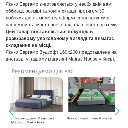
Ліжко Бергамо виготовляється у необхідній вам
оббивці, розмірі та комплектації протягом 30
робочих днів з моменту оформлення покупки в
нашому магазині та внесення авансового платежу.
Цей товар поставляється покупцю в
розібраному упакованому вигляді та вимагає
складання на місці.
Ліжко Бергамо Вудсофт 160х200 представлене на
виставці у нашому магазині Matras House у Києві.
Рекомендуємо для вас
Ліжко-подиум Медісон /
Ліжко Рімо / Rimo Novelty
Ліж
Mаdison Matroluxe
Nov