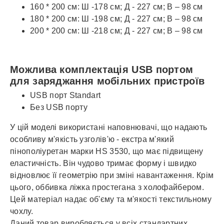
160 * 200 см: Ш -178 см; Д - 227 см; В – 98 см
180 * 200 см: Ш -198 см; Д - 227 см; В – 98 см
200 * 200 см: Ш -218 см; Д - 227 см; В – 98 см
Можлива комплектація USB портом
для заряджання мобільних пристроїв
USB порт Standart
Без USB порту
У цій моделі використані наповнювачі, що надають
особливу м'якість узголів'ю - екстра м'який
пінополіуретан марки HS 3530, що має підвищену
еластичність. Він чудово тримає форму і швидко
відновлює її геометрію при зміні навантаження. Крім
цього, оббивка ліжка простегана з холофайбером.
Цей матеріал надає об'єму та м'якості текстильному
чохлу.
Даний товар виробляється у всіх стандартних