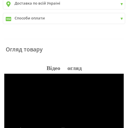
Доставка по всій Україні
Київ
від
9999 грн - БЕЗКОШТОВНО
Київ передмістя +30 грн\км
✓
Нова пошта
Способи оплати
✓
Делівері
✓
Автолюкс
✓
Розрахунок Готівкою
✓
Безготівковий розрахунок
✓
Накладений платіж
✓
Оплата частинами
Огляд товару
✓
Детальніше
Відео огляд