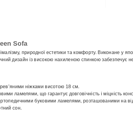
✓
Автол
een Sofa
імалізму, природної естетики та комфорту. Виконане у яп
ічний дизайн із високою нахиленою спинкою забезпечує не
рев’яними ніжками висотою 18 см.
вими ламелями, що гарантує довговічність і міцність конс
ортопедичними буковими ламелями, розташованими на відс
тний сон.