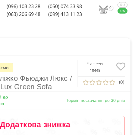
(096) 103 23 28
(050) 074 33 98
0
(063) 206 69 48
(099) 413 11 23
Код товару
ємо
10448
 ліжко Фьюджи Люкс /
(0)
 Lux Green Sofa
й до
Термін постачання до 30 днів
ня
Додаткова знижка