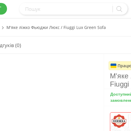
Г
М'яке ліжко Фьюджи Люкс / Fiuggi Lux Green Sofa
дгуків (0)
Працю
М'яке
Fiuggi
Доступни
замовлен