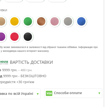
ивки
обу може змінюватися в залежності від обраної тканини оббивки. Інформацію про
е у менеджера нашого інтернет-магазину
ВАРТІСТЬ ДОСТАВКИ
о
9999 грн. -
400 грн.
ід
9999 грн - БЕЗКОШТОВНО
ередмістя +30 грн\км
Способи оплати
авка по всій Україні
✓
Розрахунок Готівкою
пошта
✓
Безготівковий розрахунок
рі