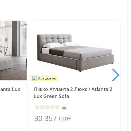
Працюємо
lanta Lux
Ліжко Атланта 2 Люкс / Atlanta 2
Л
Lux Green Sofa
(0)
3
грн
30 357