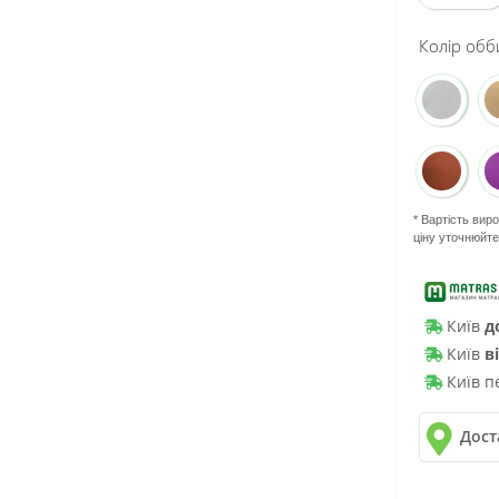
Колір обб
* Вартість вир
ціну уточнюйт
Київ
д
Київ
в
Київ п
Дост
✓
Нова 
✓
Деліве