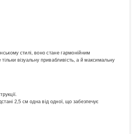
✓
Накладений платіж
юкс
✓
Оплата частинами
✓
Детальніше
онському стилі, воно стане гармонійним
 тільки візуальну привабливість, а й максимальну
трукції.
тані 2,5 см одна від одної, що забезпечує