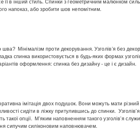
е її в інший стиль. Спинки з геометричним малюнком силь
ого напоказ, або зробити шов непомітним.
 шва? Мінімалізм проти декорування. Узголів'я без декор
адка спинка використовується в будь-яких формах узголів
ріантів оформлення: спинка без дизайну - це і є дизайн.
ративна імітація двох подушок. Вони можуть мати різний 
ожливості сидіти в ліжку притулившись до спинки. Узголів'
ь такої опції. М'яким наповненням такого узголів'я служ
ння сипучим силіконовим наповнювачем.