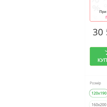
При
30
КУ
Розмір
120x190
160x200