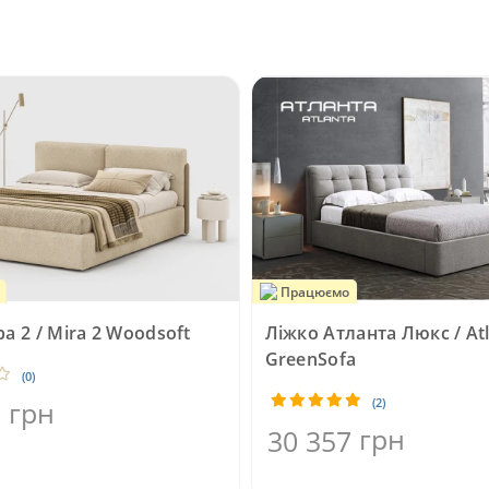
Працюємо
а 2 / Mira 2 Woodsoft
Ліжко Атланта Люкс / At
GreenSofa
(0)
грн
(2)
0
грн
30 357