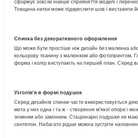
сформує зовсім інакше сприйняття моделі і перенес
Товщина нитки може підкреслити шов і виставити й
Спинка без декоративного оформлення
Що може бути простіше ніж дизайн без малюнка або
кольорову тканину з малюнком або фотопринтом. Гл
форма і колір виступають на перший план. Серед ва
Узголів'я в формі подушок
Серед дизайнів спинки часто використовується деко
мета у них одна і та ж - створення м'якої опори і м
знімним або замінним. Стаціонарні подушки не мают
синтепон. Набагато рідше можна зустріти наповне