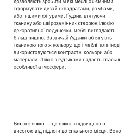
дозволяють зробити м'які меблі об'ємними і
сформувати дизайн квадратами, ромбами,
або іншими фігурами. Ґудзик, втягуючи
тканину або шкірозамінник створює ілюзію
декоративної подушечки, меблі виглядають
більш пишно. Зазвичай ґудзики обтягують
тканиною того ж кольору, що і меблі, але іноді
використовуються контрастні кольори або
матеріали. Ліжко з гудзиками надасть спальні
особливої атмосфери.
Високе ліжко — це ліжко з підвищеною
висотою від підлоги до спального місця. Воно