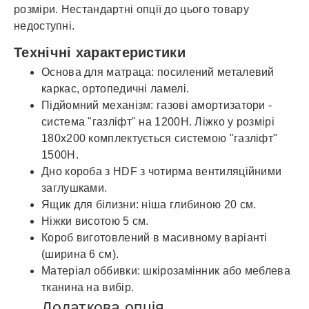
розміри. Нестандартні опції до цього товару
недоступні.
Технічні характеристики
Основа для матраца: посилений металевий
каркас, ортопедичні ламелі.
Підйомний механізм: газові амортизатори -
система "газліфт" на 1200Н. Ліжко у розмірі
180x200 комплектується системою "газліфт"
1500Н.
Дно короба з HDF з чотирма вентиляційними
заглушками.
Ящик для білизни: ніша глибиною 20 см.
Ніжки висотою 5 см.
Короб виготовлений в масивному варіанті
(ширина 6 см).
Матеріал оббивки: шкірозамінник або меблева
тканина на вибір.
Додаткова опція