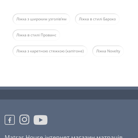
Ліжка з широким узголів’ям
Ліжка в стилі Бароко
Ліжка в стилі Прованс
Ліжка з каретною стяжкою (капітоне)
Ліжка Novelty
Matras House інтернет магазин матраців