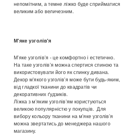
непомітним, а темне ліжко буде сприйматися
великим або величезним.
М'яке узголів'я
М'яке узголів'я - це комфортно і естетично.
На таке узголів'я можна спертися спиною та
використовувати його як спинку дивана.
Декор м'якого узголів'я може бути будь-яким,
від гладкої тканини до квадратів чи
декоративних ґудзиків.
Ліжка з м'яким узголів'ям користуються
великою популярністю у покупців. Для
вибору кольору тканини на м'яке узголів'я
можна звертатись до менеджера нашого
магазину.