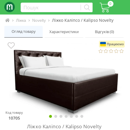
0
Ліжко Каліпсо / Kalipso Novelty
Інтернет-магазин матраців та ліжок
Ліжка
Novelty
Огляд товару
Характеристики
Відгуків (0)
Працюємо
Код товару
10705
Ліжко Каліпсо / Kalipso Novelty