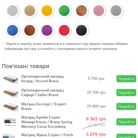
* Вартість виробу може змінюватися в залежності від обраної тканини оббивки.
Інформацію про ціну уточнюйте у менеджера нашого інтернет-магазину
Пов'язані товари
Ортопедичний матрац
5 750
грн
Перейти
Акорд / Accord Bravo
Ортопедичний матрац
25 700
грн
Перейти
Сафарі / Safari Bravo
Матрац Експерт / Expert
25 000
грн
Перейти
Bravo
Матрац Брейв Спрінг
8 363
грн
Меморі Кокос / Brave Spring
Перейти
10 453
грн
Memory Cocos Eurosleep
5 079
грн
Матрац Фреш Спрінг / Fresh
Перейти