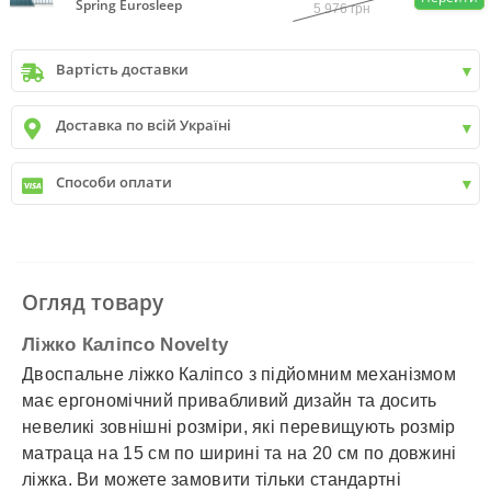
Spring Eurosleep
5 976
грн
Вартість доставки
Київ
до
9999 грн. -
400 грн.
Доставка по всій Україні
Київ
від
9999 грн - БЕЗКОШТОВНО
Київ передмістя +30 грн\км
✓
Нова пошта
Способи оплати
✓
Делівері
✓
Автолюкс
✓
Розрахунок Готівкою
✓
Безготівковий розрахунок
✓
Накладений платіж
✓
Оплата частинами
Огляд товару
✓
Детальніше
Ліжко Каліпсо Novelty
Двоспальне ліжко Каліпсо з підйомним механізмом
має ергономічний привабливий дизайн та досить
невеликі зовнішні розміри, які перевищують розмір
матраца на 15 см по ширині та на 20 см по довжині
ліжка. Ви можете замовити тільки стандартні