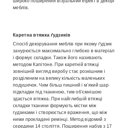
широко поширений візуальний ефект в декорі
меблів.
Каретна втяжка ґудзиків
Спосіб декорування меблів при якому ґудзик
занурюється максимально глибоко в матеріал
і формує складки. Також його називають
методом Капітоне. При каретній втяжці
зовнішній вигляд виробу стає розкішним і
розділеним на велику кількість маленьких
подушечок. Чим більш пишний і м'який шар
підкладки під тканиною, тим об'ємнішою
здається втяжка. При найглибшій втяжці
складки тканини формують містки між
гудзиками і створюється враження, що між
ними прокладені ремінці. Метод відомий з
середини 14 століття. Поширення набув з 17