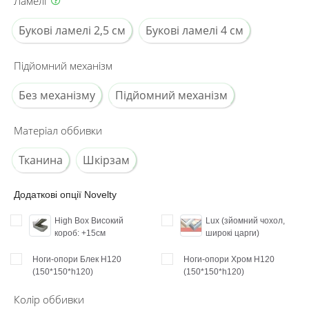
Ламелі
Букові ламелі 2,5 см
Букові ламелі 4 см
Підйомний механізм
Без механізму
Підйомний механізм
Матеріал оббивки
Тканина
Шкірзам
Додаткові опції Novelty
High Box Високий
Lux (зйомний чохол,
короб: +15см
широкі царги)
Ноги-опори Блек H120
Ноги-опори Хром H120
(150*150*h120)
(150*150*h120)
Колір оббивки