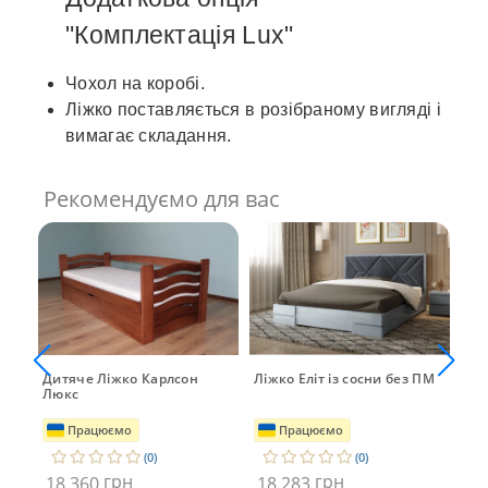
"Комплектація Lux"
Чохол на коробі.
Ліжко поставляється в розібраному вигляді і
вимагає складання.
Рекомендуємо для вас
Дитяче Ліжко Карлсон
Ліжко Еліт із сосни без ПМ
Ліж
Люкс
Dr
Працюємо
Працюємо
(0)
(0)
грн
грн
18 360
18 283
18