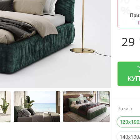
При
29
КУ
Розмір
120x190
140x190