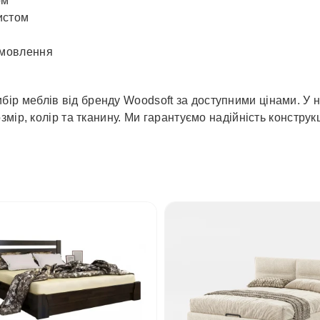
ом
истом
амовлення
ір меблів від бренду Woodsoft за доступними цінами. У на
ір, колір та тканину. Ми гарантуємо надійність конструкці