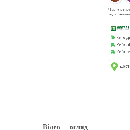
* Вартість вир
ціну уточнюйт
Київ
д
Київ
в
Київ п
Дост
✓
Нова 
✓
Деліве
✓
Автол
Відео огляд