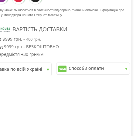
обу може змінюватися в залежності від обраної тканини оббивки. Інформацію про
е у менеджера нашого інтернет-магазину
ВАРТІСТЬ ДОСТАВКИ
о
9999 грн. -
400 грн.
ід
9999 грн - БЕЗКОШТОВНО
ередмістя +30 грн\км
Способи оплати
авка по всій Україні
✓
Розрахунок Готівкою
пошта
✓
Безготівковий розрахунок
рі
✓
Накладений платіж
юкс
✓
Оплата частинами
✓
Детальніше