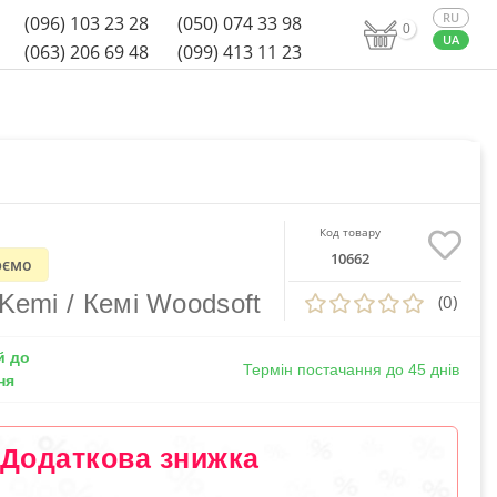
(096) 103 23 28
(050) 074 33 98
0
(063) 206 69 48
(099) 413 11 23
Код товару
10662
ємо
Kemi / Кемі Woodsoft
(0)
й до
Термін постачання до 45 днів
ня
Додаткова знижка