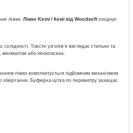
чне ліжко.
Ліжко Kemi / Кемі від Woodsoft
поєднує
 солідності. Товсте узголів’я виглядає стильно та
, мінімалізм або неокласика.
ажанням ліжко комплектується підйомним механізмом
го зберігання. Буферна щітка по периметру захищає