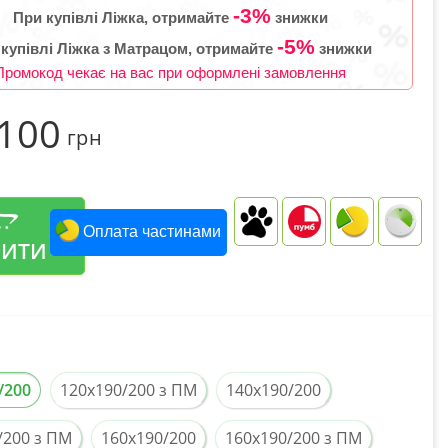
-3%
При купівлі Ліжка, отримайте
знижки
-5%
 купівлі Ліжка з Матрацом, отримайте
знижки
Промокод чекає на вас при оформлені замовлення
 100
грн
Оплата частинами
ПИТИ
/200
120x190/200 з ПМ
140x190/200
/200 з ПМ
160x190/200
160x190/200 з ПМ