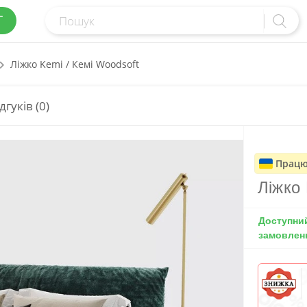
Г
Ліжко Kemi / Кемі Woodsoft
дгуків (0)
Працю
Ліжко 
Доступни
замовлен