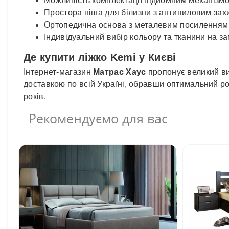
Можливість комплектації підйомним механізм
Простора ніша для білизни з антипиловим зах
Ортопедична основа з металевим посиленням
Індивідуальний вибір кольору та тканини на з
Де купити ліжко Kemi у Києві
Інтернет-магазин
Матрас Хаус
пропонує великий виб
доставкою по всій Україні, обравши оптимальний розм
років.
Рекомендуємо для вас