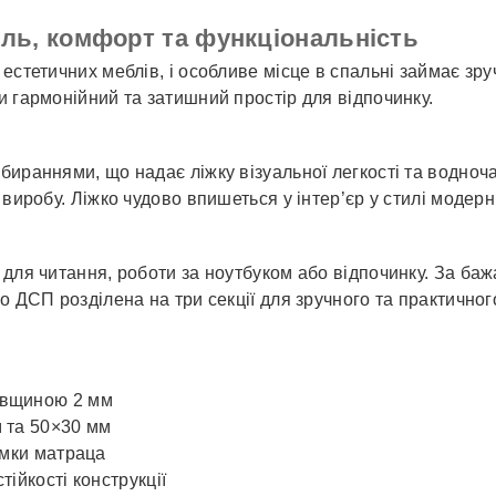
тиль, комфорт та функціональність
естетичних меблів, і особливе місце в спальні займає зру
и гармонійний та затишний простір для відпочинку.
ираннями, що надає ліжку візуальної легкості та водночас
 виробу. Ліжко чудово впишеться у інтер’єр у стилі модерн
я для читання, роботи за ноутбуком або відпочинку. За б
го ДСП розділена на три секції для зручного та практично
овщиною 2 мм
 та 50×30 мм
имки матраца
ійкості конструкції