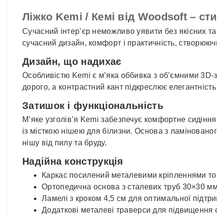
Ліжко Kemi / Кемі від Woodsoft – с
Сучасний інтер’єр неможливо уявити без якісних та 
сучасний дизайн, комфорт і практичність, створююч
Дизайн, що надихає
Особливістю Kemi є м’яка оббивка з об’ємними 3D-зб
дорого, а контрастний кант підкреслює елегантність
Затишок і функціональність
М’яке узголів’я Kemi забезпечує комфортне сидінн
із місткою нішею для білизни. Основа з ламіновано
нішу від пилу та бруду.
Надійна конструкція
Каркас посилений металевими кріпленнями т
Ортопедична основа з сталевих труб 30×30 мм
Ламелі з кроком 4,5 см для оптимальної підтр
Додаткові металеві траверси для підвищення ст