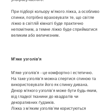
При підборі кольору м'якого ліжка, а особливо
спинки, потрібно враховувати те, що світле
ліжко в світлій кімнаті буде практично
непомітним, а темне ліжко буде сприйматися
великим або величезним.
М'яке узголів'я
М'яке узголів'я - це комфортно і естетично.
На таке узголів'я можна спертися спиною та
використовувати його як спинку дивана.
Декор м'якого узголів'я може бути будь-яким,
від гладкої тканини до квадратів чи
декоративних ґудзиків.
Ліжка з м'яким узголів'ям користуються