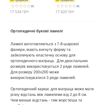
Працюємо
Працюємо
(0)
(0)
грн
грн
17 534
17 420
17
Ортопедичні букові ламелі
Ламелі виготовляються з 7-8-шарової
фанери, мають вигнуту форму та
забезпечують еластичну основу для
ортопедичного матраца. Для двоспальних
розмірів використовується 2 ряди ламелей.
Для розміру 200х200 може
використовуватися 3 ряди ламелей.
Ортопедичний каркас для матраца може мати
різну відстань між ламелями від 2 до 8 см.
Чим менше відстань - тим жорсткіша та