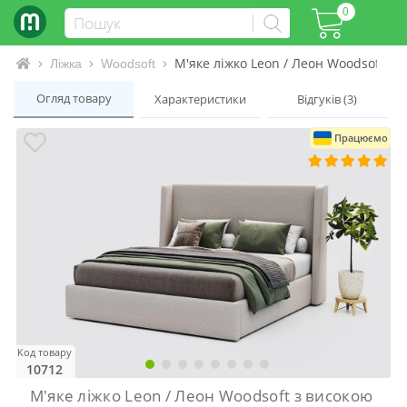
0
М'яке ліжко Leon / Леон Woodsoft з
Інтернет-магазин матраців та ліжок
Ліжка
Woodsoft
Огляд товару
Характеристики
Відгуків (3)
Працюємо
Код товару
10712
М'яке ліжко Leon / Леон Woodsoft з високою