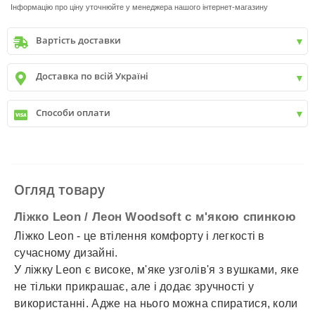
Інформацію про ціну уточнюйте у менеджера нашого інтернет-магазину
Вартість доставки
Київ
до
9999 грн. -
400 грн.
Доставка по всій Україні
Київ
від
9999 грн - БЕЗКОШТОВНО
Київ передмістя +30 грн\км
✓
Нова пошта
Способи оплати
✓
Делівері
✓
Автолюкс
✓
Розрахунок Готівкою
✓
Безготівковий розрахунок
✓
Накладений платіж
✓
Оплата частинами
Огляд товару
✓
Детальніше
Ліжко Leon / Леон Woodsoft с м'якою спинкою
Ліжко Leon - це втілення комфорту і легкості в
сучасному дизайні.
У ліжку Leon є високе, м'яке узголів'я з вушками, яке
не тільки прикрашає, але і додає зручності у
використанні. Адже на нього можна спиратися, коли