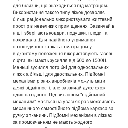
для білизни, що знаходиться під матрацом.
Використання такого типу ліжок дозволяє
більш раціонально використвувати життевий
простір в невеликих приміщеннях. Зазвичай в
ніші зберігають ковдри, подушки, пледи та
покривала. Для надійного утримання
ортопединого каркаса з матрацом у
відкритому положення вікористовують газові
ліфти, які мають зусилля від 600 до 1500Н.
Меньші зусилля потрібні для односпальних
ліжок а більші для двоспальних. Підйомні
механізми різних виробників можуть мати
деякі відмінності, але зазвичай дуже схожі
один на одного. Під висловом "підйомний
механизм" мається на увазі як раз можливість
механічного самостійного підйома каркаса за
ручку з тканини. Підйомні механізми в ліжках
за промовчанням не мають жодного