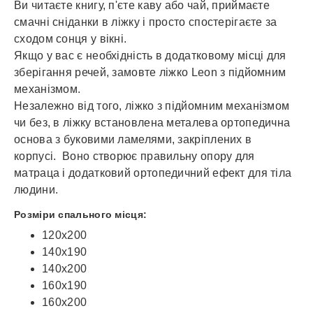
Ви читаєте книгу, п'єте каву або чай, приймаєте
смачні сніданки в ліжку і просто спостерігаєте за
сходом сонця у вікні.
Якщо у вас є необхідність в додатковому місці для
зберігання речей, замовте ліжко Leon з підйомним
механізмом.
Незалежно від того, ліжко з підйомним механізмом
чи без, в ліжку встановлена ​​металева ортопедична
основа з буковими ламелями, закріплених в
корпусі. Воно створює правильну опору для
матраца і додатковий ортопедичний ефект для тіла
людини.
Розміри спального місця:
120х200
140х190
140х200
160х190
160х200