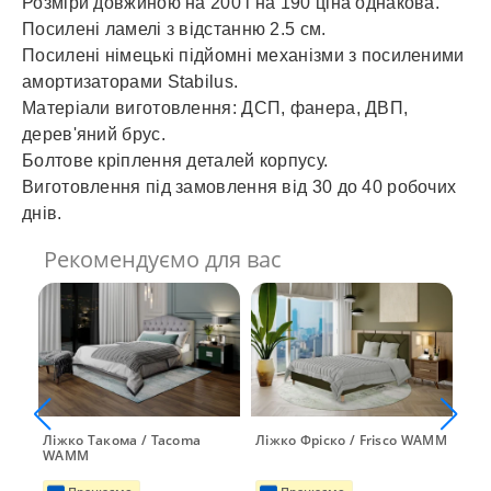
Розміри довжиною на 200 і на 190 ціна однакова.
Посилені ламелі з відстанню 2.5 см.
Посилені німецькі підйомні механізми з посиленими
амортизаторами Stabilus.
Матеріали виготовлення: ДСП, фанера, ДВП,
дерев'яний брус.
Болтове кріплення деталей корпусу.
Виготовлення під замовлення від 30 до 40 робочих
днів.
Рекомендуємо для вас
Ліжко Такома / Tacoma
Ліжко Фріско / Frisco WAMM
Ліж
WAMM
Ма