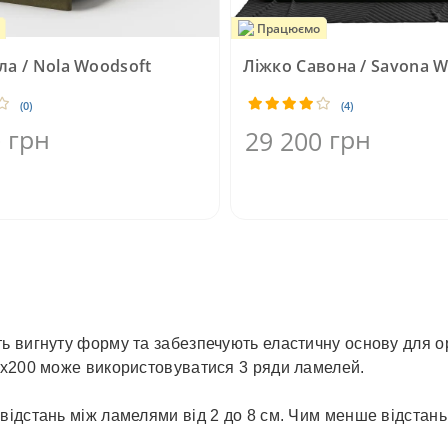
Працюємо
ла / Nola Woodsoft
Ліжко Савона / Savona W
(0)
(4)
грн
грн
0
29 200
ь вигнуту форму та забезпечують еластичну основу для 
0х200 може використовуватися 3 ряди ламелей.
ідстань між ламелями від 2 до 8 см. Чим менше відстань 