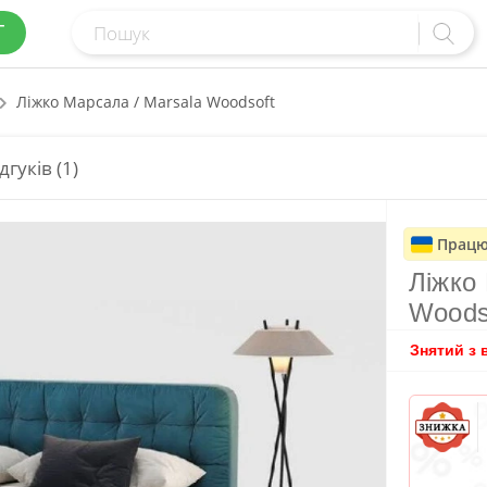
Г
Ліжко Марсала / Marsala Woodsoft
дгуків (1)
Працю
Ліжко
Woods
Знятий з