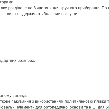
аторами.
П, яке розділене на 3 частини для зручного прибирання.П
озволяет выдерживать большие нагрузки.
ндартних розмірах.
аному вигляді.
кове пакування з використанням поліетиленової плівки та
лювальні елементи для ортопедичної основи та ніші для б