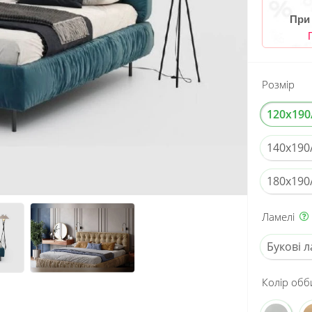
При
Розмір
120x190
140x190
180x190
Ламелі
Букові л
Колір обб