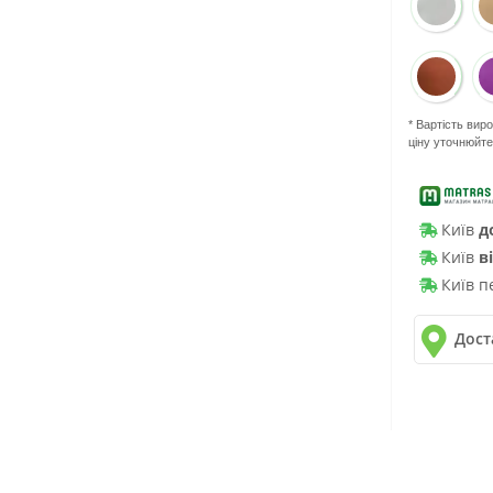
* Вартість вир
ціну уточнюйт
Київ
д
Київ
в
Київ п
Дост
✓
Нова 
✓
Деліве
✓
Автол