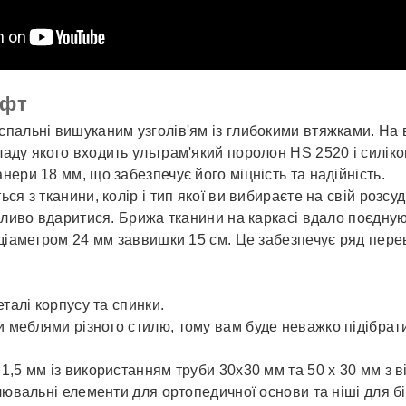
офт
спальні вишуканим узголів'ям із глибокими втяжками. На 
ладу якого входить ультрам'який поролон HS 2520 і силі
ери 18 мм, що забезпечує його міцність та надійність.
ся з тканини, колір і тип якої ви вибираєте на свій розсу
ожливо вдаритися. Брижа тканини на каркасі вдало поєдную
 діаметром 24 мм заввишки 15 см. Це забезпечує ряд пере
талі корпусу та спинки.
меблями різного стилю, тому вам буде неважко підібрати
 1,5 мм із використанням труби 30х30 мм та 50 х 30 мм з 
лювальні елементи для ортопедичної основи та ніші для б