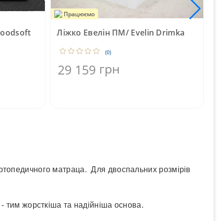
Працюємо
oodsoft
Ліжко Евелін ПМ/ Evelin Drimka
О
(0)
грн
29 159
ортопедичного матраца. Для двоспальних розмірів
- тим жорсткіша та надійніша основа.