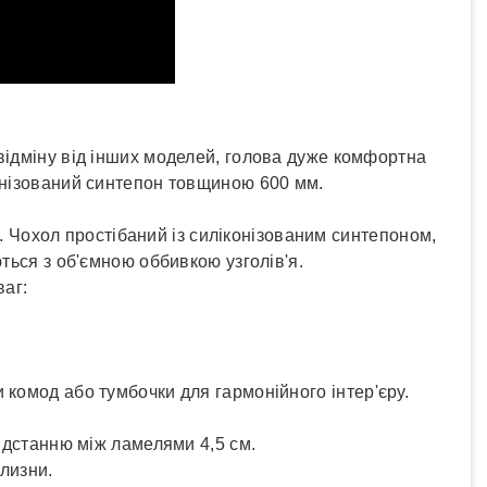
відміну від інших моделей, голова дуже комфортна
конізований синтепон товщиною 600 мм.
д. Чохол простібаний із силіконізованим синтепоном,
ться з об'ємною оббивкою узголів'я.
ваг:
 комод або тумбочки для гармонійного інтер'єру.
відстанню між ламелями 4,5 см.
ілизни.