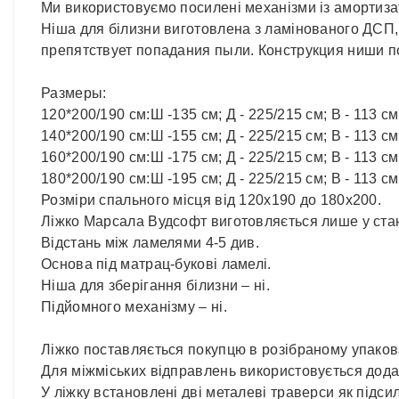
Ми використовуємо посилені механізми із амортиз
Ніша для білизни виготовлена ​​з ламінованого ДС
препятствует попадания пыли. Конструкция ниши п
Размеры:
120*200/190 см:Ш -135 см; Д - 225/215 см; В - 113 см
140*200/190 см:Ш -155 см; Д - 225/215 см; В - 113 см
160*200/190 см:Ш -175 см; Д - 225/215 см; В - 113 см
180*200/190 см:Ш -195 см; Д - 225/215 см; В - 113 см
Розміри спального місця від 120х190 до 180х200.
Ліжко Марсала Вудсофт виготовляється лише у ста
Відстань між ламелями 4-5 див.
Основа під матрац-букові ламелі.
Ніша для зберігання білизни – ні.
Підйомного механізму – ні.
Ліжко поставляється покупцю в розібраному упаков
Для міжміських відправлень використовується додат
У ліжку встановлені дві металеві траверси як підси