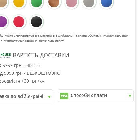
обу може змінюватися в залежності від обраної тканини оббивки. Інформацію про
е у менеджера нашого інтернет-магазину
ВАРТІСТЬ ДОСТАВКИ
о
9999 грн. -
400 грн.
ід
9999 грн - БЕЗКОШТОВНО
ередмістя +30 грн\км
Способи оплати
авка по всій Україні
✓
Розрахунок Готівкою
пошта
✓
Безготівковий розрахунок
рі
✓
Накладений платіж
юкс
✓
Оплата частинами
✓
Детальніше