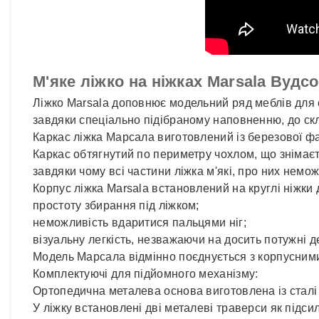
М'яке ліжко на ніжках Marsala Вудс
Ліжко Marsala доповнює модельний ряд меблів для 
завдяки спеціально підібраному наповненню, до ск
Каркас ліжка Марсала виготовлений із березової фан
Каркас обтягнутий по периметру чохлом, що знімаєть
завдяки чому всі частини ліжка м'які, про них нем
Корпус ліжка Marsala встановлений на круглі ніжки
простоту збирання під ліжком;
неможливість вдаритися пальцями ніг;
візуальну легкість, незважаючи на досить потужні де
Модель Марсала відмінно поєднується з корпусними 
Комплектуючі для підйомного механізму:
Ортопедична металева основа виготовлена ​​із сталі
У ліжку встановлені дві металеві траверси як підси