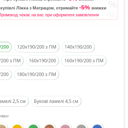
-5%
 купівлі Ліжка з Матрацом, отримайте
знижки
Промокод чекає на вас при оформлені замовлення
/200
120x190/200 з ПМ
140x190/200
/200 з ПМ
160x190/200
160x190/200 з ПМ
/200
180x190/200 з ПМ
амелі 2,5 см
Букові ламелі 4,5 см
ивки