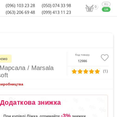
(096) 103 23 28
(050) 074 33 98
0
(063) 206 69 48
(099) 413 11 23
Код товару
ємо
12986
 Марсала / Marsala
(1)
oft
 виробництва
Додаткова знижка
-3%
При купівлі Ліжка, отримайте
знижки