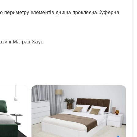
м.По периметру елементів днища проклеєна буферна
газині Матрац Хаус