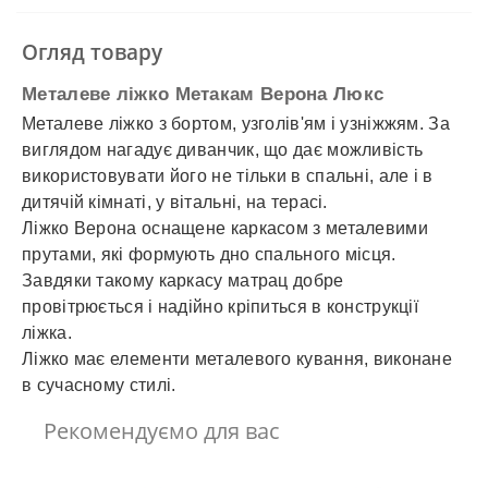
✓
Накладений платіж
✓
Оплата частинами
Огляд товару
✓
Детальніше
Металеве ліжко Метакам Верона Люкс
Металеве ліжко з бортом, узголів'ям і узніжжям. За
виглядом нагадує диванчик, що дає можливість
використовувати його не тільки в спальні, але і в
дитячій кімнаті, у вітальні, на терасі.
Ліжко Верона оснащене каркасом з металевими
прутами, які формують дно спального місця.
Завдяки такому каркасу матрац добре
провітрюється і надійно кріпиться в конструкції
ліжка.
Ліжко має елементи металевого кування, виконане
в сучасному стилі.
Рекомендуємо для вас