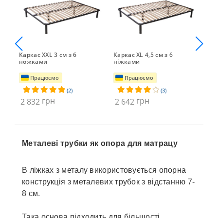
i
Каркас XXL 3 см з 6
Каркас XL 4,5 см з 6
Кар
ножками
ніжками
но
Працюємо
Працюємо
(2)
(3)
грн
грн
2 832
2 642
2 
Металеві трубки як опора для матрацу
В ліжках з металу використовується опорна
конструкція з металевих трубок з відстанню 7-
8 см.
Така основа підходить для більшості