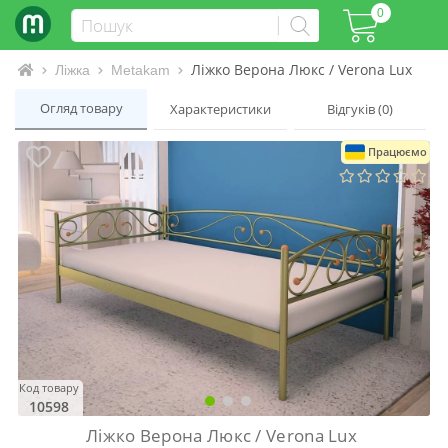
0
Ліжко Верона Люкс / Verona Lux
Інтернет-магазин матраців та ліжок
Ліжка
Metakam
Огляд товару
Характеристики
Відгуків (0)
Працюємо
Код товару
10598
Ліжко Верона Люкс / Verona Lux