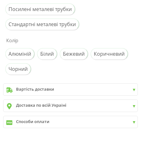
Посилені металеві трубки
Стандартні металеві трубки
Колір
Алюміній
Білий
Бежевий
Коричневий
Чорний
Вартість доставки
Київ
до
9999 грн. -
400 грн.
Доставка по всій Україні
Київ
від
9999 грн - БЕЗКОШТОВНО
Київ передмістя +30 грн\км
✓
Нова пошта
Способи оплати
✓
Делівері
✓
Автолюкс
✓
Розрахунок Готівкою
✓
Безготівковий розрахунок