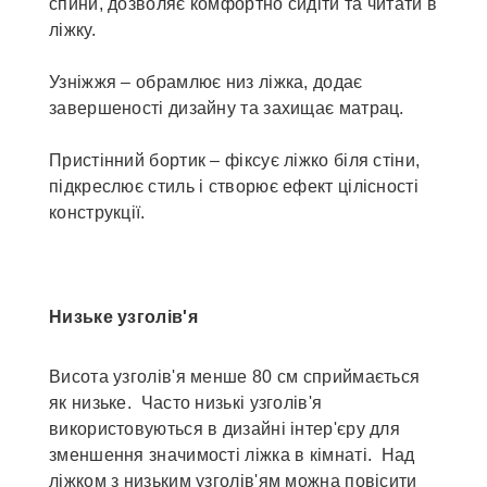
спини, дозволяє комфортно сидіти та читати в
ліжку.
Узніжжя – обрамлює низ ліжка, додає
завершеності дизайну та захищає матрац.
Пристінний бортик – фіксує ліжко біля стіни,
підкреслює стиль і створює ефект цілісності
конструкції.
Низьке узголів'я
Висота узголів'я менше 80 см сприймається
як низьке. Часто низькі узголів'я
використовуються в дизайні інтер'єру для
зменшення значимості ліжка в кімнаті. Над
ліжком з низьким узголів'ям можна повісити