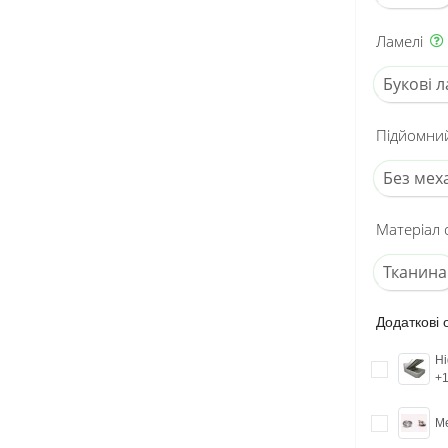
Ламелі
Букові л
Підйомний
Без мех
Матеріал 
Тканина
Додаткові о
Hi
+
Ме