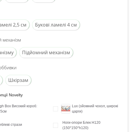
амелі 2,5 см
Букові ламелі 4 см
 механізм
анізму
Підйомний механізм
оббивки
Шкірзам
пції Novelty
gh Box Високий короб:
Lux (зйомний чохол, широкі
15см
царги)
Ноги-опори Блек H120
блеві стрази
(150*150*h120)