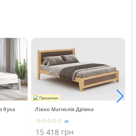
Працюємо
з бука
Ліжко Магнолія Дрімка
М
к
(0)
A
грн
15 418