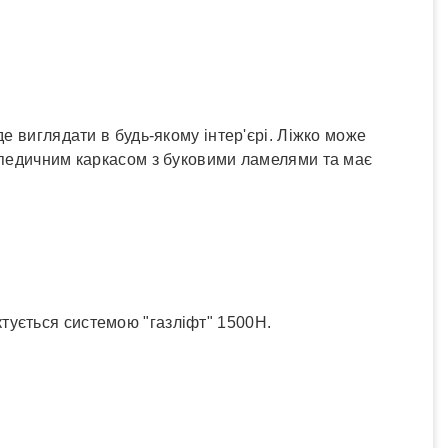
✓
Детальніше
е виглядати в будь-якому інтер'єрі. Ліжко може
топедичним каркасом з буковими ламелями та має
ктується системою "газліфт" 1500Н.