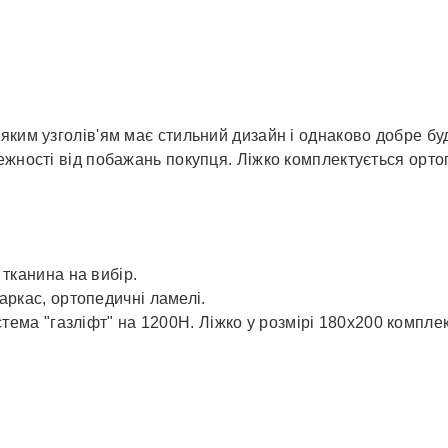
яким узголів'ям має стильний дизайн і однаково добре буд
лежності від побажань покупця. Ліжко комплектується ор
тканина на вибір.
аркас, ортопедичні ламелі.
стема "газліфт" на 1200Н. Ліжко у розмірі 180x200 компле