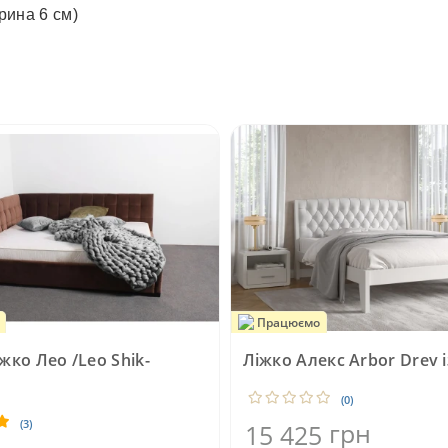
рина 6 см)
Працюємо
жко Лео /Leo Shik-
Ліжко Алекс Arbor Drev і
(0)
(3)
грн
15 425