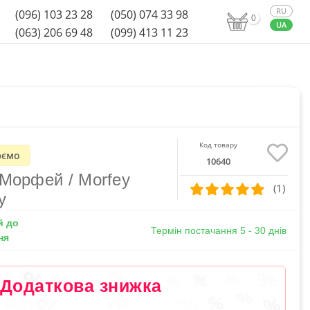
(096) 103 23 28
(050) 074 33 98
0
(063) 206 69 48
(099) 413 11 23
Код товару
ємо
10640
 Морфей / Morfey
(1)
y
й до
Термін постачання 5 - 30 днів
ня
Додаткова знижка