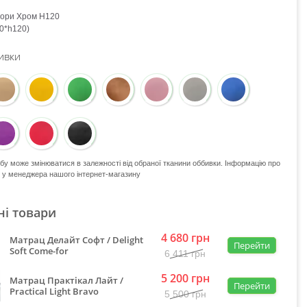
пори Хром H120
0*h120)
ивки
обу може змінюватися в залежності від обраної тканини оббивки. Інформацію про
е у менеджера нашого інтернет-магазину
ні товари
4 680
грн
Матрац Делайт Софт / Delight
Перейти
Soft Come-for
6 411
грн
5 200
грн
Матрац Практікал Лайт /
Перейти
Practical Light Bravo
5 500
грн