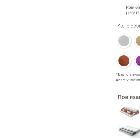
Ноги-о
(150*15
Колір обб
* Вартість вир
ціну уточнюйт
Пов'яза