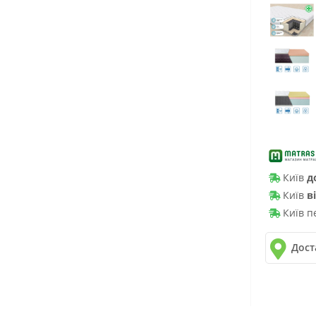
Київ
д
Київ
в
Київ п
Дост
✓
Нова 
✓
Деліве
✓
Автол