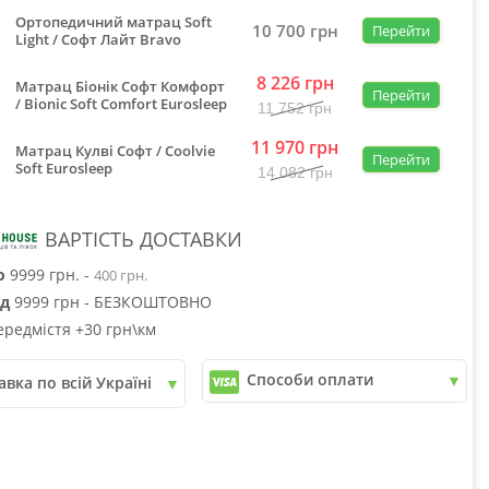
Ортопедичний матрац Soft
10 700
грн
Перейти
Light / Софт Лайт Bravo
8 226
грн
Матрац Біонік Софт Комфорт
Перейти
/ Bionic Soft Comfort Eurosleep
11 752
грн
11 970
грн
Матрац Кулві Софт / Coolvie
Перейти
Soft Eurosleep
14 082
грн
ВАРТІСТЬ ДОСТАВКИ
о
9999 грн. -
400 грн.
ід
9999 грн - БЕЗКОШТОВНО
ередмістя +30 грн\км
Способи оплати
авка по всій Україні
✓
Розрахунок Готівкою
пошта
✓
Безготівковий розрахунок
рі
✓
Накладений платіж
юкс
✓
Оплата частинами