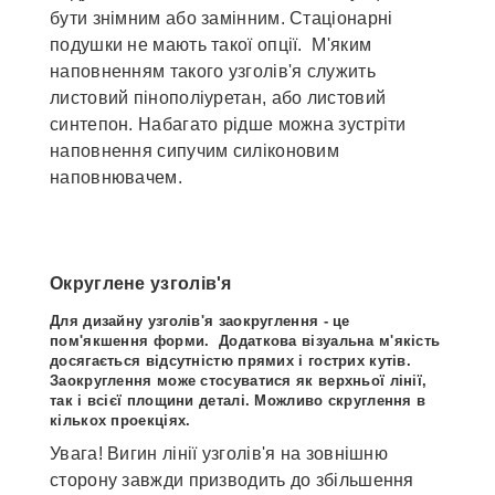
бути знімним або замінним. Стаціонарні
подушки не мають такої опції. М'яким
наповненням такого узголів'я служить
листовий пінополіуретан, або листовий
синтепон. Набагато рідше можна зустріти
наповнення сипучим силіконовим
наповнювачем.
Округлене узголів'я
Для дизайну узголів'я заокруглення - це
пом'якшення форми. Додаткова візуальна м'якість
досягається відсутністю прямих і гострих кутів.
Заокруглення може стосуватися як верхньої лінії,
так і всієї площини деталі. Можливо скруглення в
кількох проекціях.
Увага! Вигин лінії узголів'я на зовнішню
сторону завжди призводить до збільшення