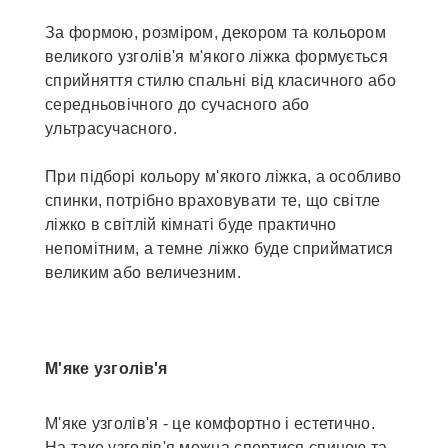
За формою, розміром, декором та кольором
великого узголів'я м'якого ліжка формується
сприйняття стилю спальні від класичного або
середньовічного до сучасного або
ультрасучасного.
При підборі кольору м'якого ліжка, а особливо
спинки, потрібно враховувати те, що світле
ліжко в світлій кімнаті буде практично
непомітним, а темне ліжко буде сприйматися
великим або величезним.
М'яке узголів'я
М'яке узголів'я - це комфортно і естетично.
На таке узголів'я можна спертися спиною та