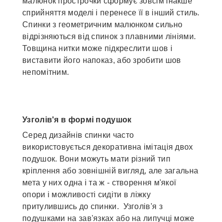
малюнок прострочки сформує зовсім інакше
сприйняття моделі і перенесе її в інший стиль.
Спинки з геометричним малюнком сильно
відрізняються від спинок з плавними лініями.
Товщина нитки може підкреслити шов і
виставити його напоказ, або зробити шов
непомітним.
Узголів'я в формі подушок
Серед дизайнів спинки часто
використовується декоративна імітація двох
подушок. Вони можуть мати різний тип
кріплення або зовнішній вигляд, але загальна
мета у них одна і та ж - створення м'якої
опори і можливості сидіти в ліжку
притулившись до спинки. Узголів'я з
подушками на зав'язках або на липучці може