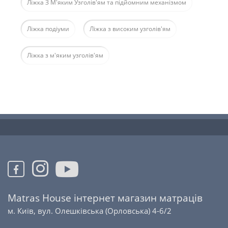
Ліжка З М'яким Узголів'ям та підйомним механізмом
Ліжка подіуми
Ліжка з високим узголів'ям
Ліжка з м'яким узголів'ям
Matras House інтернет магазин матраців
м. Київ, вул. Олешківська (Орловська) 4-6/2