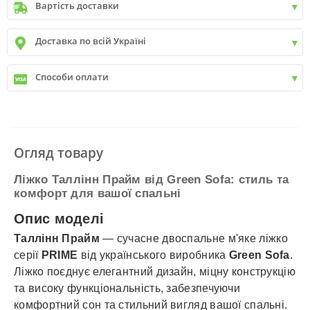
Вартість доставки
Київ
до
9999 грн. -
400 грн.
Доставка по всій Україні
Київ
від
9999 грн - БЕЗКОШТОВНО
Київ передмістя +30 грн\км
✓
Нова пошта
Способи оплати
✓
Делівері
✓
Автолюкс
✓
Розрахунок Готівкою
✓
Безготівковий розрахунок
✓
Накладений платіж
✓
Оплата частинами
Огляд товару
✓
Детальніше
Ліжко Таллінн Прайм від Green Sofa: стиль та
комфорт для вашої спальні
Опис моделі
Таллінн Прайм
— сучасне двоспальне м'яке ліжко
серії
PRIME
від українського виробника
Green Sofa
.
Ліжко поєднує елегантний дизайн, міцну конструкцію
та високу функціональність, забезпечуючи
комфортний сон та стильний вигляд вашої спальні.