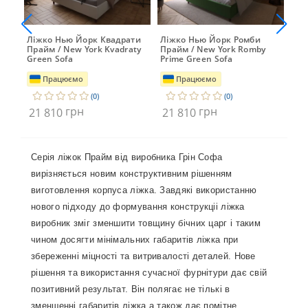
Ліжко Нью Йорк Квадрати
Ліжко Нью Йорк Ромби
Дуб
Прайм / New York Kvadraty
Прайм / New York Romby
мас
Green Sofa
Prime Green Sofa
Працюємо
Працюємо
(0)
(0)
21
грн
грн
21 810
21 810
Серія ліжок Прайм від виробника Грін Софа
вирізняється новим конструктивним рішенням
виготовлення корпуса ліжка. Завдякі використанню
нового підходу до формування конструкціі ліжка
виробник зміг зменшити товщину бічних царг і таким
чином досягти мінімальних габаритів ліжка при
збереженні міцності та витривалості деталей. Нове
рішення та використання сучасної фурнітури дає свій
позитивний результат. Він полягає не тількі в
зменшенні габаритів ліжка а також дає помітне