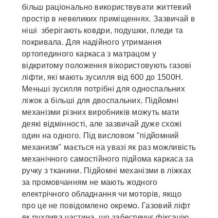
більш раціонально використвувати життевий
простір в невеликих приміщеннях. Зазвичай в
ніші зберігають ковдри, подушки, пледи та
покривала. Для надійного утримання
ортопединого каркаса з матрацом у
відкритому положення вікористовують газові
ліфти, які мають зусилля від 600 до 1500Н.
Меньші зусилля потрібні для односпальних
ліжок а більші для двоспальних. Підйомні
механізми різних виробників можуть мати
деякі відмінності, але зазвичай дуже схожі
один на одного. Під висловом "підйомний
механизм" мається на увазі як раз можливість
механічного самостійного підйома каркаса за
ручку з тканини. Підйомні механізми в ліжках
за промовчанням не мають жодного
електрічного обладнання чи моторів, якщо
про це не повідомлено окремо. Газовий ліфт
як рухлива частина, що забеспечує фіксацію