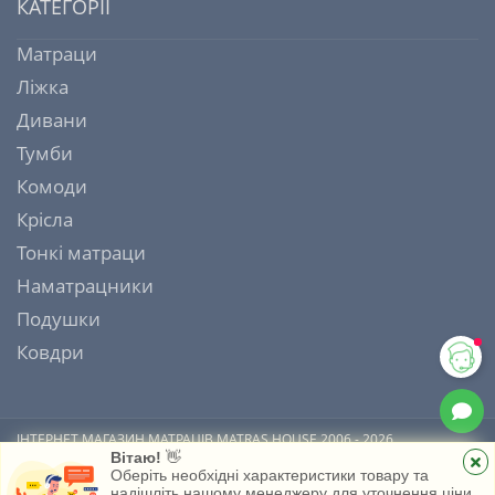
КАТЕГОРІЇ
Матраци
Ліжка
Дивани
Тумби
Комоди
Крісла
Тонкі матраци
Наматрацники
Подушки
Ковдри
ІНТЕРНЕТ МАГАЗИН МАТРАЦІВ MATRAS HOUSE 2006 - 2026
Вітаю!
👋
Оберіть необхідні характеристики товару та
надішліть нашому менеджеру для уточнення ціни