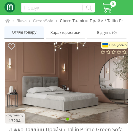
0
Ліжко Таллінн Прайм / Tallin Prime 
Інтернет-магазин матраців та ліжок
Ліжка
GreenSofa
Огляд товару
Характеристики
Відгуків (0)
Працюємо
Код товару
13204
Ліжко Таллінн Прайм / Tallin Prime Green Sofa