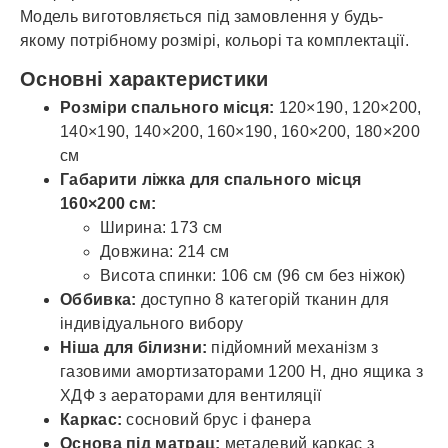
Модель виготовляється під замовлення у будь-
якому потрібному розмірі, кольорі та комплектації.
Основні характеристики
Розміри спального місця:
120×190, 120×200,
140×190, 140×200, 160×190, 160×200, 180×200
см
Габарити ліжка для спального місця
160×200 см:
Ширина: 173 см
Довжина: 214 см
Висота спинки: 106 см (96 см без ніжок)
Оббивка:
доступно 8 категорій тканин для
індивідуального вибору
Ніша для білизни:
підйомний механізм з
газовими амортизаторами 1200 Н, дно ящика з
ХДФ з аераторами для вентиляції
Каркас:
сосновий брус і фанера
Основа під матрац:
металевий каркас з