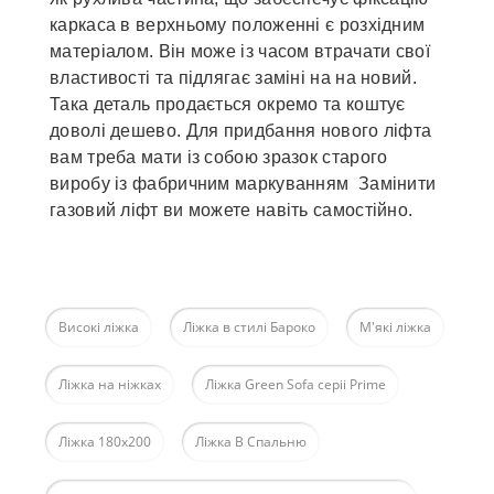
каркаса в верхньому положенні є розхідним
матеріалом. Він може із часом втрачати свої
властивості та підлягає заміні на на новий.
Така деталь продається окремо та коштує
доволі дешево. Для придбання нового ліфта
вам треба мати із собою зразок старого
виробу із фабричним маркуванням Замінити
газовий ліфт ви можете навіть самостійно.
Високі ліжка
Ліжка в стилі Бароко
М'які ліжка
Ліжка на ніжках
Ліжка Green Sofa серіі Prime
Ліжка 180х200
Ліжка В Спальню