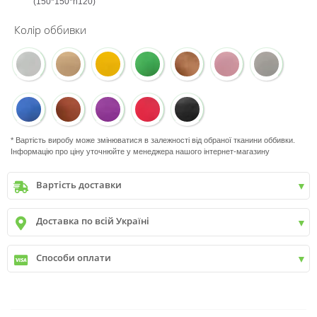
(150*150*h120)
Колір оббивки
* Вартість виробу може змінюватися в залежності від обраної тканини оббивки.
Інформацію про ціну уточнюйте у менеджера нашого інтернет-магазину
Вартість доставки
Київ
до
9999 грн. -
400 грн.
Доставка по всій Україні
Київ
від
9999 грн - БЕЗКОШТОВНО
Київ передмістя +30 грн\км
✓
Нова пошта
Способи оплати
✓
Делівері
✓
Автолюкс
✓
Розрахунок Готівкою
✓
Безготівковий розрахунок
✓
Накладений платіж