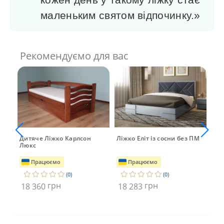
маленьким святом відпочинку.»
Рекомендуємо для вас
Дитяче Ліжко Карлсон
Ліжко Еліт із сосни без ПМ
Ліж
Люкс
Dr
Працюємо
Працюємо
(0)
(0)
грн
грн
18 360
18 283
18