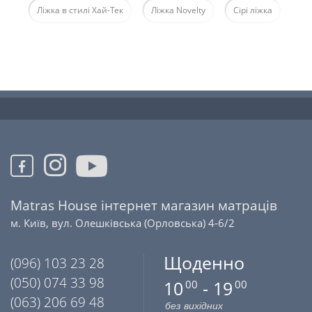
Ліжка в стилі Хай-Тек
Ліжка Novelty
Сірі ліжка
Matras House інтернет магазин матраців
м. Київ, вул. Олешківська (Орловська) 4-6/2
Щоденно
(096) 103 23 28
(050) 074 33 98
10
- 19
00
00
(063) 206 69 48
без вихідних