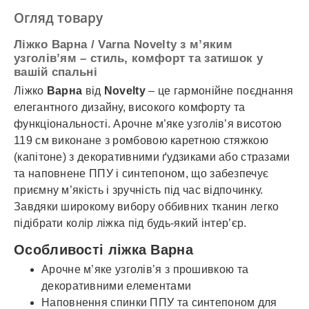
✓
Оплата частинами
Огляд товару
✓
Детальніше
Ліжко Варна / Varna Novelty з м’яким
узголів’ям – стиль, комфорт та затишок у
вашій спальні
Ліжко
Варна
від
Novelty
– це гармонійне поєднання
елегантного дизайну, високого комфорту та
функціональності. Арочне м’яке узголів’я висотою
119 см виконане з ромбовою каретною стяжкою
(капітоне) з декоративними ґудзиками або стразами
та наповнене ППУ і синтепоном, що забезпечує
приємну м’якість і зручність під час відпочинку.
Завдяки широкому вибору оббивних тканин легко
підібрати колір ліжка під будь-який інтер’єр.
Особливості ліжка Варна
Арочне м’яке узголів’я з прошивкою та
декоративними елементами
Наповнення спинки ППУ та синтепоном для