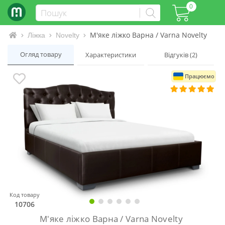
0
М'яке ліжко Варна / Varna Novelty
Інтернет-магазин матраців та ліжок
Ліжка
Novelty
Огляд товару
Характеристики
Відгуків (2)
Працюємо
Код товару
10706
М'яке ліжко Варна / Varna Novelty