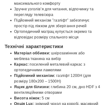
максимального комфорту
Зручне узголів’я для читання, відпочинку та
перегляду телевізора
Підйомний механізм "газліфт" забезпечує
простір під ліжком для зберігання речей
Ортопедичний матрац купується окремо та
відповідає розміру спального місця
Технічні характеристики
Матеріал оббивки:
шкірозамінник або
меблева тканина на вибір
Каркас:
посилений металевий каркас з
ортопедичними ламелями
Підйомний механізм:
газліфт 1200Н (для
розміру 180x200 – 1500Н)
Ящик для білизни:
глибина 20 см, дно HDF з 4
вентиляційними отворами
Висота ніжок:
5 см
Опція Lux:
знімний чохол на коробі, масивний