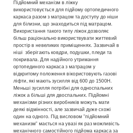
Підйомний механізм в ліжку
використовується для підйому ортопедичного
каркаса разом з матрацом та доступу до ніши
для білизни, що знаходиться під матрацом.
Використання такого типу ліжок дозволяє
більш раціонально використвувати життевий
простір в невеликих приміщеннях. Зазвичай в
ніші зберігають ковдри, подушки, пледи та
покривала. Для надійного утримання
ортопединого каркаса з матрацом у
відкритому положення вікористовують газові
ліфти, які мають зусилля від 600 до 1500Н.
Меньші зусилля потрібні для односпальних
ліжок а більші для двоспальних. Підйомні
механізми різних виробників можуть мати
деякі відмінності, але зазвичай дуже схожі
один на одного. Під висловом "підйомний
механизм" мається на увазі як раз можливість
механічного самостійного підйома каркаса за