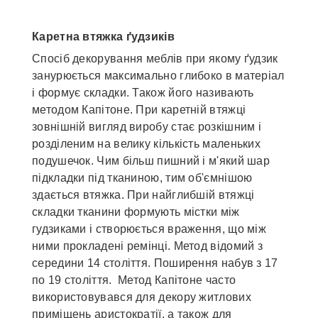
Каретна втяжка ґудзиків
Спосіб декорування меблів при якому ґудзик
занурюється максимально глибоко в матеріал
і формує складки. Також його називають
методом Капітоне. При каретній втяжці
зовнішній вигляд виробу стає розкішним і
розділеним на велику кількість маленьких
подушечок. Чим більш пишний і м'який шар
підкладки під тканиною, тим об'ємнішою
здається втяжка. При найглибшій втяжці
складки тканини формують містки між
гудзиками і створюється враження, що між
ними прокладені ремінці. Метод відомий з
середини 14 століття. Поширення набув з 17
по 19 століття. Метод Капітоне часто
використовувався для декору житлових
приміщень аристократії, а також для