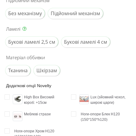
Підйомний механізм
Без механізму
Підйомний механізм
Ламелі
Букові ламелі 2,5 см
Букові ламелі 4 см
Матеріал оббивки
Тканина
Шкірзам
Додаткові опції Novelty
High Box Високий
Lux (зйомний чохол,
короб: +15см
широкі царги)
Меблеві стрази
Ноги-опори Блек H120
(150*150*h120)
Ноги-опори Хром H120