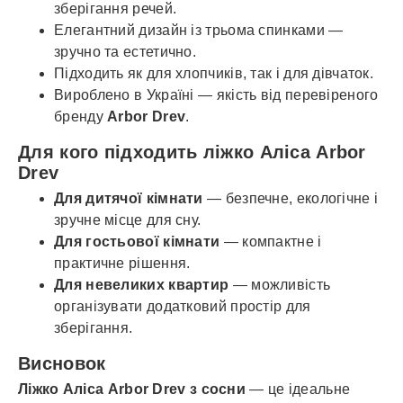
зберігання речей.
Елегантний дизайн із трьома спинками —
зручно та естетично.
Підходить як для хлопчиків, так і для дівчаток.
Вироблено в Україні — якість від перевіреного
бренду
Arbor Drev
.
Для кого підходить ліжко Аліса Arbor
Drev
Для дитячої кімнати
— безпечне, екологічне і
зручне місце для сну.
Для гостьової кімнати
— компактне і
практичне рішення.
Для невеликих квартир
— можливість
організувати додатковий простір для
зберігання.
Висновок
Ліжко Аліса Arbor Drev з сосни
— це ідеальне