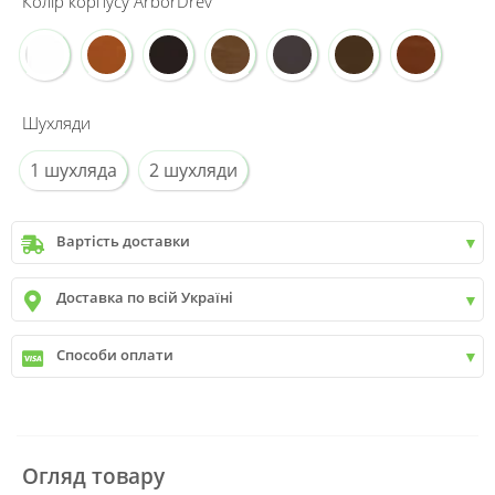
Колір корпусу ArborDrev
Шухляди
1 шухляда
2 шухляди
Вартість доставки
Київ
до
9999 грн. -
400 грн.
Доставка по всій Україні
Київ
від
9999 грн - БЕЗКОШТОВНО
Київ передмістя +30 грн\км
✓
Нова пошта
Способи оплати
✓
Делівері
✓
Автолюкс
✓
Розрахунок Готівкою
✓
Безготівковий розрахунок
✓
Накладений платіж
✓
Оплата частинами
Огляд товару
✓
Детальніше