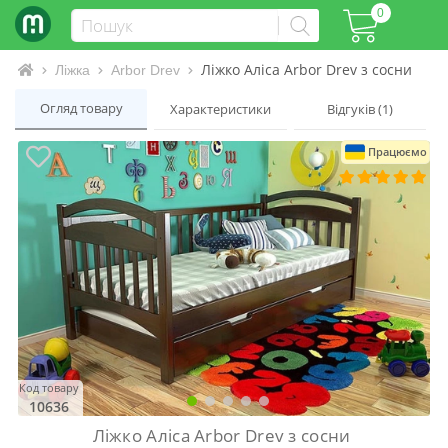
0
Ліжко Аліса Arbor Drev з сосни
Інтернет-магазин матраців та ліжок
Ліжка
Arbor Drev
Огляд товару
Характеристики
Відгуків (1)
Працюємо
Код товару
10636
Ліжко Аліса Arbor Drev з сосни