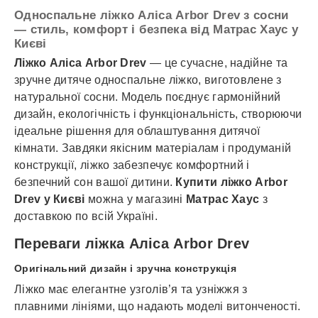
Односпальне ліжко Аліса Arbor Drev з сосни
— стиль, комфорт і безпека від Матрас Хаус у
Києві
Ліжко Аліса Arbor Drev
— це сучасне, надійне та
зручне дитяче односпальне ліжко, виготовлене з
натуральної сосни. Модель поєднує гармонійний
дизайн, екологічність і функціональність, створюючи
ідеальне рішення для облаштування дитячої
кімнати. Завдяки якісним матеріалам і продуманій
конструкції, ліжко забезпечує комфортний і
безпечний сон вашої дитини.
Купити ліжко Arbor
Drev у Києві
можна у магазині
Матрас Хаус
з
доставкою по всій Україні.
Переваги ліжка Аліса Arbor Drev
Оригінальний дизайн і зручна конструкція
Ліжко має елегантне узголів’я та узніжжя з
плавними лініями, що надають моделі витонченості.