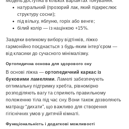
Модель доступна в кількох варіантах тонування:
натуральний (прозорий лак, який підкреслює
структуру сосни);
під вільху, яблуню, горіх або венге;
білий колір — із націнкою +15%.
Завдяки великому вибору відтінків, ліжко
гармонійно поєднається з будь-яким інтер’єром —
від класики до сучасного мінімалізму.
Ортопедична основа для здорового сну
В основі ліжка —
ортопедичний каркас із
буковими ламелями
. Ламелі забезпечують
оптимальну підтримку хребта, рівномірно
розподіляють вагу та сприяють правильному
положенню тіла під час сну. Вони також дозволяють
матрацу “дихати”, що важливо для створення
гігієнічних умов у дитячій кімнаті.
Функціональність і додаткові можливості