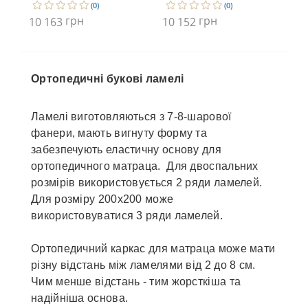
(0)
(0)
грн
грн
10 163
10 152
9 
Ортопедичні букові ламелі
Ламелі виготовляються з 7-8-шарової
фанери, мають вигнуту форму та
забезпечують еластичну основу для
ортопедичного матраца. Для двоспальних
розмірів використовується 2 ряди ламелей.
Для розміру 200х200 може
використовуватися 3 ряди ламелей.
Ортопедичний каркас для матраца може мати
різну відстань між ламелями від 2 до 8 см.
Чим менше відстань - тим жорсткіша та
надійніша основа.