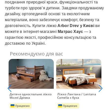
поєднання природної краси, функціональності та
турботи про здоров’я дитини. Завдяки продуманому
дизайну, ортопедичній основі та екологічним
матеріалам, воно забезпечує комфорт, безпеку та
довговічність. Купити ліжко
Arbor Drev у Києві
ви
можете в інтернет-магазині
Матрас Хаус
— з
гарантією якості, професійною консультацією та
доставкою по Україні.
Рекомендуємо для вас
Дитяче односпальне ліжко
Ліжко Лантана / Lantana
Ліж
Моллі Дрімка
Camelia з бука
Gal
Працюємо
Працюємо