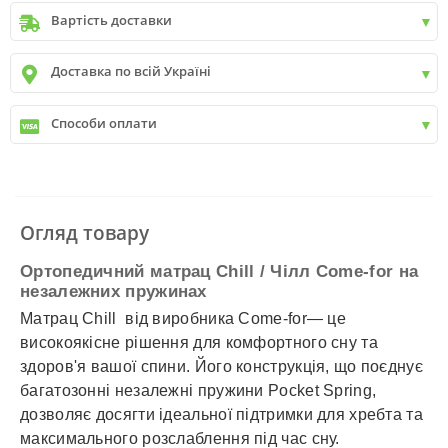
Вартість доставки
Київ
до
9999 грн. -
400 грн.
Доставка по всій Україні
Київ
від
9999 грн - БЕЗКОШТОВНО
Київ передмістя +30 грн\км
✓
Нова пошта
Способи оплати
✓
Делівері
✓
Автолюкс
✓
Розрахунок Готівкою
✓
Безготівковий розрахунок
✓
Накладений платіж
✓
Оплата частинами
Огляд товару
✓
Детальніше
Ортопедичний матрац Chill / Чілл Come-for на
незалежних пружинах
Матрац Chill від виробника Come-for— це
високоякісне рішення для комфортного сну та
здоров'я вашої спини. Його конструкція, що поєднує
багатозонні незалежні пружини Pocket Spring,
дозволяє досягти ідеальної підтримки для хребта та
максимального розслаблення під час сну.