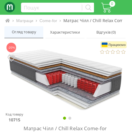
0
Матрас Чілл / Chill Relax Come-fo
Інтернет-магазин матраців та ліжок
Матраци
Come-for
Огляд товару
Характеристики
Відгуків (0)
Працюємо
-20%
Код товару
10715
Матрас Чілл / Chill Relax Come-for