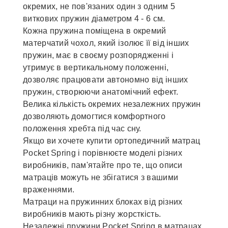
окремих, не пов'язаних один з одним 5
виткових пружин діаметром 4 - 6 см.
Кожна пружина поміщена в окремий
матерчатий чохол, який ізолює її від інших
пружин, має в своєму розпорядженні і
утримує в вертикальному положенні,
дозволяє працювати автономно від інших
пружин, створюючи анатомічний ефект.
Велика кількість окремих незалежних пружин
дозволяють домогтися комфортного
положення хребта під час сну.
Якщо ви хочете купити ортопедичний матрац
Pocket Spring і порівнюєте моделі різних
виробників, пам'ятайте про те, що описи
матраців можуть не збігатися з вашими
враженнями.
Матраци на пружинних блоках від різних
виробників мають різну жорсткість.
Незалежні пружини Pocket Spring в матрацах