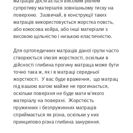
матраців досягається високим рівнем
супротиву матеріалів зовнішньому тиску на
поверхню. Зазвичай, в конструкції таких
матраців використовується жорстка повсть,
або кокосова койра, або інші матеріали з
високою щільністю і низькою еластичністю.
Для ортопедичних матраців даної групи часто
створюється ілюзія жорсткості, оскільки в
дійсності глибина прогину матраца може бути
точно така ж, як і в матраці середньої
жорсткості. У вас буде враження, що матрац
під вашою вагою майже не прогинається,
оскільки поверхня не буде мати м'якого
матеріалу на поверхні. Жорсткість
пружинних і безпружинних матраців
сприймається як різна, оскільки у них
принципово різна глибина занурення.