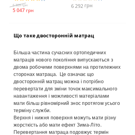
грн
грн
6 309
6 292
6 2
5 047
5 
грн
Що таке двосторонній матрац
Більша частина сучасних ортопедичних
матраців нового покоління випускаються з
двома робочими поверхнями на протилежних
сторонах матраца. Це означає що
двосторонній матрац можна і потрібно
перевертати для зміни точок максимального
навантаження і можливості матеріалами
мати більш рівномірний знос протягом усього
терміну служби.
Верхня і нижня поверхня можуть мати різну
жорсткість або мати ефект Зима-Літо.
Перевертання матраца подовжує термін