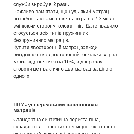
служби виробу в 2 рази.
Важливо пам'ятати, що будь-який матрац
потрібно так само повертати раз в 2-3 місяці
змінюючи сторону голови і ніг. Дане правило
стосується всіх типів пружинних і
безпружинних матраців.
Купити двосторонній матрац завжди
вигідніше ніж односторонній, оскільки їх ціна
може відрізнятися на 10%, а дві робочі
сторони це практично два матрац за ціною
одного.
ППУ - універсальний наповнювач
матраців
Стандартна синтетична пориста піна,
складається з простих полімерів, які спінені
як пористий шоколад і пружинять при