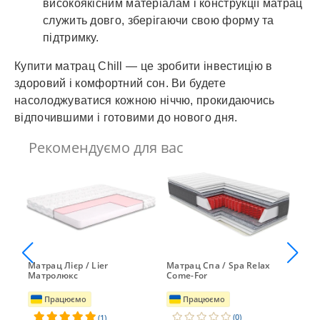
високоякісним матеріалам і конструкції матрац
служить довго, зберігаючи свою форму та
підтримку.
Купити матрац Chill — це зробити інвестицію в
здоровий і комфортний сон. Ви будете
насолоджуватися кожною ніччю, прокидаючись
відпочившими і готовими до нового дня.
Рекомендуємо для вас
no
Матрац Лієр / Lier
Матрац Спа / Spa Relax
Мат
Матролюкс
Come-For
ne
Працюємо
Працюємо
(0)
(1)