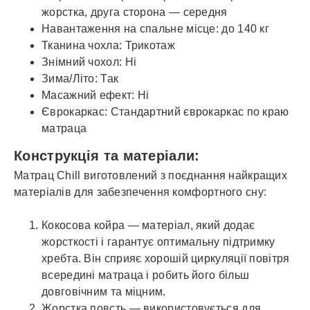
жорстка, друга сторона — середня
Навантаження на спальне місце: до 140 кг
Тканина чохла: Трикотаж
Знімний чохол: Ні
Зима/Літо: Так
Масажний ефект: Ні
Єврокаркас: Стандартний єврокаркас по краю
матраца
Конструкція та матеріали:
Матрац Chill виготовлений з поєднання найкращих
матеріалів для забезпечення комфортного сну:
Кокосова койра — матеріал, який додає
жорсткості і гарантує оптимальну підтримку
хребта. Він сприяє хорошій циркуляції повітря
всередині матраца і робить його більш
довговічним та міцним.
Жорстка повсть — використовується для