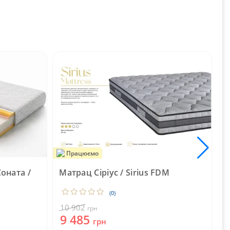
Працюємо
оната /
Матрац Сіріус / Sirius FDM
М
(0)
10 902
1
грн
9 485
грн