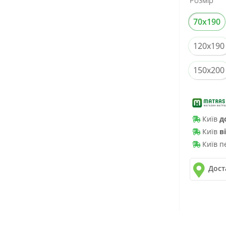
70x190
120x190
150x200
Київ
д
Київ
в
Київ п
Дост
✓
Нова 
✓
Деліве
✓
Автол