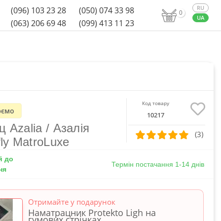
(096) 103 23 28
(050) 074 33 98
0
(063) 206 69 48
(099) 413 11 23
Код товару
ємо
10217
 Azalia / Азалія
(3)
fly MatroLuxe
й до
Термін постачання 1-14 днів
ня
Отримайте у подарунок
Наматрацник Protekto Ligh на
гумових стрічках