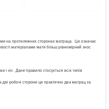
ями на протилежних сторонах матраца. Це означає
вості матеріалами мати більш рівномірний знос
и і ніг. Дане правило стосується всіх типів
а дві робочі сторони це практично два матрац за