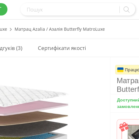
Г
uxe
Матрац Azalia / Азалія Butterfly MatroLuxe
дгуків (3)
Сертифікати якості
Працю
Матрац
Butter
Доступни
замовлен