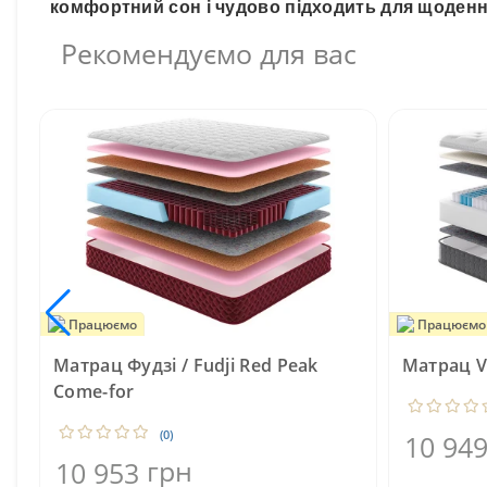
комфортний сон і чудово підходить для щоденн
Рекомендуємо для вас
Працюємо
Працюємо
Матрац Фудзі / Fudji Red Peak
Матрац V
Come-for
(0)
10 94
грн
10 953