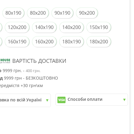
80x190
80x200
90x190
90x200
120x200
140x190
140x200
150x190
160x190
160x200
180x190
180x200
ВАРТІСТЬ ДОСТАВКИ
о
9999 грн. -
400 грн.
ід
9999 грн - БЕЗКОШТОВНО
ередмістя +30 грн\км
Способи оплати
авка по всій Україні
✓
Розрахунок Готівкою
пошта
✓
Безготівковий розрахунок
рі
✓
Накладений платіж
юкс
✓
Оплата частинами
✓
Детальніше