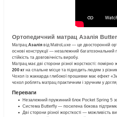
Ортопедичний матрац Азалія Butter
Матрац
Азалія
від MatroLuxe — це двосторонній о
основі конструкції — незалежний багатозональний
стійкість та довговічність виробу.
Матрац має дві сторони різної жорсткості: помірн
200 кг
на спальне місце та підходить людям з різн
Чохол із жаккарда глибокої прошивки має ефект «Зи
чохол роблять матрац практичним і зручним у догля
Переваги
Незалежний пружинний блок Pocket Spring 5 з
Система Butterfly — посилена бокова підтримка
Дві сторони різної жорсткості — можливість в