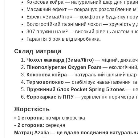
Кокосова койра — натуральний шар для прави
Масажний ефект — покращує розслаблення м’яз
Ефект «Зима/Літо» — комфорт у будь-яку пору 
Вологостійкий та знімний чохол — зручність у 
307 пружин на м² — високий рівень анатомічнос
Гарантія 5 років від виробника.
Склад матраца
Чохол жаккард (Зима/Літо)
— міцний, дихаючи
Пінополіуретан Oxygen Foam
— екологічний, 
Кокосова койра
— натуральний щільний шар д
Термоволокно
— стабілізує навантаження та
Пружинний блок Pocket Spring 5 zones
— не
Єврокаркас із ППУ
— укріплення периметра та
Жорсткість
•
1 сторона:
помірно жорстка
•
2 сторона:
середня
Матрац Azalia — це вдале поєднання натуральни