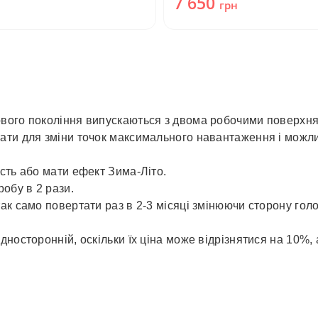
7 650
грн
ового покоління випускаються з двома робочими поверхн
ати для зміни точок максимального навантаження і можли
сть або мати ефект Зима-Літо.
обу в 2 рази.
к само повертати раз в 2-3 місяці змінюючи сторону голов
носторонній, оскільки їх ціна може відрізнятися на 10%, 