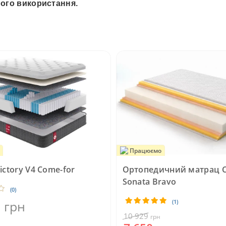
ого використання.
Працюємо
ictory V4 Come-for
Ортопедичний матрац С
Sonata Bravo
(0)
грн
(1)
9
10 929
грн