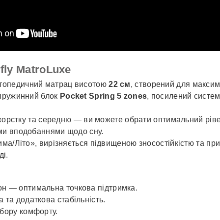
fly MatroLuxe
ртопедичний матрац висотою
22 см
, створений для максим
 пружинний блок
Pocket Spring 5 zones
, посилений систе
о жорстку та середню — ви можете обрати оптимальний рі
ими вподобаннями щодо сну.
ма/Літо», вирізняється підвищеною зносостійкістю та пр
ді.
он — оптимальна точкова підтримка.
 та додаткова стабільність.
ибору комфорту.