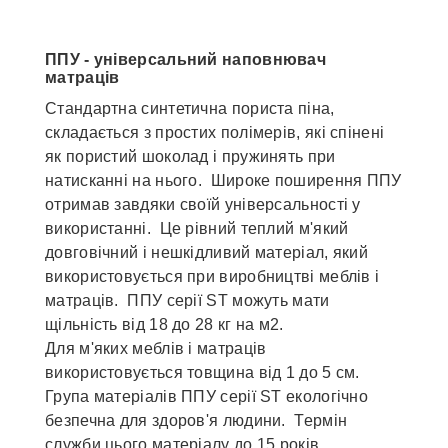
ППУ - універсальний наповнювач
матраців
Стандартна синтетична пориста піна,
складається з простих полімерів, які спінені
як пористий шоколад і пружинять при
натисканні на нього. Широке поширення ППУ
отримав завдяки своїй універсальності у
використанні. Це рівний теплий м'який
довговічний і нешкідливий матеріал, який
використовується при виробництві меблів і
матраців. ППУ серії ST можуть мати
щільність від 18 до 28 кг на м2.
Для м'яких меблів і матраців
використовується товщина від 1 до 5 см.
Група матеріалів ППУ серії ST екологічно
безпечна для здоров'я людини. Термін
служби цього матеріалу до 15 років.