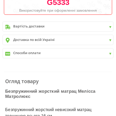
G5333
Використовуйте при оформленні замовлення
Вартість доставки
Київ
до
9999 грн. -
400 грн.
Доставка по всій Україні
Київ
від
9999 грн - БЕЗКОШТОВНО
Київ передмістя +30 грн\км
✓
Нова пошта
Способи оплати
✓
Делівері
✓
Автолюкс
✓
Розрахунок Готівкою
✓
Безготівковий розрахунок
✓
Накладений платіж
✓
Оплата частинами
Огляд товару
✓
Детальніше
Безпружинний жорсткий матрац Мелісса
Матролюкс
Безпружинний жорсткий невисокий матрац
товщиною всього 16 см