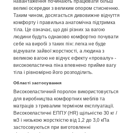
навантаження починають працювати більш
великі осередки з великим опором стисненню.
Таким чином, досягається дивовижне відчуття
комфорту і правильна анатомічна підтримка
тіла. Це означає, що дві різних за вагою
людини будуть однаково комфортно почувати
себе на виробі з таких пін: легка не буде
відчувати зайвої жорсткості, а людина з
великою вагою не відчує ефекту «провалу» -
високоеластична піна впевнено прийме вагу
тіла і рівномірно його розподілить.
Області застосування
Високоеластичний поролон використовується
для виробництва комфортних меблів та
матраців з тривалим терміном експлуатації.
Високоеластичні ЕППУ (HR) щільністю 30 кг /
м3 і низькою жорсткістю від 1,2 до 3,0 кПа
застосовуються при виготовленні