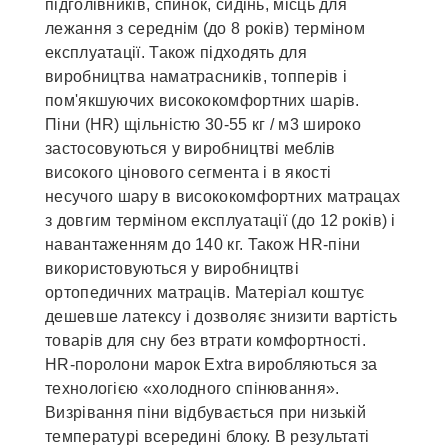
підголівників, спинок, сидінь, місць для
лежання з середнім (до 8 років) терміном
експлуатації. Також підходять для
виробництва наматрасників, топперів і
пом'якшуючих висококомфортних шарів.
Піни (HR) щільністю 30-55 кг / м3 широко
застосовуються у виробництві меблів
високого цінового сегмента і в якості
несучого шару в висококомфортних матрацах
з довгим терміном експлуатації (до 12 років) і
навантаженням до 140 кг. Також HR-піни
використовуються у виробництві
ортопедичних матраців. Матеріал коштує
дешевше латексу і дозволяє знизити вартість
товарів для сну без втрати комфортності.
НR-поролони марок Extra виробляються за
технологією «холодного спінювання».
Визрівання піни відбувається при низькій
температурі всередині блоку. В результаті