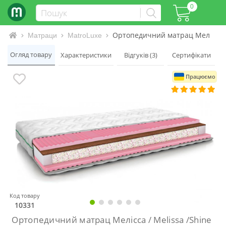
0
Ортопедичний матрац Мелісcа / 
Інтернет-магазин матраців та ліжок
Матраци
MatroLuxe
Огляд товару
Характеристики
Відгуків (3)
Сертифікати
Працюємо
Код товару
10331
Ортопедичний матрац Мелісcа / Melissa /Shine