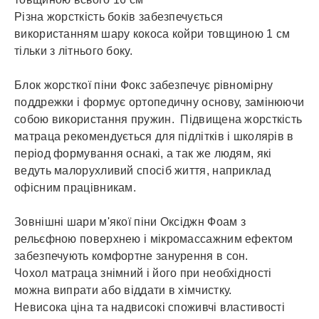
Різна жорсткість боків забезпечується
використанням шару кокоса койри товщиною 1 см
тільки з літнього боку.
Блок жорсткої піни Фокс забезпечує рівномірну
поддрежки і формує ортопедичну основу, замінюючи
собою використання пружин. Підвищена жорсткість
матраца рекомендується для підлітків і школярів в
період формування оснакі, а так же людям, які
ведуть малорухливий спосіб життя, наприклад
офісним працівникам.
Зовнішні шари м'якої піни Оксіджн Фоам з
рельєфною поверхнею і мікромассажним ефектом
забезпечують комфортне занурення в сон.
Чохол матраца знімний і його при необхідності
можна випрати або віддати в хімчистку.
Невисока ціна та надвисокі споживчі властивості