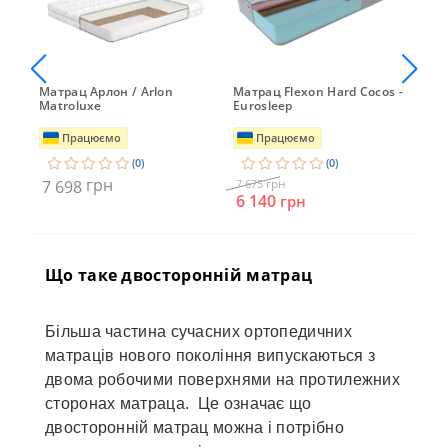
Матрац Арлон / Arlon
Матрац Flexon Hard Cocos -
Мат
Matroluxe
Eurosleep
Dan
Працюємо
Працюємо
(0)
(0)
грн
грн
7 698
7 675
7 6
6 140
6 
грн
Що таке двосторонній матрац
Більша частина сучасних ортопедичних
матраців нового покоління випускаються з
двома робочими поверхнями на протилежних
сторонах матраца. Це означає що
двосторонній матрац можна і потрібно