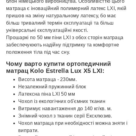
блон німецького виробництва. Особливісттю цього
матраца є іноваційний полимерний латекс LXI, якій
пришов на зміну натуральному латексу, бо має
більш тривалиий термін єксплуатаціі та більш
універсальні єксплуатаційні якості.
Прошаркі по 50 мм піни LXI з обох сторін матраца
забеспечуюють надійну підтримку та комфортне
положення тіла під час сну.
Чому варто купити ортопедичний
матрац Kolo Estrella Lux X5 LXI:
Висота матраца - 230мм.
Незалежний пружинний блок
Латексна піна LXI 50 мм
Чохол із екологічних об'ємних тканин
Витримує навантаження до 140 кг/кв. м.
Знімний чохол з тканин серії Ексклюзив.
Чохол матраца при необхідності можна зняти і
випрати.