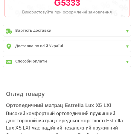
G5333
Використовуйте при оформленні замовлення
Вартість доставки
Київ
до
9999 грн. -
400 грн.
Доставка по всій Україні
Київ
від
9999 грн - БЕЗКОШТОВНО
Київ передмістя +30 грн\км
✓
Нова пошта
Способи оплати
✓
Делівері
✓
Автолюкс
✓
Розрахунок Готівкою
✓
Безготівковий розрахунок
✓
Накладений платіж
✓
Оплата частинами
Огляд товару
✓
Детальніше
Ортопедичний матрац Estrella Lux X5 LXI
Високий комфортний ортопедичний пружинний
двосторонній матрац середньої жорсткості Estrella
Lux X5 LXI має надійний незалежний пружинний