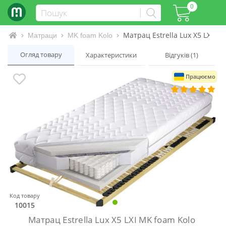
0
Матрац Estrella Lux X5 LXI M
Інтернет-магазин матраців та ліжок
Матраци
MK foam Kolo
Огляд товару
Характеристики
Відгуків (1)
Працюємо
Код товару
10015
Матрац Estrella Lux X5 LXI MK foam Kolo