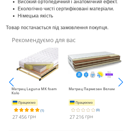
Високий ортопедичний і анатомічний ефект.
Екологічно чисті сертифіковані матеріали.
Німецька якість
Товар постачається під замовлення покупця.
Рекомендуємо для вас
Матрац Laguna MK foam
Матрац Пармезан Велам
Мат
Kolo
foa
Працюємо
Працюємо
(0)
(1)
грн
грн
27 456
27 216
26