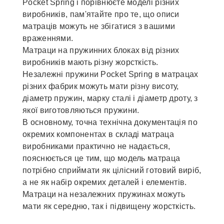
Pocket Spring і порівнюєте моделі різних
виробників, пам'ятайте про те, що описи
матраців можуть не збігатися з вашими
враженнями.
Матраци на пружинних блоках від різних
виробників мають різну жорсткість.
Незалежні пружини Pocket Spring в матрацах
різних фабрик можуть мати різну висоту,
діаметр пружин, марку сталі і діаметр дроту, з
якої виготовляються пружини.
В основному, точна технічна документація по
окремих компонентах в складі матраца
виробниками практично не надається,
пояснюється це тим, що модель матраца
потрібно сприймати як цілісний готовий виріб,
а не як набір окремих деталей і елементів.
Матраци на незалежних пружинах можуть
мати як середню, так і підвищену жорсткість.