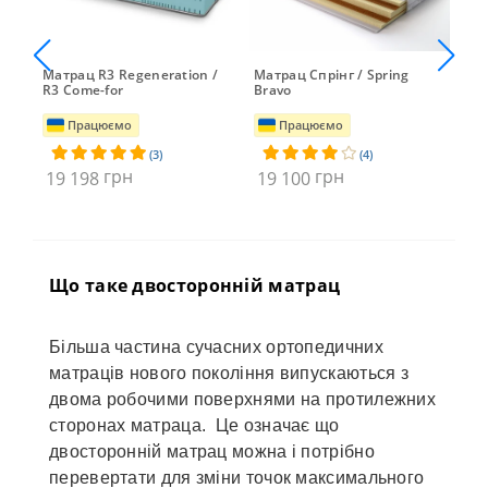
Матрац R3 Regeneration /
Матрац Спрінг / Spring
Мат
R3 Come-for
Bravo
Ma
Працюємо
Працюємо
(3)
(4)
грн
грн
19 198
19 100
19 
15
Що таке двосторонній матрац
Більша частина сучасних ортопедичних
матраців нового покоління випускаються з
двома робочими поверхнями на протилежних
сторонах матраца. Це означає що
двосторонній матрац можна і потрібно
перевертати для зміни точок максимального