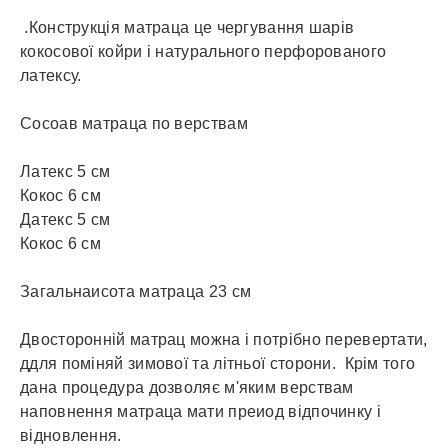
.Конструкція матраца це чергування шарів
кокосової койри і натурального перфорованого
латексу.
Сосоав матраца по верствам
Латекс 5 см
Кокос 6 см
Датекс 5 см
Кокос 6 см
Загальнаисота матраца 23 см
Двосторонній матрац можна і потрібно перевертати,
ддля поміняй зимової та літньої сторони. Крім того
дана процедура дозволяє м'яким верствам
наповнення матраца мати преиод відпочинку і
відновлення.