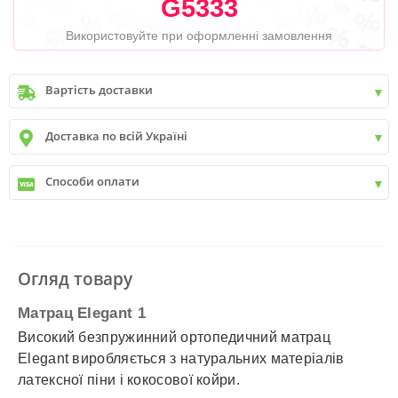
G5333
Використовуйте при оформленні замовлення
Вартість доставки
Київ
до
9999 грн. -
400 грн.
Доставка по всій Україні
Київ
від
9999 грн - БЕЗКОШТОВНО
Київ передмістя +30 грн\км
✓
Нова пошта
Способи оплати
✓
Делівері
✓
Автолюкс
✓
Розрахунок Готівкою
✓
Безготівковий розрахунок
✓
Накладений платіж
✓
Оплата частинами
Огляд товару
✓
Детальніше
Матрац Elegant 1
Високий безпружинний ортопедичний матрац
Elegant виробляється з натуральних матеріалів
латексної піни і кокосової койри.