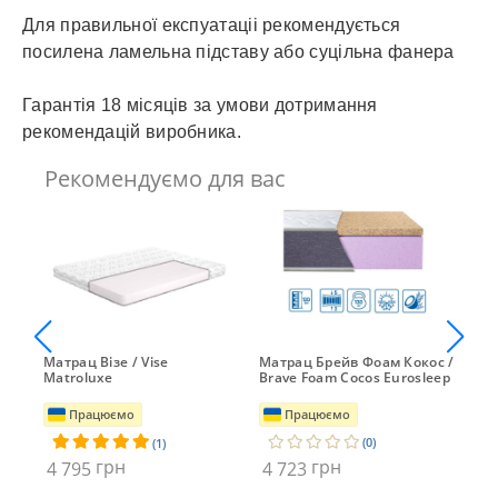
Для правильної експуатаціі рекомендується
посилена ламельна підставу або суцільна фанера
Гарантія 18 місяців за умови дотримання
рекомендацій виробника.
Рекомендуємо для вас
Матрац Візе / Vise
Матрац Брейв Фоам Кокос /
Ма
Matroluxe
Brave Foam Cocos Eurosleep
Працюємо
Працюємо
(0)
(1)
грн
грн
4 795
4 723
4 6
3 