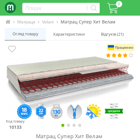
0
Матрац Супер Хит Велам
Інтернет-магазин матраців та ліжок
Матраци
Velam
Огляд товару
Характеристики
Відгуків (21)
Працюємо
Код товару
10133
Матрац Супер Хит Велам