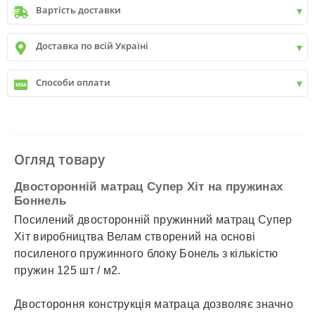
Вартість доставки
Київ
до
9999 грн. -
400 грн.
Доставка по всій Україні
Київ
від
9999 грн - БЕЗКОШТОВНО
Київ передмістя +30 грн\км
✓
Нова пошта
Способи оплати
✓
Делівері
✓
Автолюкс
✓
Розрахунок Готівкою
✓
Безготівковий розрахунок
✓
Накладений платіж
✓
Оплата частинами
Огляд товару
✓
Детальніше
Двосторонній матрац Супер Хіт на пружинах
Боннель
Посилений двосторонній пружинний матрац Супер
Хіт виробництва Велам створений на основі
посиленого пружинного блоку Бонель з кількістю
пружин 125 шт / м2.
Двостороння конструкція матраца дозволяє значно