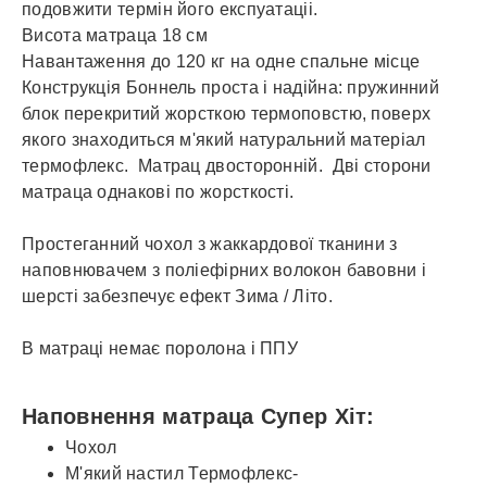
подовжити термін його експуатаціі.
Висота матраца 18 см
Навантаження до 120 кг на одне спальне місце
Конструкція Боннель проста і надійна: пружинний
блок перекритий жорсткою термоповстю, поверх
якого знаходиться м'який натуральний матеріал
термофлекс. Матрац двосторонній. Дві сторони
матраца однакові по жорсткості.
Простеганний чохол з жаккардової тканини з
наповнювачем з поліефірних волокон бавовни і
шерсті забезпечує ефект Зима / Літо.
В матраці немає поролона і ППУ
Наповнення матраца Супер Хіт:
Чохол
М'який настил Термофлекс-