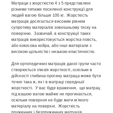
Матраци з жорсткістю 4 з 5 представлені
різними типами посиленої конструкції для
людей вагою більше 100 кг. Жорсткість
матраців досягається високим рівнем
супротиву матеріалів зовнішньому тиску на
поверхню. Зазвичай, в конструкції таких
матраців використовується жорстка повсть,
або кокосова койра, або інші матеріали з
високою щільністю і низькою еластичністю.
Для ортопедичних матраців даної групи часто
створюється ілюзія жорсткості, оскільки в
дійсності глибина прогину матраца може бути
точно така ж, як і в матраці середньої
жорсткості. У вас буде враження, що матрац
під вашою вагою майже не прогинається,
оскільки поверхня не буде мати м'якого
матеріалу на поверхні. Жорсткість
пружинних і безпружинних матраців