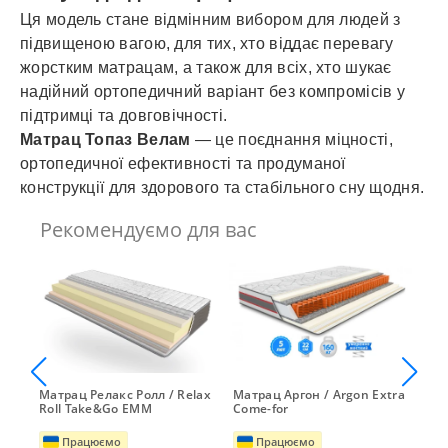
Ця модель стане відмінним вибором для людей з
підвищеною вагою, для тих, хто віддає перевагу
жорстким матрацам, а також для всіх, хто шукає
надійний ортопедичний варіант без компромісів у
підтримці та довговічності.
Матрац Топаз Велам
— це поєднання міцності,
ортопедичної ефективності та продуманої
конструкції для здорового та стабільного сну щодня.
Рекомендуємо для вас
ti
Матрац Релакс Ролл / Relax
Матрац Аргон / Argon Extra
Мат
Roll Take&Go ЕММ
Come-for
Org
Працюємо
Працюємо