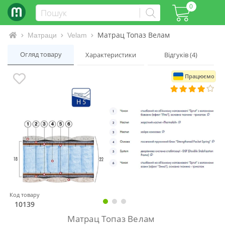
0
Матрац Топаз Велам
Інтернет-магазин матраців та ліжок
Матраци
Velam
Огляд товару
Характеристики
Відгуків (4)
Працюємо
Код товару
10139
Матрац Топаз Велам