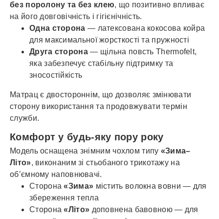
без поролону та без клею
, що позитивно впливає
на його довговічність і гігієнічність.
Одна сторона
— латексована кокосова койра
для максимальної жорсткості та пружності
Друга сторона
— щільна повсть Thermofelt,
яка забезпечує стабільну підтримку та
зносостійкість
Матрац є двостороннім, що дозволяє змінювати
сторону використання та продовжувати термін
служби.
Комфорт у будь-яку пору року
Модель оснащена знімним чохлом типу
«Зима–
Літо»
, виконаним зі стьобаного трикотажу на
об’ємному наповнювачі.
Сторона
«Зима»
містить волокна вовни — для
збереження тепла
Сторона
«Літо»
доповнена бавовною — для