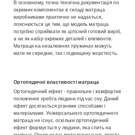
В основному, точна технічна документація по
окремих компонентах в складі матраца
виробниками практично не надається,
пояснюється це тим, що модель матраца
потрібно сприймати як цілісний готовий виріб,
а не як набір окремих деталей і елементів.
Матраци на незалежних пружинах можуть
мати як середню, так і підвищену жорсткість.
Ортопедичні властивості матраца
Ортопедичний ефект - правильне і комфортне
положення хребта людини під час сну. Даний
ефект досягається різними способами і
матеріалами. Універсального ортопедичного
матраца не існує, оскільки ортопедичний
ефект формується у людини, яка спить на
матраці. Оскільки всі люди різної ваги, зросту,