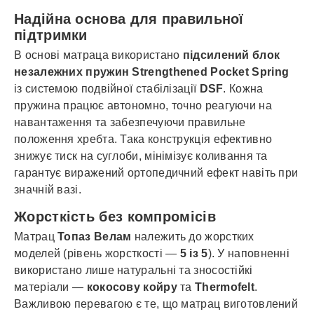
Надійна основа для правильної
підтримки
В основі матраца використано
підсилений блок
незалежних пружин Strengthened Pocket Spring
із системою подвійної стабілізації
DSF
. Кожна
пружина працює автономно, точно реагуючи на
навантаження та забезпечуючи правильне
положення хребта. Така конструкція ефективно
знижує тиск на суглоби, мінімізує коливання та
гарантує виражений ортопедичний ефект навіть при
значній вазі.
Жорсткість без компромісів
Матрац
Топаз Велам
належить до жорстких
моделей (рівень жорсткості —
5 із 5
). У наповненні
використано лише натуральні та зносостійкі
матеріали —
кокосову койру
та
Thermofelt
.
Важливою перевагою є те, що матрац виготовлений