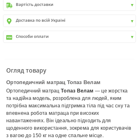
Вартість доставки
Київ
до
9999 грн. -
400 грн.
Доставка по всій Україні
Київ
від
9999 грн - БЕЗКОШТОВНО
Київ передмістя +30 грн\км
✓
Нова пошта
Способи оплати
✓
Делівері
✓
Автолюкс
✓
Розрахунок Готівкою
✓
Безготівковий розрахунок
✓
Накладений платіж
✓
Оплата частинами
Огляд товару
✓
Детальніше
Ортопедичний матрац Топаз Велам
Ортопедичний матрац
Топаз Велам
— це жорстка
та надійна модель, розроблена для людей, яким
потрібна максимальна підтримка тіла під час сну та
впевнена робота матраца при високих
навантаженнях. Він ідеально підходить для
щоденного використання, зокрема для користувачів
з вагою до 150 кг на одне спальне місце.