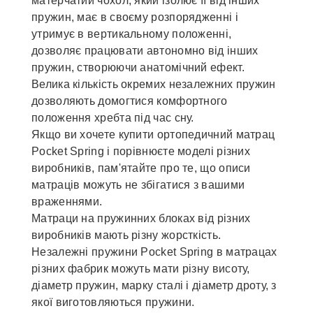
матерчатий чохол, який ізолює її від інших
пружин, має в своєму розпорядженні і
утримує в вертикальному положенні,
дозволяє працювати автономно від інших
пружин, створюючи анатомічний ефект.
Велика кількість окремих незалежних пружин
дозволяють домогтися комфортного
положення хребта під час сну.
Якщо ви хочете купити ортопедичний матрац
Pocket Spring і порівнюєте моделі різних
виробників, пам'ятайте про те, що описи
матраців можуть не збігатися з вашими
враженнями.
Матраци на пружинних блоках від різних
виробників мають різну жорсткість.
Незалежні пружини Pocket Spring в матрацах
різних фабрик можуть мати різну висоту,
діаметр пружин, марку сталі і діаметр дроту, з
якої виготовляються пружини.