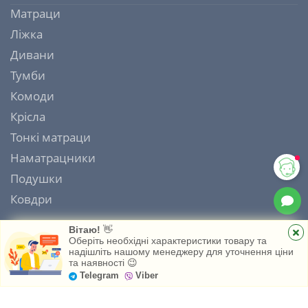
Матраци
Ліжка
Дивани
Тумби
Комоди
Крісла
Тонкі матраци
Наматрацники
Подушки
Ковдри
Вітаю!
👋
Оберіть необхідні характеристики товару та
надішліть нашому менеджеру для уточнення ціни
ІНТЕРНЕТ МАГАЗИН МАТРАЦІВ MATRAS HOUSE 2006 - 2026
та наявності 😉
Головна
Каталог
Обране
Telegram
Viber