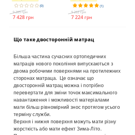
(0)
(1)
грн
грн
9 285
9 262
9 2
7 428
7 224
7 
грн
грн
Що таке двосторонній матрац
Більша частина сучасних ортопедичних
матраців нового покоління випускаються з
двома робочими поверхнями на протилежних
сторонах матраца. Це означає що
двосторонній матрац можна і потрібно
перевертати для зміни точок максимального
навантаження і можливості матеріалами
мати більш рівномірний знос протягом усього
терміну служби.
Верхня і нижня поверхня можуть мати різну
жорсткість або мати ефект Зима-Літо.