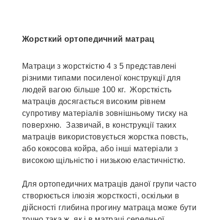
Жорсткий ортопедичний матрац
Матраци з жорсткістю 4 з 5 представлені
різними типами посиленої конструкції для
людей вагою більше 100 кг. Жорсткість
матраців досягається високим рівнем
супротиву матеріалів зовнішньому тиску на
поверхню. Зазвичай, в конструкції таких
матраців використовується жорстка повсть,
або кокосова койра, або інші матеріали з
високою щільністю і низькою еластичністю.
Для ортопедичних матраців даної групи часто
створюється ілюзія жорсткості, оскільки в
дійсності глибина прогину матраца може бути
точно така ж, як і в матраці середньої