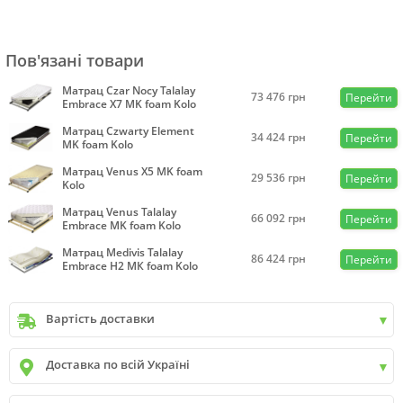
Пов'язані товари
Матрац Czar Nocy Talalay
73 476
грн
Перейти
Embrace X7 MK foam Kolo
Матрац Czwarty Element
34 424
грн
Перейти
MK foam Kolo
Матрац Venus X5 MK foam
29 536
грн
Перейти
Kolo
Матрац Venus Talalay
66 092
грн
Перейти
Embrace MK foam Kolo
Матрац Medivis Talalay
86 424
грн
Перейти
Embrace H2 MК foam Kolo
Вартість доставки
Київ
до
9999 грн. -
400 грн.
Доставка по всій Україні
Київ
від
9999 грн - БЕЗКОШТОВНО
Київ передмістя +30 грн\км
✓
Нова пошта