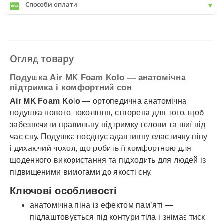
Способи оплати
✓
Делівері
✓
Автолюкс
✓
Розрахунок Готівкою
✓
Безготівковий розрахунок
✓
Накладений платіж
✓
Оплата частинами
Огляд товару
✓
Детальніше
Подушка Air MK Foam Kolo — анатомічна
підтримка і комфортний сон
Air MK Foam Kolo
— ортопедична анатомічна
подушка нового покоління, створена для того, щоб
забезпечити правильну підтримку голови та шиї під
час сну. Подушка поєднує адаптивну еластичну піну
і дихаючий чохол, що робить її комфортною для
щоденного використання та підходить для людей із
підвищеними вимогами до якості сну.
Ключові особливості
анатомічна піна із ефектом пам’яті —
підлаштовується під контури тіла і знімає тиск