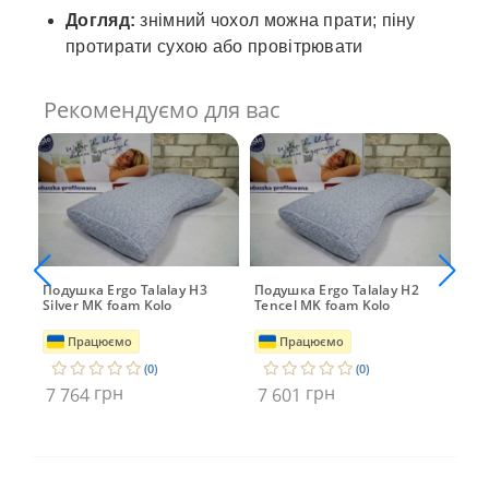
Догляд:
знімний чохол можна прати; піну
протирати сухою або провітрювати
Рекомендуємо для вас
Подушка Ergo Talalay H3
Подушка Ergo Talalay H2
Под
Silver MK foam Kolo
Tencel MK foam Kolo
Sil
Працюємо
Працюємо
(0)
(0)
грн
грн
7 764
7 601
6 