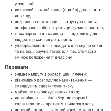
у зоні шиї;
дихаючий знімний чохол (стрейч) для легкого
догляду;
покращена вентиляція — структура піни та
перфорація забезпечують циркуляцію повітря;
гіпоалергенні властивості — підходить для
людей, що схильні до алергій;
універсальність — підходить для сну на спині
та на боці, зручна також для тих, хто часто
змінює положення під час сну.
Переваги
знімає напругу в області шиї і плечей;
рівномірно розподіляє навантаження —
зменшує «місцеві» точки тиску;
майже не накопичує запахи і пил;
довговічність — піна зберігає форму і
характеристики протягом тривалого часу;
простий догляд — знімний чохол можна прати