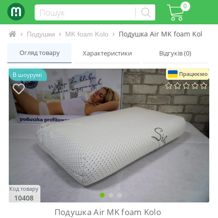
0
Подушка Air MK foam Kolo
Інтернет-магазин матраців та ліжок
Подушки
MK foam Kolo
Огляд товару
Характеристики
Відгуків (0)
Працюємо
В шоурумі
Код товару
10408
Подушка Air MK foam Kolo