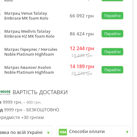
Kolo
Матрац Venus Talalay
66 092
грн
Перейти
Embrace MK foam Kolo
Матрац Medivis Talalay
86 424
грн
Перейти
Embrace H2 MК foam Kolo
12 244
грн
Матрас Геркулес / Hercules
Перейти
Noble Platinum Highfoam
19 435
грн
14 189
грн
Матрас Авалон/ Avalon
Перейти
Noble Platinum Highfoam
20 270
грн
ВАРТІСТЬ ДОСТАВКИ
о
9999 грн. -
400 грн.
ід
9999 грн - БЕЗКОШТОВНО
ередмістя +30 грн\км
Способи оплати
авка по всій Україні