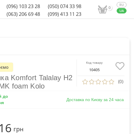
(096) 103 23 28
(050) 074 33 98
0
(063) 206 69 48
(099) 413 11 23
Код товару
ємо
10405
ка Komfort Talalay H2
(0)
 MK foam Kolo
й до
Доставка по Києву за 24 часа
ня
516
грн