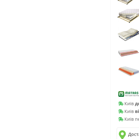
Київ
д
Київ
в
Київ п
Дост