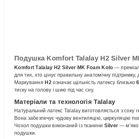
Подушка Komfort Talalay H2 Silver
Komfort Talalay H2 Silver MK Foam Kolo
— преміал
для тих, хто цінує правильну анатомічну підтримку, д
Маркування
H2
означає щільність латексу близько
6
тиску на голову і шию під час сну.
Матеріали та технологія Talalay
Натуральний латекс Talalay виготовляється з соку 
Вона забезпечує чудову вентиляцію, циркуляцію пов
Чохол подушки виконаний із тканини
Silver
— м’якої
подушки.