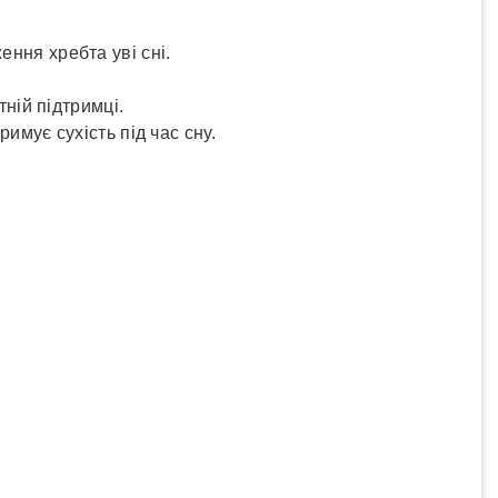
ння хребта уві сні.
ній підтримці.
имує сухість під час сну.