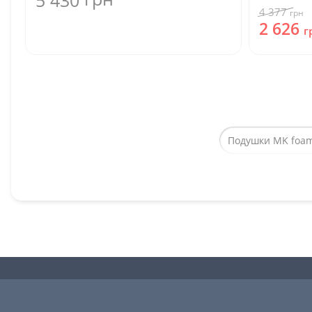
5 430
4 377
грн
2 626
г
Подушки MK foam