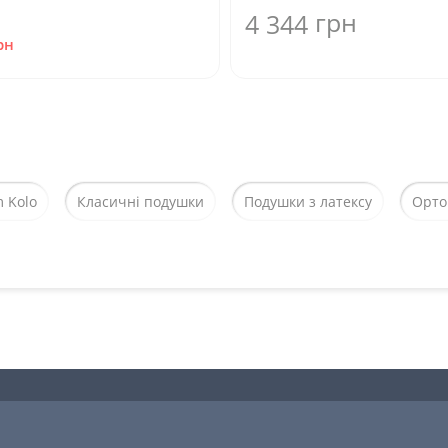
грн
4 344
рн
 Kolo
Класичні подушки
Подушки з латексу
Орто