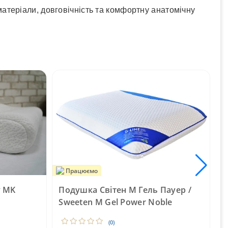
матеріали, довговічність та комфортну анатомічну
Працюємо
y MK
Подушка Світен М Гель Пауер /
П
Sweeten M Gel Power Noble
K
(0)