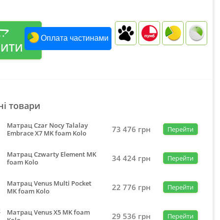
Оплата частинами
ПИТИ
ні товари
Матрац Czar Nocy Talalay
73 476
грн
Перейти
Embrace X7 MK foam Kolo
Матрац Czwarty Element MK
34 424
грн
Перейти
foam Kolo
Матрац Venus Multi Pocket
22 776
грн
Перейти
MK foam Kolo
Матрац Venus X5 MK foam
29 536
грн
Перейти