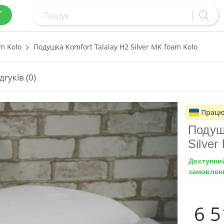
Г
m Kolo
Подушка Komfort Talalay H2 Silver MK foam Kolo
дгуків (0)
Працю
Подуш
Silver
Доступни
замовлен
6 