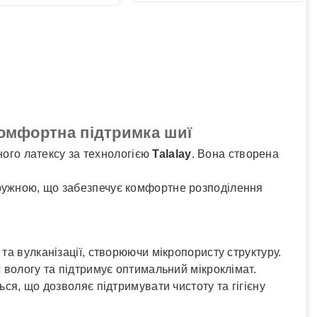
✓
Розрахунок Готівкою
пошта
✓
Безготівковий розрахунок
рі
✓
Накладений платіж
юкс
✓
Оплата частинами
✓
Детальніше
комфортна підтримка шиї
ого латексу за технологією
Talalay
. Вона створена
 пружною, що забезпечує комфортне розподілення
та вулканізації, створюючи мікропористу структуру.
 вологу та підтримує оптимальний мікроклімат.
ься, що дозволяє підтримувати чистоту та гігієну