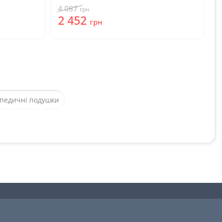
4 087
грн
2 452
грн
педичні подушки