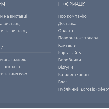
УМ
ІНФОРМАЦІЯ
и на виставці
Про компанію
а виставці
Доставка
и на виставці
Оплата
Повернення товару
Контакти
КИ
Карта сайту
и зі знижкою
Виробники
зі знижкою
Відгуки
и зі знижкою
Каталог тканин
ї
Блог
Публічний договір (оферт