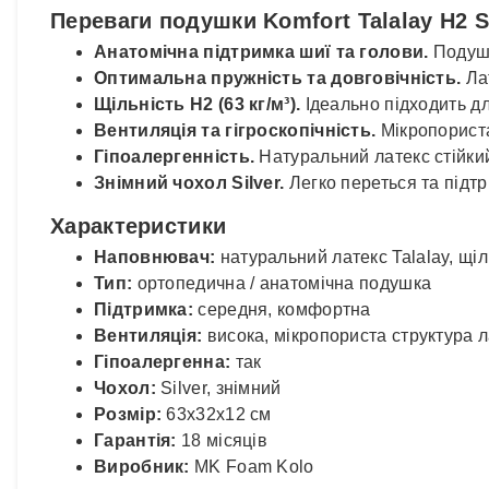
Переваги подушки Komfort Talalay H2 S
Анатомічна підтримка шиї та голови.
Подушк
Оптимальна пружність та довговічність.
Лат
Щільність H2 (63 кг/м³).
Ідеально підходить дл
Вентиляція та гігроскопічність.
Мікропориста 
Гіпоалергенність.
Натуральний латекс стійкий 
Знімний чохол Silver.
Легко переться та підтр
Характеристики
Наповнювач:
натуральний латекс Talalay, щіль
Тип:
ортопедична / анатомічна подушка
Підтримка:
середня, комфортна
Вентиляція:
висока, мікропориста структура л
Гіпоалергенна:
так
Чохол:
Silver, знімний
Розмір:
63x32x12 см
Гарантія:
18 місяців
Виробник:
MK Foam Kolo