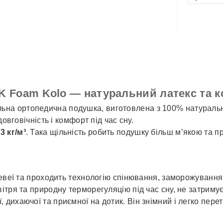
✓
Нова 
✓
Деліве
✓
Автол
 MK Foam Kolo — натуральний латекс та 
ьна ортопедична подушка, виготовлена з 100% натуральн
овговічність і комфорт під час сну.
3 кг/м³
. Така щільність робить подушку більш м’якою та
гевеї та проходить технологію спінювання, заморожування 
ітря та природну терморегуляцію під час сну, не затримує
, дихаючої та приємної на дотик. Він знімний і легко перет