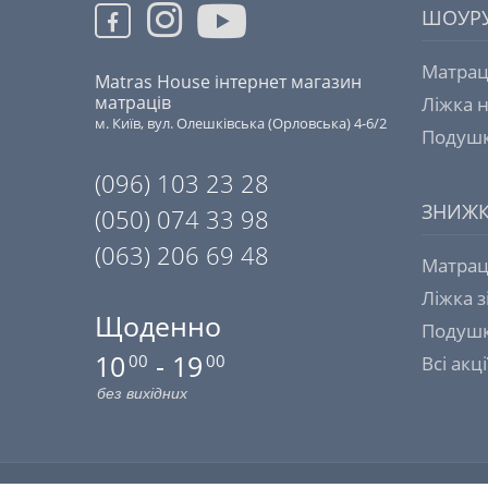
ШОУР
Матрац
Matras House інтернет магазин
матраців
Ліжка н
м. Київ, вул. Олешківська (Орловська) 4-6/2
Подушк
(096) 103 23 28
ЗНИЖ
(050) 074 33 98
(063) 206 69 48
Матрац
Ліжка 
Щоденно
Подушк
10
- 19
00
00
Всі акці
без вихідних