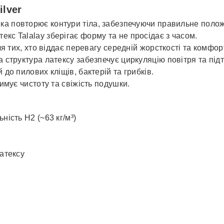
ilver
а повторює контури тіла, забезпечуючи правильне положе
екс Talalay зберігає форму та не просідає з часом.
я тих, хто віддає перевагу середній жорсткості та комфорт
структура латексу забезпечує циркуляцію повітря та підтр
до пилових кліщів, бактерій та грибків.
имує чистоту та свіжість подушки.
ність H2 (~63 кг/м³)
атексу