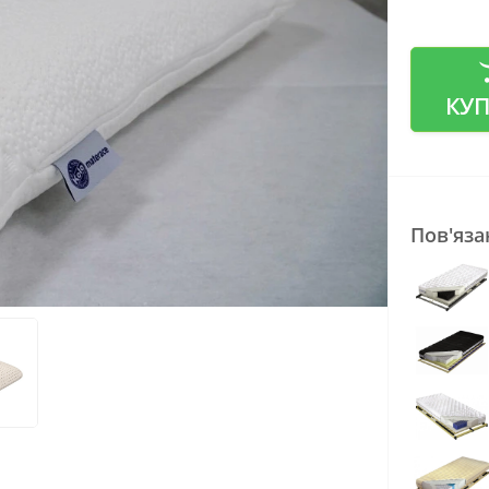
КУ
Пов'яза