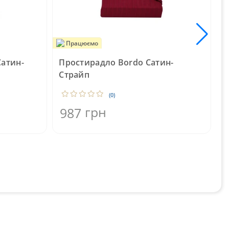
Працюємо
Сатин-
Простирадло Bordo Сатин-
П
Страйп
(0)
грн
987