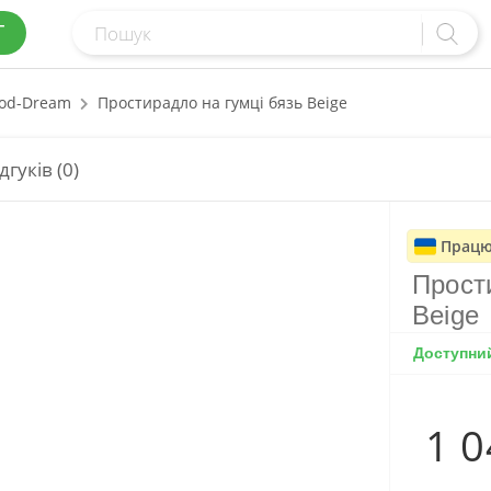
Г
od-Dream
Простирадло на гумці бязь Beige
дгуків (0)
Працю
Прост
Beige
Доступни
1 