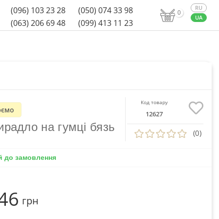
(096) 103 23 28
(050) 074 33 98
0
(063) 206 69 48
(099) 413 11 23
Код товару
ємо
12627
ирадло на гумці бязь
(0)
й до замовлення
046
грн