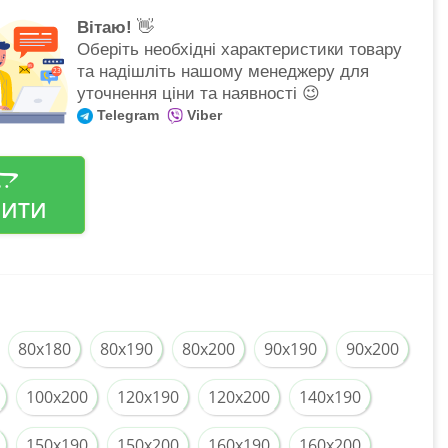
Вітаю!
👋
Оберіть необхідні характеристики товару
та надішліть нашому менеджеру для
уточнення ціни та наявності 😉
Telegram
Viber
ПИТИ
80x180
80x190
80x200
90x190
90x200
100x200
120x190
120x200
140x190
150x190
150x200
160x190
160x200