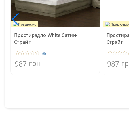
Працюємо
Працюємо
Простирадло White Сатин-
Простира
Страйп
Страйп
(0)
грн
г
987
987