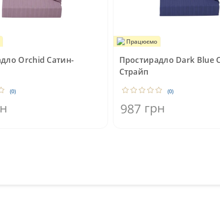
Працюємо
дло Orchid Сатин-
Простирадло Dark Blue 
Страйп
(0)
(0)
рн
грн
987