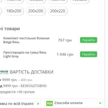
180x200
200x200
200x220
ні товари
Комплект постільної білизни
767
грн
Перейти
Beige бязь
Простирадло на гумці бязь
1 046
грн
Перейти
Light Grey
ВАРТІСТЬ ДОСТАВКИ
о
9999 грн. -
400 грн.
ід
9999 грн - БЕЗКОШТОВНО
ередмістя +30 грн\км
Способи оплати
авка по всій Україні