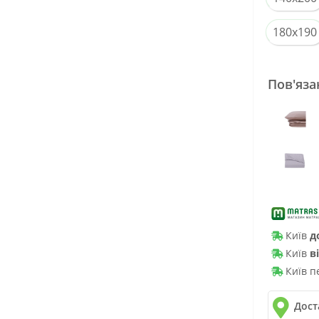
180x190
Пов'яза
Київ
д
Київ
в
Київ п
Дост