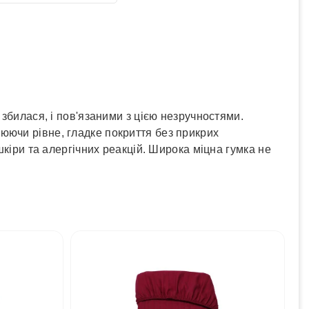
✓
Розрахунок Готівкою
пошта
✓
Безготівковий розрахунок
рі
✓
Накладений платіж
юкс
✓
Оплата частинами
✓
Детальніше
 збилася, і пов'язаними з цією незручностями.
юючи рівне, гладке покриття без прикрих
шкіри та алергічних реакцій. Широка міцна гумка не