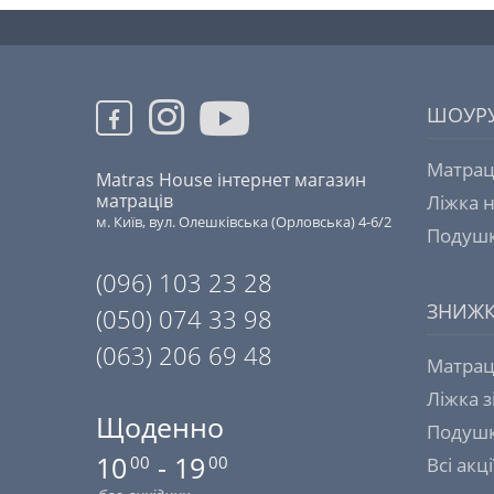
ШОУР
Матрац
Matras House інтернет магазин
матраців
Ліжка н
м. Київ, вул. Олешківська (Орловська) 4-6/2
Подушк
(096) 103 23 28
ЗНИЖ
(050) 074 33 98
(063) 206 69 48
Матрац
Ліжка 
Щоденно
Подушк
10
- 19
00
00
Всі акці