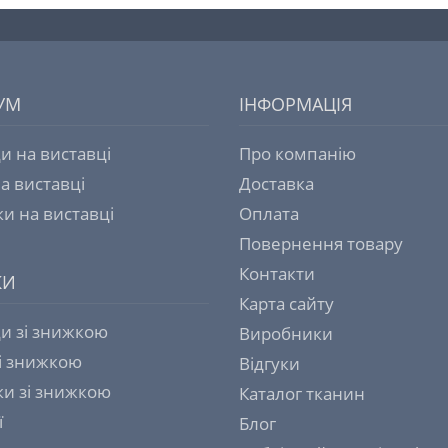
УМ
ІНФОРМАЦІЯ
и на виставці
Про компанію
а виставці
Доставка
и на виставці
Оплата
Повернення товару
Контакти
КИ
Карта сайту
и зі знижкою
Виробники
зі знижкою
Відгуки
и зі знижкою
Каталог тканин
ї
Блог