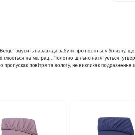
✓
Нова 
✓
Деліве
✓
Автол
eige” змусить назавжди забути про постільну білизну, що
плюється на матраці. Полотно щільно натягується, утвор
но пропускає повітря та вологу, не викликає подразнення 