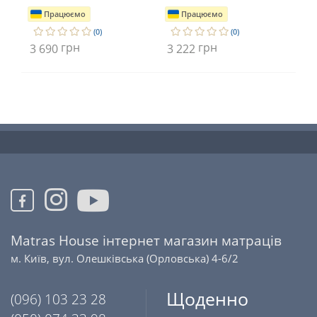
Працюємо
Працюємо
(0)
(0)
грн
грн
3 690
3 222
2 
Matras House інтернет магазин матраців
м. Київ, вул. Олешківська (Орловська) 4-6/2
Щоденно
(096) 103 23 28