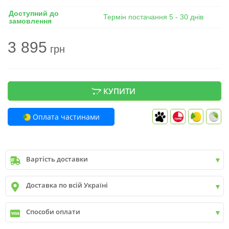
Доступний до
Термін постачання 5 - 30 днів
замовлення
3 895
грн
КУПИТИ
Оплата частинами
Вартість доставки
Київ
до
9999 грн. -
400 грн.
Доставка по всій Україні
Київ
від
9999 грн - БЕЗКОШТОВНО
Київ передмістя +30 грн\км
✓
Нова пошта
Способи оплати
✓
Делівері
✓
Автолюкс