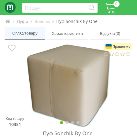
0
Пуф Sonchik By One
Інтернет-магазин матраців та ліжок
Пуфи
Sonchik
Огляд товару
Характеристики
Відгуків (0)
Працюємо
Код товару
10351
Пуф Sonchik By One