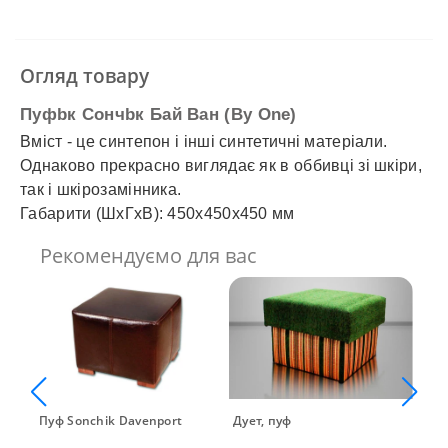
✓
Розрахунок Готівкою
✓
Безготівковий розрахунок
✓
Накладений платіж
✓
Оплата частинами
Огляд товару
✓
Детальніше
Пуфbк Сончbк Бай Ван (By One)
Вміст - це синтепон і інші синтетичні матеріали.
Однаково прекрасно виглядає як в оббивці зі шкіри,
так і шкірозамінника.
Габарити (ШхГхВ): 450х450х450 мм
Рекомендуємо для вас
Пуф Sonchik Davenport
Дует, пуф
Пу