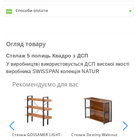
Київ передмістя +30 грн\км
✓
Нова пошта
Способи оплати
✓
Делівері
✓
Автолюкс
✓
Розрахунок Готівкою
✓
Безготівковий розрахунок
✓
Накладений платіж
✓
Оплата частинами
Огляд товару
✓
Детальніше
Стелаж 5 полиць Квадро з ДСП
У виробництві використовується ДСП високої якості
виробника SWISSPAN колекція NATUR
Рекомендуємо для вас
Стелаж GOSSAMER LIGHT-
Стелаж Destiny Walnnut
Ст