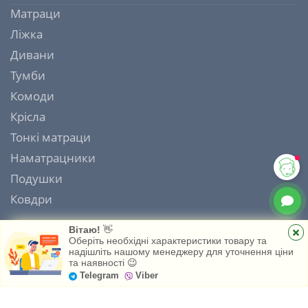
Матраци
Ліжка
Дивани
Тумби
Комоди
Крісла
Тонкі матраци
Наматрацники
Подушки
Ковдри
Вітаю!
👋
Оберіть необхідні характеристики товару та
надішліть нашому менеджеру для уточнення ціни
ІНТЕРНЕТ МАГАЗИН МАТРАЦІВ MATRAS HOUSE 2006 - 2026
та наявності 😉
Головна
Каталог
Обране
Telegram
Viber