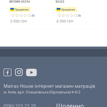
BROWN E6354
E6323
BR
Працюємо
Працюємо
(0)
(0)
грн
грн
3 990
4 999
3 
Matras House інтернет магазин матраців
м. Київ, вул. Олешківська (Орловська) 4-6/2
Щоденно
(096) 103 23 28