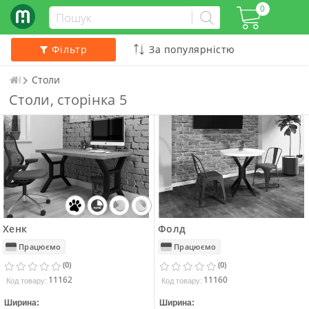
0
Фільтр
Столи
Інтернет-магазин матраців та ліжок
Столи, сторінка 5
Хенк
Фолд
Працюємо
Працюємо
(0)
(0)
11162
11160
Код товару:
Код товару:
Ширина:
Ширина: