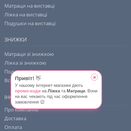
Матраци на виставці
Ліжка на виставці
Подушки на виставці
ЗНИЖКИ
Матраци зі знижкою
Ліжка зі знижкою
Подушки зі знижкою
Привіт!
👋
Всі акції
У нашому інтернет-магазині діють
промо-коди
на
Ліжка
та
Матраци
. Вони
ІНФОРМАЦІЯ
на вас чекають під час оформлення
замовлення 😉
Про компанію
Доставка
Оплата