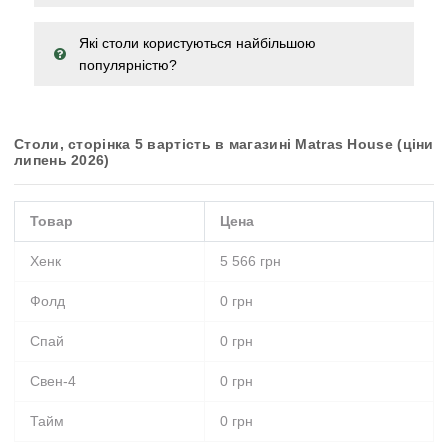
Які столи користуються найбільшою
популярністю?
Столи, сторінка 5 вартість в магазині Matras House (ціни
липень 2026)
Товар
Цена
Хенк
5 566
грн
Фолд
0
грн
Спай
0
грн
Свен-4
0
грн
Тайм
0
грн