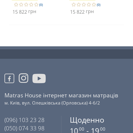
(0)
(0)
грн
грн
15 822
15 822
15
Matras House інтернет магазин матраців
м. Київ, вул. Олешківська (Орловська) 4-6/2
Щоденно
(096) 103 23 28
(050) 074 33 98
10
- 19
00
00