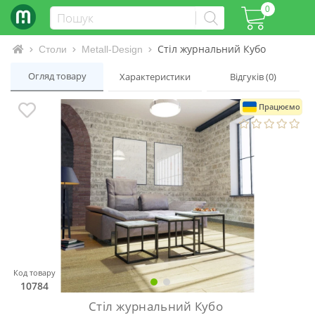
0
Стіл журнальний Кубо
Інтернет-магазин матраців та ліжок
Столи
Metall-Design
Огляд товару
Характеристики
Відгуків (0)
Працюємо
Код товару
10784
Стіл журнальний Кубо