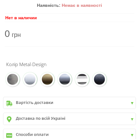
Наявність:
Немає в наявності
Нет в наличии
0
грн
Колір Metal-Design
Вартість доставки
Київ
до
9999 грн. -
400 грн.
Доставка по всій Україні
Київ
від
9999 грн - БЕЗКОШТОВНО
Київ передмістя +30 грн\км
✓
Нова пошта
Способи оплати
✓
Делівері