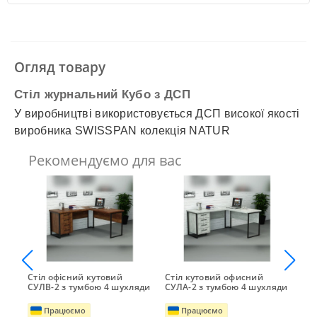
✓
Автолюкс
✓
Розрахунок Готівкою
✓
Безготівковий розрахунок
✓
Накладений платіж
✓
Оплата частинами
Огляд товару
✓
Детальніше
Стіл журнальний Кубо з ДСП
У виробництві використовується ДСП високої якості
виробника SWISSPAN колекція NATUR
Рекомендуємо для вас
Стіл офісний кутовий
Стіл кутовий офисний
Сті
СУЛВ-2 з тумбою 4 шухляди
СУЛА-2 з тумбою 4 шухляди
СУЛ
Працюємо
Працюємо