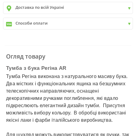
Київ
до
9999 грн. -
400 грн.
Доставка по всій Україні
Київ
від
9999 грн - БЕЗКОШТОВНО
Київ передмістя +30 грн\км
✓
Нова пошта
Способи оплати
✓
Делівері
✓
Автолюкс
✓
Розрахунок Готівкою
✓
Безготівковий розрахунок
✓
Накладений платіж
✓
Оплата частинами
Огляд товару
✓
Детальніше
Тумба з бука Регіна AR
Тумба Регіна виконана з натурального масиву бука.
Два містких і функціональних ящика на безшумних
телескопічних направляючих, оснащені
декоративними ручками поглиблення, які вдало
підкреслюють елегантний дизайн тумби. Присутня
можливість вибору кольору. В обробці використані
якісні лаки і фарби італійського виробництва.
Для шухляд можуть використовуватися як ручки, так