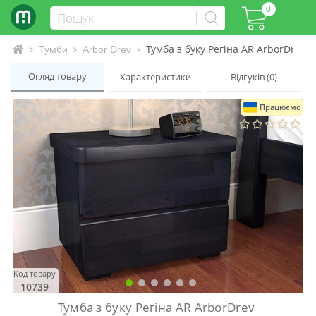
0
Тумба з буку Регіна AR ArborDrev
Інтернет-магазин матраців та ліжок
Тумби
Arbor Drev
Огляд товару
Характеристики
Відгуків (0)
Працюємо
Код товару
10739
Тумба з буку Регіна AR ArborDrev