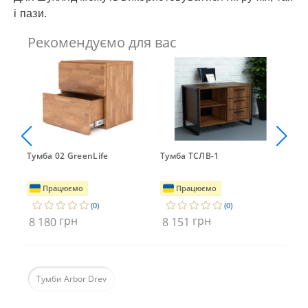
і пази.
Рекомендуємо для вас
Тумба 02 GreenLife
Тумба ТСЛВ-1
Ту
Працюємо
Працюємо
(0)
(0)
грн
грн
8 180
8 151
8 
Тумби Arbor Drev