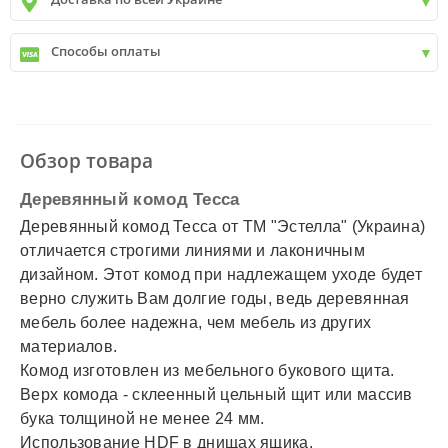
Киев
от
9999 грн - БЕСПЛАТНО
Киев пригород +30 грн\км
✓
Новая почта
Способы оплаты
✓
Деливери
✓
Автолюкс
✓
Наличный расчет
✓
Безналичный расчет
✓
Наложенный платеж
✓
Оплата частями
Обзор товара
✓
Подробнее
Деревянный комод Тесса
Деревянный комод Тесса от ТМ "Эстелла" (Украина)
отличается строгими линиями и лаконичным
дизайном. Этот комод при надлежащем уходе будет
верно служить Вам долгие годы, ведь деревянная
мебель более надежна, чем мебель из других
материалов.
Комод изготовлен из мебельного букового щита.
Верх комода - склеенный цельный щит или массив
бука толщиной не менее 24 мм.
Использование HDF в днищах ящика.