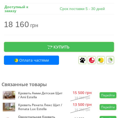
Доступный к
Срок поставки 5 - 30 дней
заказу
18 160
грн
КУПИТЬ
Оплата частями
Связанные товары
15 500
грн
Кровать Амми Детская Щит
Перейти
/ Ami Estella
18 060
грн
13 500
грн
Кровать Рената Люкс Щит /
Перейти
Renata Lux Estella
16 250
грн
Односпальная Кровать