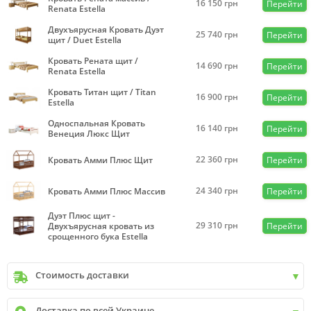
16 150
грн
Перейти
Renata Estella
Двухъярусная Кровать Дуэт
25 740
грн
Перейти
щит / Duet Estella
Кровать Рената щит /
14 690
грн
Перейти
Renata Estella
Кровать Титан щит / Titan
16 900
грн
Перейти
Estella
Односпальная Кровать
16 140
грн
Перейти
Венеция Люкс Щит
22 360
грн
Кровать Амми Плюс Щит
Перейти
24 340
грн
Кровать Амми Плюс Массив
Перейти
Дуэт Плюс щит -
29 310
грн
Двухъярусная кровать из
Перейти
срощенного бука Estella
Стоимость доставки
Киев
до
9999 грн. -
400 грн.
Доставка по всей Украине