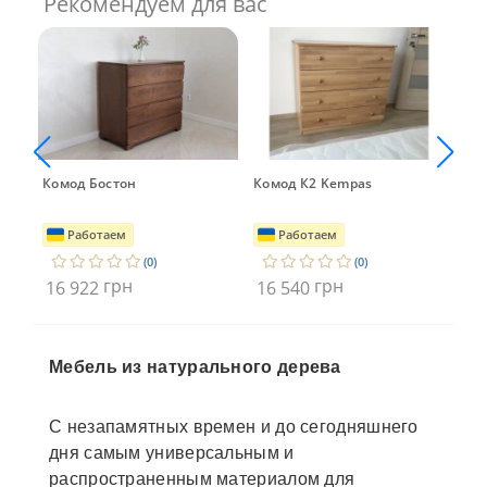
Рекомендуем для вас
Комод Бостон
Комод К2 Kempas
Ком
Cam
Работаем
Работаем
(0)
(0)
грн
грн
16 922
16 540
15
Мебель из натурального дерева
С незапамятных времен и до сегодняшнего
дня самым универсальным и
распространенным материалом для