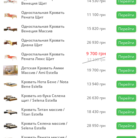
14 530
грн
Перейти
Венеция Щит
Односпальная Кровать
11 100
грн
Перейти
Рената Щит
Односпальная Кровать
15 820
грн
Перейти
Венеция Массив
Односпальная Кровать
26 930
грн
Перейти
Диана Щит
9 700
грн
Односпальная Кровать
Перейти
Рената Люкс Щит
12 100
грн
Детская Кровать Амми
19 700
грн
Перейти
Массив / Ami Estella
Кровать Нота Бене / Nota
13 940
грн
Перейти
Bene Eslella
Кровать из бука Селена
26 630
грн
Перейти
щит / Selena Estella
Кровать Титан массив /
18 430
грн
Перейти
Titan Estella
Кровать Селена массив /
28 950
грн
Перейти
Selena Estella
Кровать Рената массив /